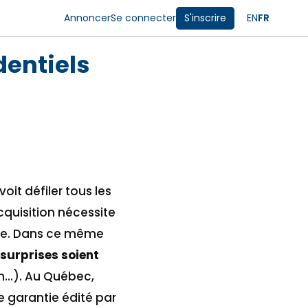
Annoncer
Se connecter
S'inscrire
EN
FR
dentiels
it défiler tous les
cquisition nécessite
tive. Dans ce même
surprises soient
n…). Au Québec,
e garantie édité par