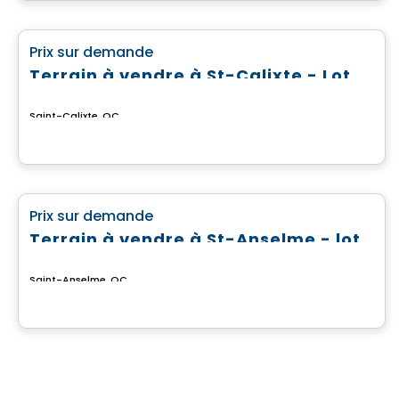
Terrain
favorite_border
Prix sur demande
Terrain à vendre à St-Calixte - Lot #6 475 821
Saint-Calixte, QC
Terrain
favorite_border
Prix sur demande
Terrain à vendre à St-Anselme - lot agricole
Saint-Anselme, QC