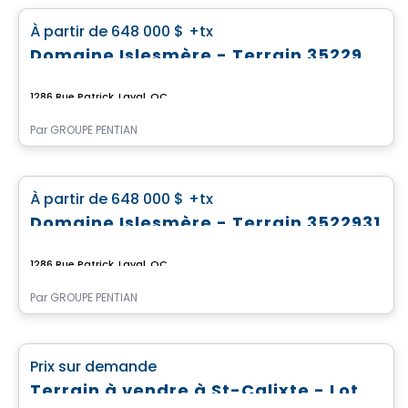
favorite_border
À partir de
648 000 $
+tx
Domaine Islesmère - Terrain 3522934
1286 Rue Patrick, Laval, QC
Par
GROUPE PENTIAN
Terrain
favorite_border
À partir de
648 000 $
+tx
Domaine Islesmère - Terrain 3522931
1286 Rue Patrick, Laval, QC
Par
GROUPE PENTIAN
Terrain
favorite_border
Prix sur demande
Terrain à vendre à St-Calixte - Lot #4 869 592