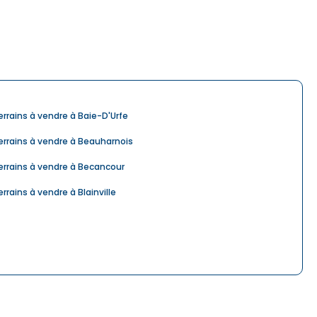
errains à vendre à Baie-D'Urfe
errains à vendre à Beauharnois
errains à vendre à Becancour
errains à vendre à Blainville
errains à vendre à Boischatel
errains à vendre à Brossard
errains à vendre à Cantley
errains à vendre à Centre-du-Québec