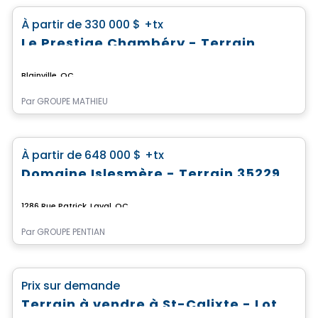
favorite_border
À partir de
330 000 $
+tx
Le Prestige Chambéry - Terrain
Blainville, QC
Par
GROUPE MATHIEU
Terrain
favorite_border
À partir de
648 000 $
+tx
Domaine Islesmère - Terrain 3522937
1286 Rue Patrick, Laval, QC
Par
GROUPE PENTIAN
Terrain
favorite_border
Prix sur demande
Terrain à vendre à St-Calixte - Lot #4 630 865