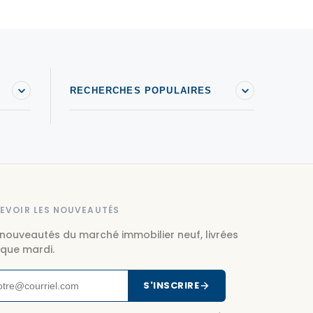
errains à vendre à Château-Richer
errains à vendre à Chelsea
errains à vendre à Cowansville
errains à vendre à Deux-Montagnes
RECHERCHES POPULAIRES
errains à vendre à Donnacona
errains à vendre à Dunham
errains à vendre à Estrie
errains à vendre à Gatineau
errains à vendre à Joliette
EVOIR LES NOUVEAUTÉS
errains à vendre à L'Ange-Gardien
 nouveautés du marché immobilier neuf, livrées
que mardi.
errains à vendre à L'Île-Perrot
errains à vendre à La Prairie
S'INSCRIRE
errains à vendre à Lachute