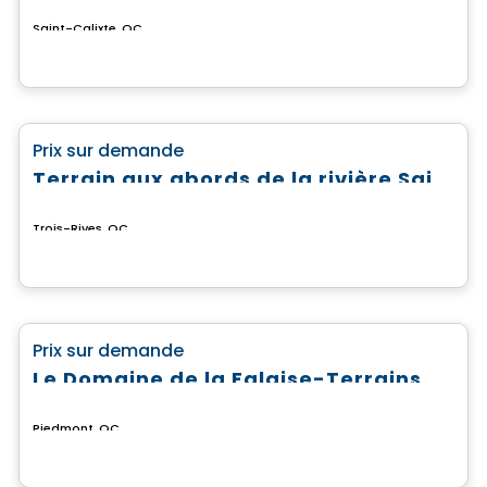
Saint-Calixte, QC
Terrain
favorite_border
Prix sur demande
Terrain aux abords de la rivière Saint-Maurice
Trois-Rives, QC
Terrain
favorite_border
Prix sur demande
Le Domaine de la Falaise-Terrains prêts à construire
Piedmont, QC