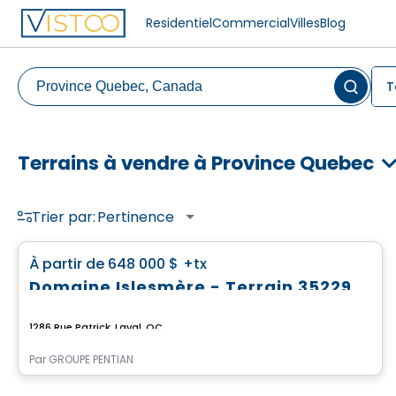
Residentiel
Commercial
Villes
Blog
T
Terrains à vendre à Province Quebec
Trier par:
Pertinence
Terrain
favorite_border
À partir de
648 000 $
+tx
Domaine Islesmère - Terrain 3522936
1286 Rue Patrick, Laval, QC
Par
GROUPE PENTIAN
Terrain