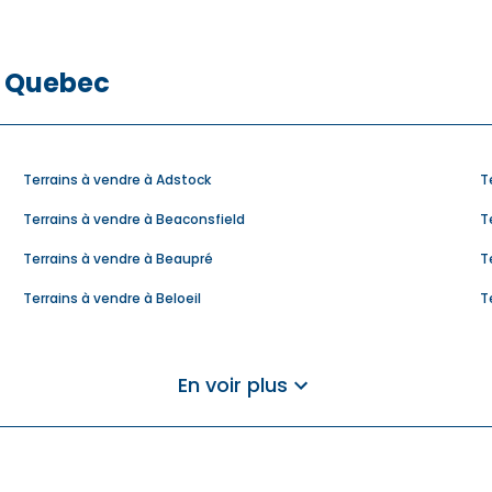
e Quebec
Terrains à vendre à Adstock
T
Terrains à vendre à Beaconsfield
T
Terrains à vendre à Beaupré
T
Terrains à vendre à Beloeil
T
Terrains à vendre à Boisbriand
T
Terrains à vendre à Bromont
T
En voir plus
Terrains à vendre à Candiac
T
Terrains à vendre à Carignan
T