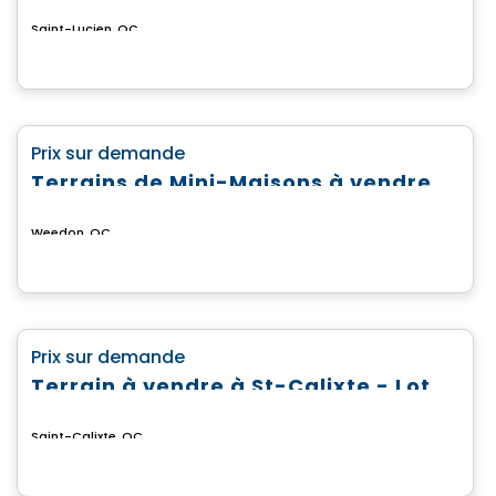
Saint-Lucien, QC
Terrain
favorite_border
Prix sur demande
Terrains de Mini-Maisons à vendre
Weedon, QC
Terrain
favorite_border
Prix sur demande
Terrain à vendre à St-Calixte - Lot #4 869 583
Saint-Calixte, QC