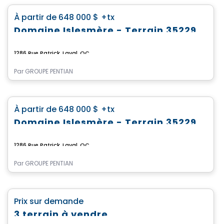
favorite_border
À partir de
648 000 $
+tx
Domaine Islesmère - Terrain 3522923
1286 Rue Patrick, Laval, QC
Par
GROUPE PENTIAN
Terrain
favorite_border
À partir de
648 000 $
+tx
Domaine Islesmère - Terrain 3522939
1286 Rue Patrick, Laval, QC
Par
GROUPE PENTIAN
Terrain
favorite_border
Prix sur demande
3 terrain à vendre