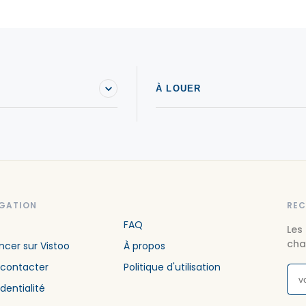
Terrains à vendre à Charlemagne
T
Terrains à vendre à Chaudière-Appalaches
T
Terrains à vendre à Coteau-du-Lac
T
Terrains à vendre à Delson
T
À LOUER
Terrains à vendre à Dollard-des-Ormeaux
T
Terrains à vendre à Drummondville
T
Terrains à vendre à Eastman
T
Terrains à vendre à Gaspésie--Îles-de-la-Madeleine
T
Terrains à vendre à Ham-Nord
T
GATION
REC
Terrains à vendre à L'Ancienne-Lorette
FAQ
T
Les
cha
cer sur Vistoo
À propos
Terrains à vendre à L'Épiphanie
T
 contacter
Politique d'utilisation
Terrains à vendre à La Pêche
T
dentialité
Terrains à vendre à Lac-Brome
T