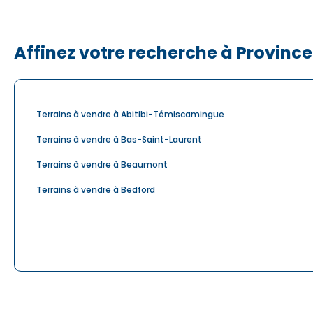
Affinez votre recherche à Provinc
Terrains à vendre à Abitibi-Témiscamingue
Terrains à vendre à Bas-Saint-Laurent
Terrains à vendre à Beaumont
Terrains à vendre à Bedford
Terrains à vendre à Bois-des-Filion
Terrains à vendre à Boucherville
Terrains à vendre à Brownsburg
Terrains à vendre à Capitale-Nationale