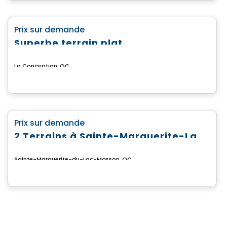
Terrain
favorite_border
Prix sur demande
Superbe terrain plat
La Conception, QC
Terrain
favorite_border
Prix sur demande
2 Terrains à Sainte-Marguerite-Lac-Masson
Sainte-Marguerite-du-Lac-Masson, QC