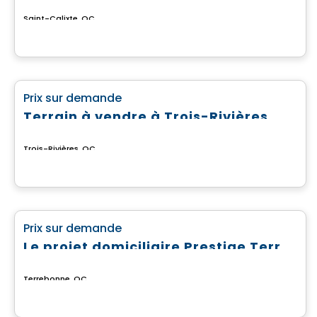
Saint-Calixte, QC
Terrain
favorite_border
Prix sur demande
Terrain à vendre à Trois-Rivières
Trois-Rivières, QC
Terrain
favorite_border
Prix sur demande
Le projet domiciliaire Prestige Terrebonne
Terrebonne, QC