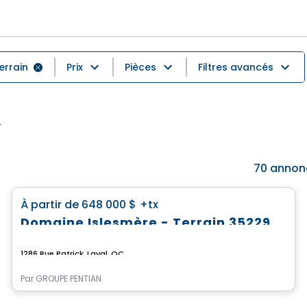
errain
Prix
Pièces
Filtres avancés
70
annon
Terrain
favorite_border
À partir de
648 000 $
+tx
Domaine Islesmère - Terrain 3522922
1286 Rue Patrick, Laval, QC
Par
GROUPE PENTIAN
Terrain