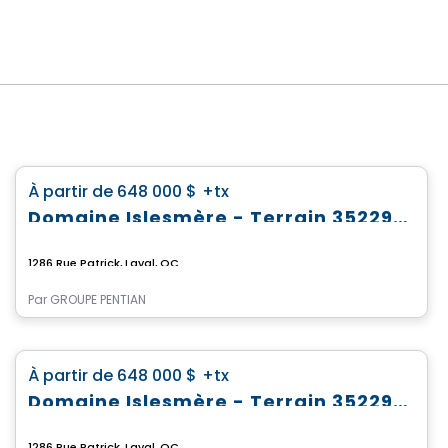
Terrain
favorite_border
À partir de
648 000 $
+tx
Domaine Islesmère - Terrain 3522939
1286 Rue Patrick, Laval, QC
Par
GROUPE PENTIAN
Terrain
favorite_border
À partir de
648 000 $
+tx
Domaine Islesmère - Terrain 3522933
1286 Rue Patrick, Laval, QC