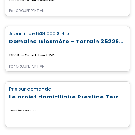
Par
GROUPE PENTIAN
Terrain
favorite_border
À partir de
648 000 $
+tx
Domaine Islesmère - Terrain 3522923
1286 Rue Patrick, Laval, QC
Par
GROUPE PENTIAN
Terrain
favorite_border
Prix sur demande
Le projet domiciliaire Prestige Terrebonne
Terrebonne, QC
Terrain