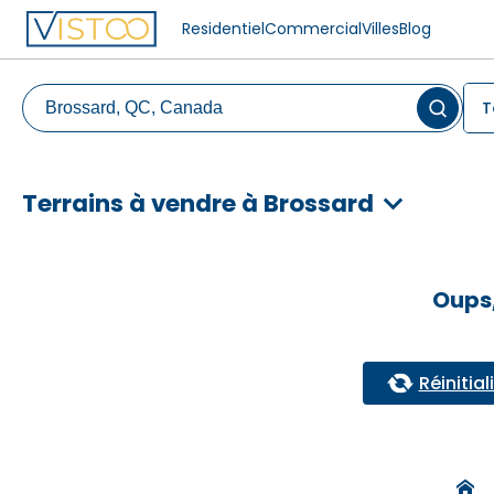
Residentiel
Commercial
Villes
Blog
T
Terrains à vendre à Brossard
Oups,
Réinitiali