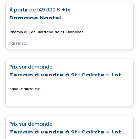
favorite_border
À partir de
149 000 $
+tx
Domaine Nantel
Chemin du Lac-Bertrand, Saint-Hippolyte, QC
Par
Finstar
Terrain
favorite_border
Prix sur demande
Terrain à vendre à St-Calixte - Lot #4 869 583
Saint-Calixte, QC
Terrain
favorite_border
Prix sur demande
Terrain à vendre à St-Calixte - Lot #4 630 913