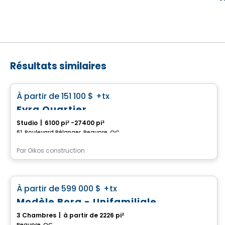
Résultats similaires
Maison
favorite_border
À partir de
151 100 $
+tx
Fyra Quartier
Studio
|
6100 pi² -27400 pi²
61, Boulevard Bélanger, Beaupre, QC
Par
Oikos construction
Maison
favorite_border
À partir de
599 000 $
+tx
Modèle Bora - Unifamiliale
3 Chambres
|
à partir de 2226 pi²
Beaupre, QC