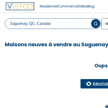
Residentiel
Commercial
Villes
Blog
M
Maisons neuves à vendre au Saguena
Oups,
Réinitial