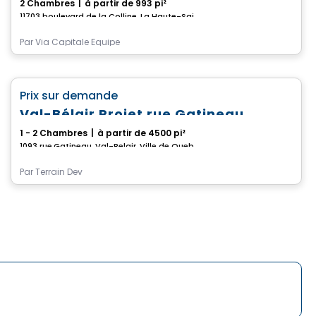
2 Chambres
|
à partir de 993 pi²
11703 boulevard de la Colline, La Haute-Saint-Charles, Ville de Quebec, QC
Par
Via Capitale Équipe
Maison
favorite_border
Prix sur demande
Vendu
Val-Bélair Projet rue Gatineau
1 - 2 Chambres
|
à partir de 4500 pi²
1093 rue Gatineau, Val-Belair, Ville de Quebec, QC
Par
Terrain Dev