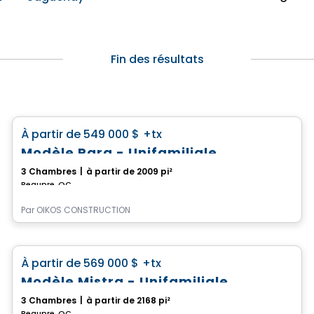
Fin des résultats
Maison
favorite_border
À partir de
549 000 $
+tx
Modèle Para - Unifamiliale
3 Chambres
|
à partir de 2009 pi²
Beaupre, QC
Par
OIKOS CONSTRUCTION
Maison
favorite_border
À partir de
569 000 $
+tx
Modèle Mistra - Unifamiliale
3 Chambres
|
à partir de 2168 pi²
Beaupre, QC