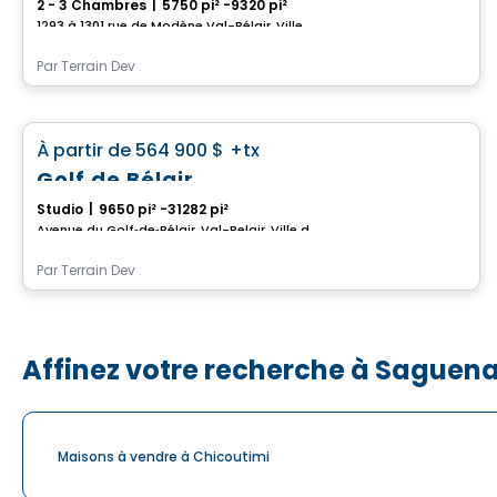
2 - 3 Chambres
|
5750 pi² -9320 pi²
1293 à 1301 rue de Modène Val-Bélair, Ville de Quebec, QC
Par
Terrain Dev
Maison
favorite_border
À partir de
564 900 $
+tx
Golf de Bélair
Studio
|
9650 pi² -31282 pi²
Avenue du Golf‑de‑Bélair, Val-Belair, Ville de Quebec, QC
Par
Terrain Dev
Affinez votre recherche à Saguen
Maisons à vendre à Chicoutimi