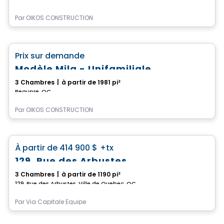
Par
OIKOS CONSTRUCTION
Maison
favorite_border
Prix sur demande
Modèle Mila - Unifamiliale
3 Chambres
|
à partir de 1981 pi²
Beaupre, QC
Par
OIKOS CONSTRUCTION
Maison
favorite_border
À partir de
414 900 $
+tx
129, Rue des Arbustes
3 Chambres
|
à partir de 1190 pi²
129, Rue des Arbustes, Ville de Quebec, QC
Par
Via Capitale Équipe
Maison