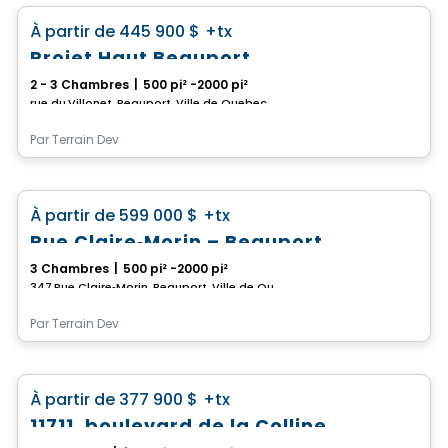
favorite_border
À partir de
445 900 $
+tx
Projet Haut Beauport
2 - 3 Chambres
|
500 pi² -2000 pi²
rue du Villonet, Beauport, Ville de Quebec, QC
Par
Terrain Dev
Maison
favorite_border
À partir de
599 000 $
+tx
Rue Claire‑Morin – Beauport
3 Chambres
|
500 pi² -2000 pi²
347 Rue Claire‑Morin, Beauport, Ville de Quebec, QC
Par
Terrain Dev
Maison
favorite_border
À partir de
377 900 $
+tx
11711, boulevard de la Colline