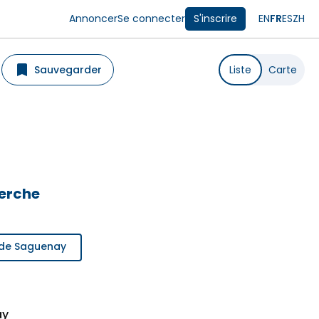
Annoncer
Se connecter
S'inscrire
EN
FR
ES
ZH
Sauvegarder
Liste
Carte
herche
n de Saguenay
ay