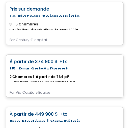
favorite_border
Prix sur demande
Le Plateau Seigneuriale
3 - 5 Chambres
rue des Premières-Nations, Beauport, Ville de Quebec, QC
Par
Century 21 capital
Maison
favorite_border
À partir de
374 900 $
+tx
15, Rue Saint-Donat
2 Chambres
|
à partir de 764 pi²
15, rue Saint-Donat, Ville de Quebec, QC
Par
Via Capitale Équipe
Maison
favorite_border
À partir de
449 900 $
+tx
Rue Modène | Val-Bélair