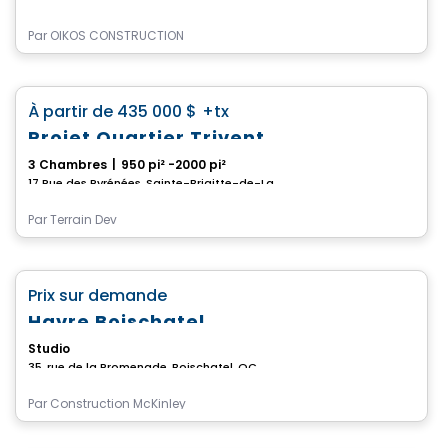
Par
OIKOS CONSTRUCTION
Maison
favorite_border
À partir de
435 000 $
+tx
Projet Quartier Trivent
3 Chambres
|
950 pi² -2000 pi²
17 Rue des Pyrénées, Sainte-Brigitte-de-Laval, QC
Par
Terrain Dev
Maison
favorite_border
Prix sur demande
Havre Boischatel
Studio
35, rue de la Promenade, Boischatel, QC
Par
Construction McKinley
Maison