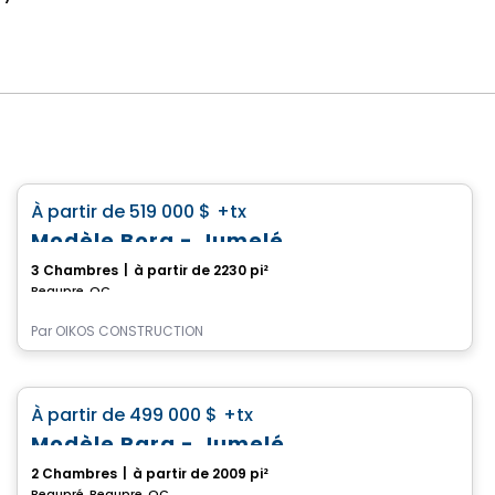
Maison
favorite_border
À partir de
519 000 $
+tx
Modèle Bora - Jumelé
3 Chambres
|
à partir de 2230 pi²
Beaupre, QC
Par
OIKOS CONSTRUCTION
Maison
favorite_border
À partir de
499 000 $
+tx
Modèle Para - Jumelé
2 Chambres
|
à partir de 2009 pi²
Beaupré, Beaupre, QC