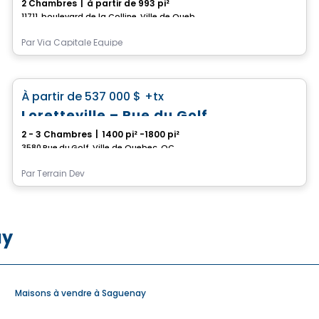
2 Chambres
|
à partir de 993 pi²
11711, boulevard de la Colline, Ville de Quebec, QC
Par
Via Capitale Équipe
Maison
favorite_border
À partir de
537 000 $
+tx
Loretteville – Rue du Golf
2 - 3 Chambres
|
1400 pi² -1800 pi²
3580 Rue du Golf, Ville de Quebec, QC
Par
Terrain Dev
ay
Maisons à vendre à Saguenay