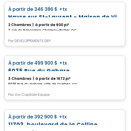
favorite_border
À partir de
346 386 $
+tx
Havre sur St-Laurent - Maison de Ville
2 Chambres
|
à partir de 600 pi²
3, rue du Panorama, Chateau-Richer, QC
Par
DÉVELOPPEMENTS DEP
Maison
favorite_border
À partir de
499 900 $
+tx
6035 Rue du Gabare
3 Chambres
|
à partir de 1672 pi²
6035 Rue du Gabare, Ville de Quebec, QC
Par
Via Capitale Équipe
Maison
favorite_border
À partir de
392 900 $
+tx
11703, boulevard de la Colline