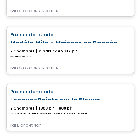
Par
OIKOS CONSTRUCTION
Maison
favorite_border
Prix sur demande
Modèle Mila - Maisons en Rangée
2 Chambres
|
à partir de 2037 pi²
Beaupre, QC
Par
OIKOS CONSTRUCTION
Maison
favorite_border
Prix sur demande
Longue-Pointe sur le Fleuve
2 Chambres
|
1800 pi² -1800 pi²
6968, boulevard Sainte-Anne, L'Ange-Gardien, QC
Par
Blanc et Noir
Maison