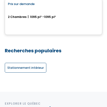
Prix sur demande
favorite_border
SUMUM
2 Chambres
|
1095 pi² -1095 pi²
2855, avenue Du Cosmodôme, Laval, QC
Par
Groupe ALTA-SOCAM
Recherches populaires
Stationnement intérieur
EXPLORER LE QUÉBEC