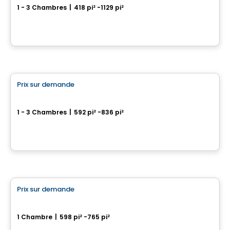
1 - 3 Chambres
|
418 pi² -1129 pi²
4480 Hochelaga, Mercier-Hochelaga-Maisonneuve, Montreal, QC
Par
RACHEL JULIEN
Condo
Prix sur demande
favorite_border
Phoenix Beaubien
1 - 3 Chambres
|
592 pi² -836 pi²
3202, rue Beaubien Est, Montreal, QC
Par
Calex
Condo
Prix sur demande
favorite_border
Médina Condominiums
1 Chambre
|
598 pi² -765 pi²
3322, rue Masson, Montreal, QC