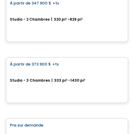
À partir de
347 900 $
+tx
favorite_border
1 Square Phillips Phase 2
Studio - 2 Chambres
|
320 pi² -829 pi²
539 Saint-Catherine St W., Montreal, QC
Par
BRIVIA GROUP
Condo
À partir de
373 900 $
+tx
favorite_border
Condos Mansfield
Studio - 3 Chambres
|
333 pi² -1430 pi²
1228 Rue Mansfield, Ville-Marie, Montreal, QC
Par
BRIVIA GROUP
Condo
Prix sur demande
favorite_border
Le Sherbrooke