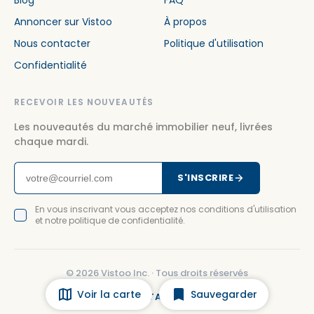
Blog
FAQ
Annoncer sur Vistoo
À propos
Nous contacter
Politique d'utilisation
Confidentialité
RECEVOIR LES NOUVEAUTÉS
Les nouveautés du marché immobilier neuf, livrées
chaque mardi.
S'INSCRIRE
En vous inscrivant vous acceptez nos conditions d'utilisation
et notre politique de confidentialité.
©
2026
Vistoo Inc. ·
Tous droits réservés
Voir la carte
Sauvegarder
FACEBOOK
INSTAGRAM
LINKEDIN