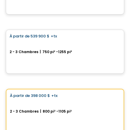
Par
Calex
Condo
À partir de
539 900 $
+tx
favorite_border
Terrasses Marquette
2 - 3 Chambres
|
750 pi² -1255 pi²
6836 à 6852, rue Marquette, Montreal, QC
Par
Samcon
Condo
Choix de Vistoo
À partir de
398 000 $
+tx
favorite_border
AXE ST-LAURENT 3
2 - 3 Chambres
|
800 pi² -1105 pi²
9967 Boulevard St-Laurent #4, Montreal, QC