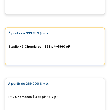
720 Rue Saint-Jacques, Montreal, QC
Par
Broccolini
Condo
Choix de Vistoo
À partir de
333 343 $
+tx
favorite_border
GATSBY Condominiums
Studio - 3 Chambres
|
369 pi² -1860 pi²
1200 rue Drummond, Ville-Marie, Montreal, QC
Par
GROUPE KEVLAR
Condo
À partir de
289 000 $
+tx
favorite_border
ENTICY
1 - 2 Chambres
|
472 pi² -617 pi²
1230 Rue Mackay, Ville-Marie, Montreal, QC