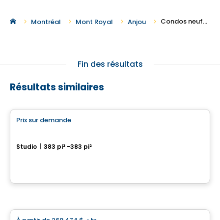
Condos neufs à vendre à Anjou
Montréal
Mont Royal
Anjou
Fin des résultats
Résultats similaires
Condo
Prix sur demande
favorite_border
Les Cours Bellerive Condo
Studio
|
383 pi² -383 pi²
9245, rue Notre-Dame Est, Montreal, QC
Par
Inovim
Condo