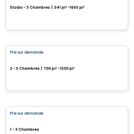
Studio - 3 Chambres
|
341 pi² -1593 pi²
500, rue McGill, Montreal, QC
Par
Broccolini
Condo
Prix sur demande
favorite_border
628 Saint-Jacques
2 - 3 Chambres
|
700 pi² -1300 pi²
628 Rue Saint-Jacques, Montreal, QC
Par
Broccolini
Condo
Prix sur demande
favorite_border
Victoria sur le Parc
1 - 3 Chambres