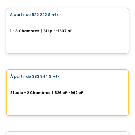
À partir de
522 222 $
+tx
favorite_border
Perspectives Bates
1 - 3 Chambres
|
611 pi² -1637 pi²
75, chemin Bates, Outremont, Montreal, QC
Par
DEMONFORT
Condo
Choix de Vistoo
À partir de
383 944 $
+tx
favorite_border
One Viger
Studio - 2 Chambres
|
526 pi² -962 pi²
1 Av. Viger O, Montreal, QC
Par
GROUPE DACA
Condo