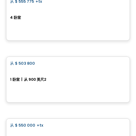
从
$ 555 775
+tx
favorite_border
样板房出售
4 卧室
1683 rue des Étriers, Sherbrooke, QC
由
Habitations plus
房子
从
$ 503 800
favorite_border
Projet Le Havre du Versant
1 卧室
|
从 900 英尺2
1774 rue Estelle-Gobeil, Sherbrooke, QC
由
LES ENTREPRISES LACHANCE
房子
从
$ 550 000
+tx
favorite_border
Domaine du Sentier：单层住宅 – 型号 11106