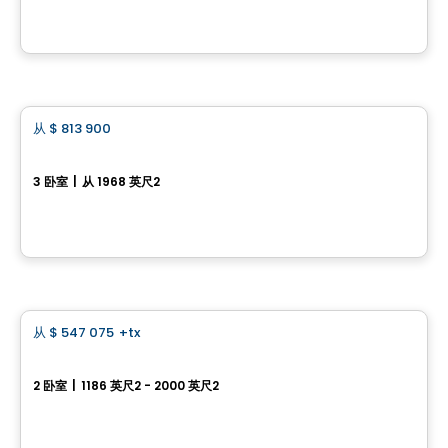
由
Groupe BBC
房子
从
$ 813 900
favorite_border
5041 rue Mills, Sherbrooke
3 卧室
|
从 1968 英尺2
5041 rue Mills, Sherbrooke, QC
由
LES ENTREPRISES LACHANCE
房子
从
$ 547 075
+tx
favorite_border
Domaine du Sentier：单层住宅 – 型号 12403
2 卧室
|
1186 英尺2 - 2000 英尺2
750 rue de la Traverse, Farnham, QC