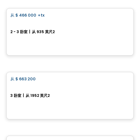
从
$ 466 000
+tx
favorite_border
已告罄
Lilas 260, Rue des Marguerites Est
2 - 3 卧室
|
从 935 英尺2
260, Rue des Marguerites Est, Farnham, QC
由
Desranleau
房子
从
$ 663 200
favorite_border
Rock Forest 与 Saint-Élie 之间的优质社区
3 卧室
|
从 1952 英尺2
1774 rue Estelle-Gobeil, Sherbrooke, QC
由
LES ENTREPRISES LACHANCE
房子