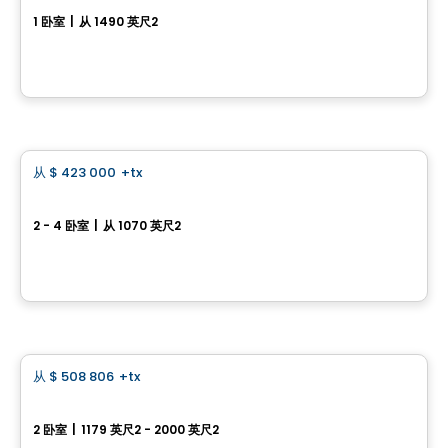
1 卧室
|
从 1490 英尺2
rue Kesteman, Sherbrooke, QC
由
LES ENTREPRISES LACHANCE
房子
从
$ 423 000
+tx
favorite_border
Memphis 113, Rue Pierre-Gauvreau
2 - 4 卧室
|
从 1070 英尺2
113, Rue Pierre-Gauvreau, Cowansville, QC
由
Desranleau
房子
从
$ 508 806
+tx
favorite_border
Domaine du Sentier：单层住宅 – 型号 14515
2 卧室
|
1179 英尺2 - 2000 英尺2
700 rue de la Traverse, Farnham, QC