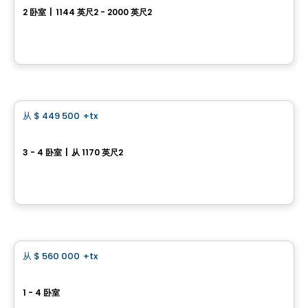
2 卧室
|
1144 英尺2 - 2000 英尺2
730 rue de la Traverse, Farnham, QC
由
Gaétan Sirois Construction
房子
从
$ 449 500
+tx
favorite_border
Iris 142, Rue Pierre-Gauvreau
3 - 4 卧室
|
从 1170 英尺2
142, rue Pierre-Gauvreau, Cowansville, QC
由
Desranleau
房子
从
$ 560 000
+tx
favorite_border
Boisé de la Rivière
1 - 4 卧室
rue des Hostas, Magog, QC