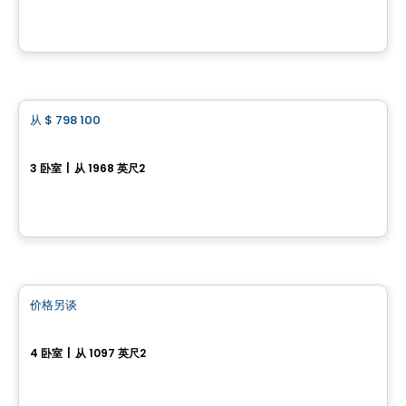
由
Gaétan Sirois Construction
房子
从
$ 798 100
favorite_border
Les Havres Champêtres
3 卧室
|
从 1968 英尺2
1141 rue de l’Amiral, Sherbrooke, QC
由
LES ENTREPRISES LACHANCE
房子
价格另谈
favorite_border
575-577, rue des Collégiens
4 卧室
|
从 1097 英尺2
575-577, rue des Collégiens, Granby, QC