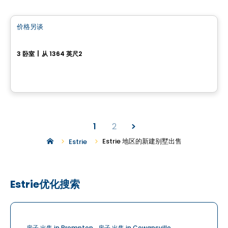
房子
价格另谈
favorite_border
Maison de ville St-Judes
3 卧室
|
从 1364 英尺2
Granby, QC
1
2
Estrie 地区的新建别墅出售
Estrie
Estrie优化搜索
房子 出售 in Brompton
房子 出售 in Cowansville