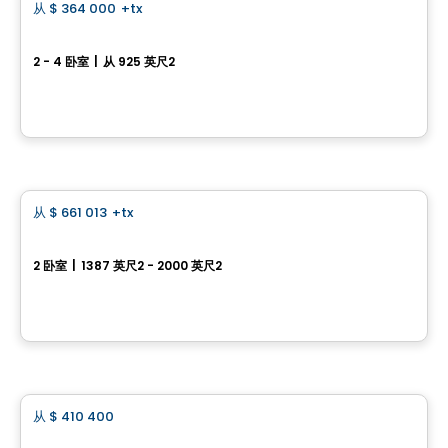
从
$ 364 000
+tx
favorite_border
Sorbonne 107, Rue Pierre-Gauvreau
2 - 4 卧室
|
从 925 英尺2
107, rue Pierre-Gauvreau, Cowansville, QC
由
Desranleau
房子
从
$ 661 013
+tx
favorite_border
Domaine du Sentier：单层住宅 – 型号 11565
2 卧室
|
1387 英尺2 - 2000 英尺2
760 rue de la Traverse, Farnham, QC
由
Gaétan Sirois Construction
房子
从
$ 410 400
favorite_border
Rock Forest 与 Saint-Élie 之间的优质社区