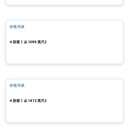
房子
价格另谈
favorite_border
581-583 rue des Collégiens
4 卧室
|
从 1099 英尺2
581-583 rue des Collégiens, Granby, QC
房子
价格另谈
favorite_border
Rue d'Huntingdon
4 卧室
|
从 1472 英尺2
rue d'Huntingdon, Estrie, QC