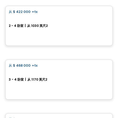
从
$ 422 000
+tx
favorite_border
已告罄
Laurie 315, Rue des Marguerites Est
2 - 4 卧室
|
从 1030 英尺2
315, Rue des Marguerites Est, Farnham, QC
由
Desranleau
房子
从
$ 468 000
+tx
favorite_border
已告罄
Iris 250, Rue des Marguerites Est
3 - 4 卧室
|
从 1170 英尺2
250, rue des Marguerites Est, Farnham, QC
由
Desranleau
房子