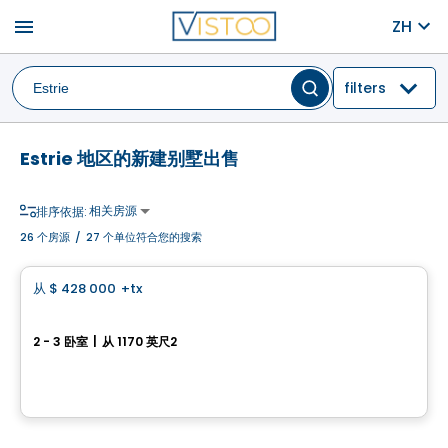
menu
ZH
filters
Estrie 地区的新建别墅出售
相关房源
排序依据:
26
个房源
/
27 个单位符合您的搜索
房子
从
$ 428 000
+tx
favorite_border
Lilas 130, Rue Pierre-Gauvreau
2 - 3 卧室
|
从 1170 英尺2
130, rue Pierre-Gauvreau, Cowansville, QC
由
Desranleau
房子