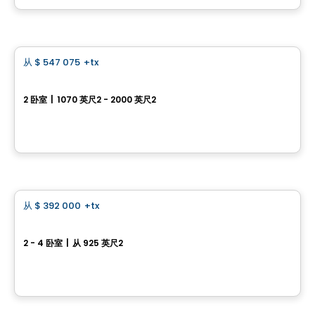
由
Gaétan Sirois Construction
房子
从
$ 547 075
+tx
favorite_border
Domaine du Sentier：单层住宅 – 型号 11474
2 卧室
|
1070 英尺2 - 2000 英尺2
740 rue de la Traverse, Farnham, QC
由
Gaétan Sirois Construction
房子
从
$ 392 000
+tx
favorite_border
已告罄
Sorbonne 295, Rue des Marguerites Est
2 - 4 卧室
|
从 925 英尺2
295, Rue des Marguerites Est, Farnham, QC
由
Desranleau
房子