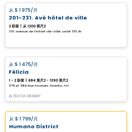
favorite_border
从
$ 1 975
/月
201-231, Avé hôtel de ville
2 卧室
|
从 1200 英尺2
231, avenue de l’Hôtel-de-Ville, unité 201, Bromont, QC
公寓
favorite_border
从
$ 1 475
/月
Félicia
1 - 2 卧室
|
684 英尺2 - 1390 英尺2
376 et 384 Rue Fournier, Granby, QC
由
FÉLICIA GRANBY
公寓
Vistoo的选择
favorite_border
从
$ 1 799
/月
Humano District