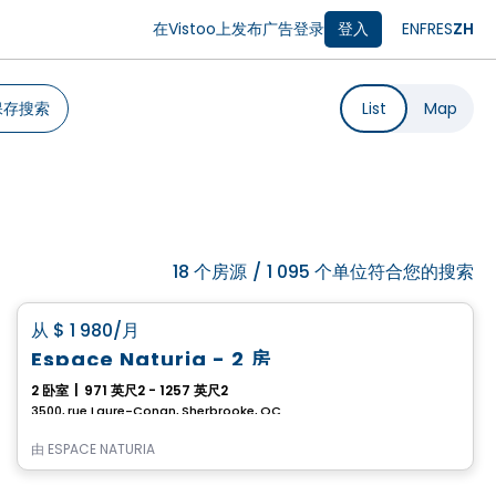
在Vistoo上发布广告
登录
登入
EN
FR
ES
ZH
保存搜索
List
Map
18
个房源
/
1 095 个单位符合您的搜索
公寓
favorite_border
从
$ 1 980
/月
Espace Naturia - 2 房
2 卧室
|
971 英尺2 - 1257 英尺2
3500, rue Laure-Conan, Sherbrooke, QC
由
ESPACE NATURIA
公寓