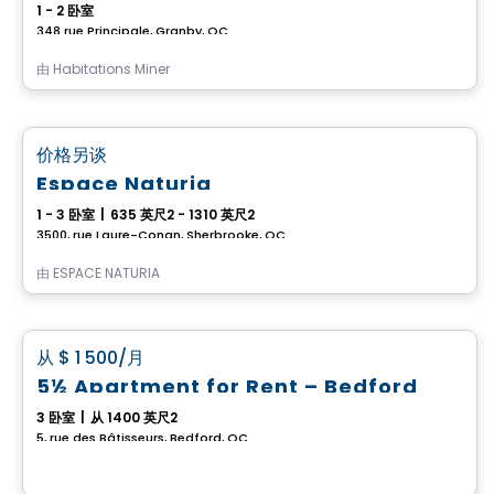
1 - 2 卧室
348 rue Principale, Granby, QC
由
Habitations Miner
公寓
favorite_border
价格另谈
Espace Naturia
1 - 3 卧室
|
635 英尺2 - 1310 英尺2
3500, rue Laure-Conan, Sherbrooke, QC
由
ESPACE NATURIA
房子
favorite_border
从
$ 1 500
/月
5½ Apartment for Rent – Bedford
3 卧室
|
从 1400 英尺2
5, rue des Bâtisseurs, Bedford, QC