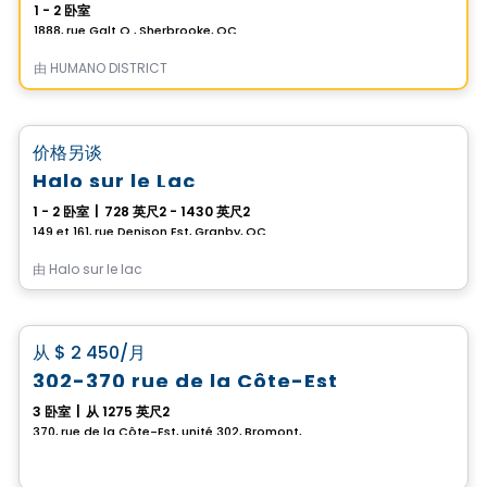
1 - 2 卧室
1888, rue Galt O , Sherbrooke, QC
由
HUMANO DISTRICT
公寓
favorite_border
价格另谈
Halo sur le Lac
1 - 2 卧室
|
728 英尺2 - 1430 英尺2
149 et 161, rue Denison Est, Granby, QC
由
Halo sur le lac
公寓
favorite_border
从
$ 2 450
/月
302-370 rue de la Côte-Est
3 卧室
|
从 1275 英尺2
370, rue de la Côte-Est, unité 302, Bromont, QC