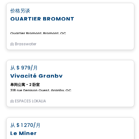
favorite_border
价格另谈
QUARTIER BROMONT
Quartier Bromont, Bromont, QC
由
Brasswater
公寓
favorite_border
从
$ 979
/月
Vivacité Granby
单间公寓 - 2 卧室
318 rue Denison Ouest, Granby, QC
由
ESPACES LOKALIA
公寓
favorite_border
从
$ 1 270
/月
Le Miner