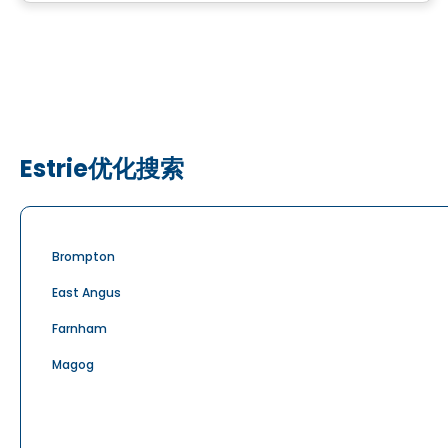
Estrie优化搜索
Brompton
East Angus
Farnham
Magog
Sherbrooke
Weedon