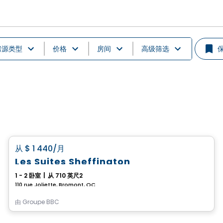
房源类型
价格
房间
高级筛选
公寓
favorite_border
从
$ 1 440
/月
Les Suites Sheffington
1 - 2 卧室
|
从 710 英尺2
110 rue Joliette, Bromont, QC
由
Groupe BBC
公寓