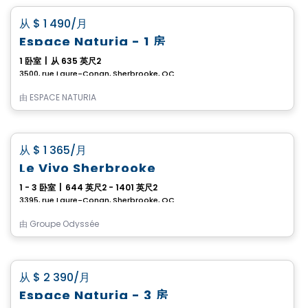
favorite_border
从
$ 1 490
/月
Espace Naturia - 1 房
1 卧室
|
从 635 英尺2
3500, rue Laure-Conan, Sherbrooke, QC
由
ESPACE NATURIA
公寓
favorite_border
从
$ 1 365
/月
Le Vivo Sherbrooke
1 - 3 卧室
|
644 英尺2 - 1401 英尺2
3395, rue Laure-Conan, Sherbrooke, QC
由
Groupe Odyssée
公寓
favorite_border
从
$ 2 390
/月
Espace Naturia - 3 房