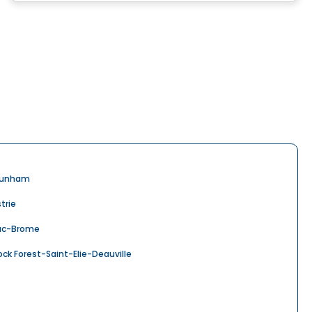
unham
strie
ac-Brome
ock Forest-Saint-Elie-Deauville
aterville
老院 出租 in Estrie