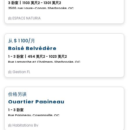
3 卧室
|
1103 英尺2 - 1301 英尺2
3500, rue Laure-Conan, Sherbrooke, QC
由
ESPACE NATURIA
公寓
favorite_border
从
$ 1 100
/月
Boisé Belvédère
1 - 3 卧室
|
454 英尺2 - 1023 英尺2
Rue Lamarche et Chalmers, Sherbrooke, QC
由
Gestion FL
公寓
favorite_border
价格另谈
Quartier Papineau
1 - 3 卧室
Rue Papineau, Cowansville, QC
由
Habitations Bv