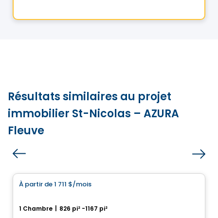
Par
Terrain Dev
Résultats similaires au projet
immobilier St-Nicolas – AZURA
Fleuve
Condo/Appartement
À partir de
1 711 $
/mois
favorite_border
HÉLIOS
1 Chambre
|
826 pi² -1167 pi²
1061, rue de l'École, Levis, QC