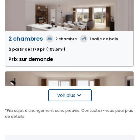
2 chambres
2
chambre
1
salle de bain
à partir de 1179 pi²
(109.5m²)
Prix sur demande
Voir plus
*
Prix sujet à changement sans préavis. Contactez-nous pour plus
3 chambres
de détails.
3
chambre
1
salle de bain
à partir de 1369 pi²
(127.2m²)
Prix sur demande