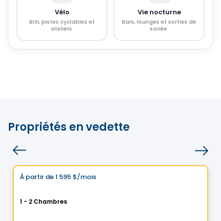
Vélo
Vie nocturne
BIXI, pistes cyclables et
Bars, lounges et sorties de
ateliers.
soirée.
Propriétés en vedette
Condo/Appartement
Choix de Vistoo
À partir de
1 595 $
/mois
favorite_border
Le GC - Condos Locatifs
1 - 2 Chambres
2750 Bd Guillaume-Couture, Levis, QC