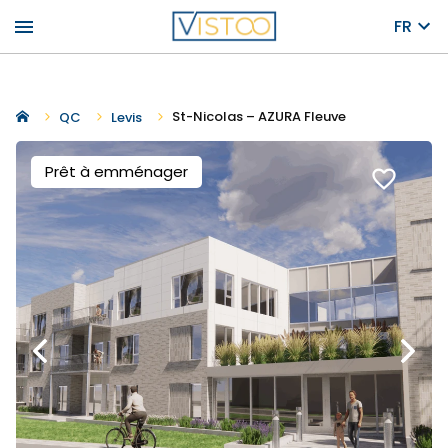
menu
FR
St-Nicolas – AZURA Fleuve
QC
Levis
Prêt à emménager
favorite_border