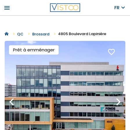
menu
FR
4805 Boulevard Lapinière
QC
Brossard
Prêt à emménager
favorite_border