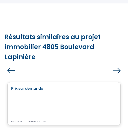
Résultats similaires au projet
immobilier 4805 Boulevard
Lapinière
Commercial
Prix sur demande
favorite_border
7220 Grande-Allée
7220 Grande-Allée, Brossard, QC
Par
KW COMMERCIAL