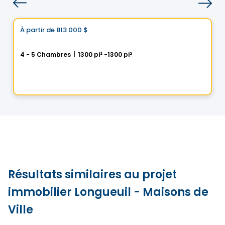
Maison
Choix de Vistoo
À partir de
813 000 $
favorite_border
Cité Helios à Saint-Luc
4 - 5 Chambres
|
1300 pi² -1300 pi²
5 Rue des Trembles, Saint-Luc, Saint-Jean-sur-Richelieu, QC
Par
Gestion Five Star
Résultats similaires au projet
immobilier Longueuil - Maisons de
Ville