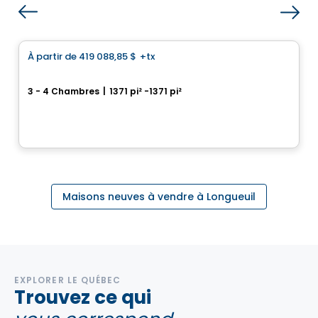
Maison
À partir de
419 088,85 $
+tx
favorite_border
Le Saint-Louis
3 - 4 Chambres
|
1371 pi² -1371 pi²
217, rue Saint-Louis, Longueuil, QC
Par
Vivesco
Maisons neuves à vendre à Longueuil
EXPLORER LE QUÉBEC
Trouvez ce qui