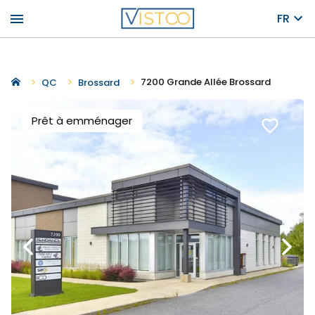
menu
FR
7200 Grande Allée Brossard
QC
Brossard
Prêt à emménager
favorite_border