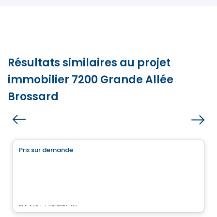
Résultats similaires au projet
immobilier 7200 Grande Allée
Brossard
Commercial
Prix sur demande
favorite_border
7220 Grande-Allée
7220 Grande-Allée, Brossard, QC
Par
KW COMMERCIAL