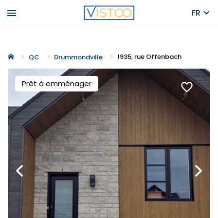
menu
FR
1935, rue Offenbach
QC
Drummondville
Prêt à emménager
favorite_border