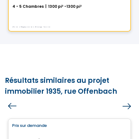
4 - 5 Chambres
|
1300 pi² -1300 pi²
5 Rue des Trembles, Saint-Luc, Saint-Jean-sur-Richelieu, QC
Par
Gestion Five Star
Résultats similaires au projet
immobilier 1935, rue Offenbach
Maison
Prix sur demande
favorite_border
Superbe maison neuve - Plateau St-Denis