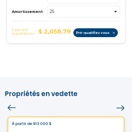
Propriétés en vedette
Maison
Choix de Vistoo
À partir de
813 000 $
favorite_border
Cité Helios à Saint-Luc