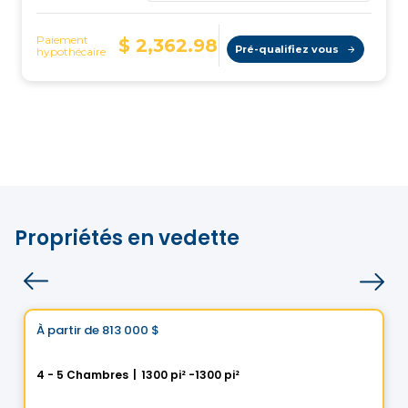
Propriétés en vedette
Maison
Choix de Vistoo
À partir de
813 000 $
favorite_border
Cité Helios à Saint-Luc
4 - 5 Chambres
|
1300 pi² -1300 pi²
5 Rue des Trembles, Saint-Luc, Saint-Jean-sur-Richelieu, QC