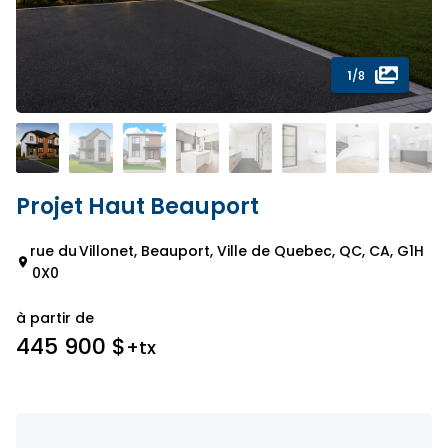
1
/8
Projet Haut Beauport
rue du Villonet, Beauport, Ville de Quebec, QC, CA, G1H
0X0
à partir de
445 900 $
+tx