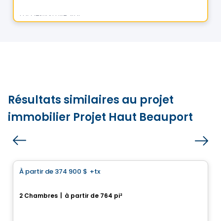
Par
Gestion Five Star
Résultats similaires au projet
immobilier Projet Haut Beauport
Maison
À partir de
374 900 $
+tx
favorite_border
15, Rue Saint-Donat
2 Chambres
|
à partir de 764 pi²
15, rue Saint-Donat, Ville de Quebec, QC