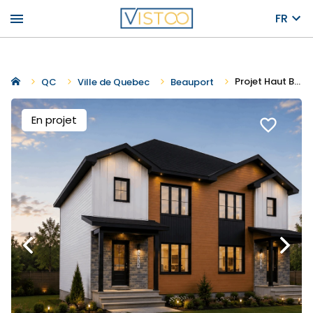
menu
FR
Projet Haut Beauport
QC
Ville de Quebec
Beauport
En projet
favorite_border