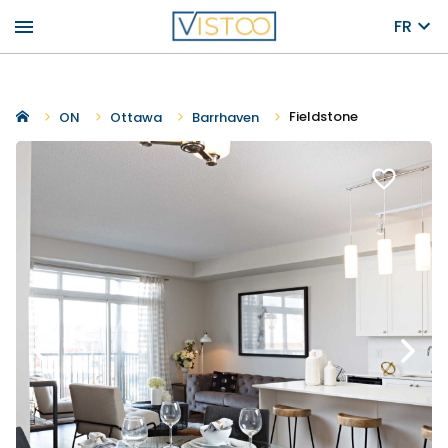
menu
FR
Fieldstone
ON
Ottawa
Barrhaven
favorite_border