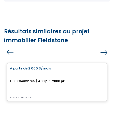
Résultats similaires au projet
immobilier Fieldstone
Maison
À partir de
2 000 $
/mois
favorite_border
Mountshannon
1 - 3 Chambres
|
400 pi² -2000 pi²
Longfields dr., Barrhaven, Ottawa, ON
Par
RICHCRAFT