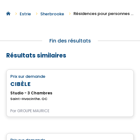
Résidences pour personnes âgées à Sherbrooke
Estrie
Sherbrooke
Fin des résultats
Résultats similaires
Résidence pour aînés
Prix sur demande
favorite_border
Complexe pour retraités
CIBÈLE
Studio - 3 Chambres
Saint-Hyacinthe, QC
Par
GROUPE MAURICE
Résidence pour aînés