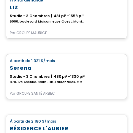
Prix sur demande
favorite_border
Complexe pour retraités
LIZ
Studio - 3 Chambres
|
431 pi² -1558 pi²
5000, boulevard Maisonneuve Ouest, Montreal, QC
Par
GROUPE MAURICE
Résidence pour aînés
À partir de
1 321 $
/mois
favorite_border
Serena
Studio - 3 Chambres
|
480 pi² -1330 pi²
878, 12e Avenue, Saint-Lin-Laurentides, QC
Par
GROUPE SANTÉ ARBEC
Appartement
À partir de
2 180 $
/mois
favorite_border
RÉSIDENCE L'AUBIER