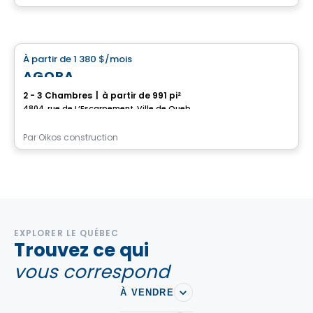
Maison
À partir de
1 380 $
/mois
favorite_border
AGORA
2 - 3 Chambres
|
à partir de 991 pi²
4804, rue de L’Escarpement, Ville de Quebec, QC
Par
Oikos construction
EXPLORER LE QUÉBEC
Trouvez ce qui
vous correspond
À VENDRE