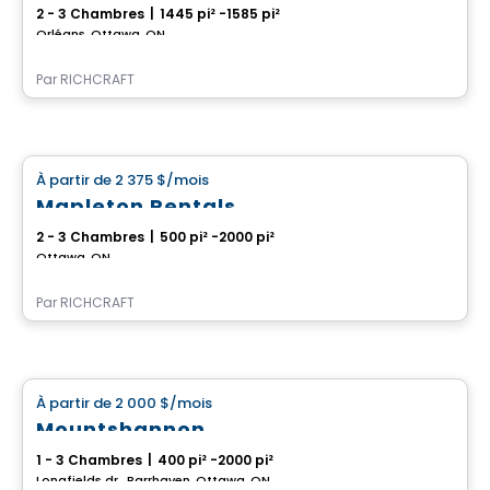
2 - 3 Chambres
|
1445 pi² -1585 pi²
Orléans, Ottawa, ON
Par
RICHCRAFT
Maison
À partir de
2 375 $
/mois
favorite_border
Mapleton Rentals
2 - 3 Chambres
|
500 pi² -2000 pi²
Ottawa, ON
Par
RICHCRAFT
Maison
À partir de
2 000 $
/mois
favorite_border
Mountshannon
1 - 3 Chambres
|
400 pi² -2000 pi²
Longfields dr., Barrhaven, Ottawa, ON