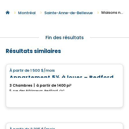
Maisons neuves à louer à Sainte-Anne-de-Bellevue
Montréal
Sainte-Anne-de-Bellevue
Fin des résultats
Résultats similaires
Maison
À partir de
1 500 $
/mois
favorite_border
Appartement 5½ à louer – Bedford
3 Chambres
|
à partir de 1400 pi²
5, rue des Bâtisseurs, Bedford, QC
Maison