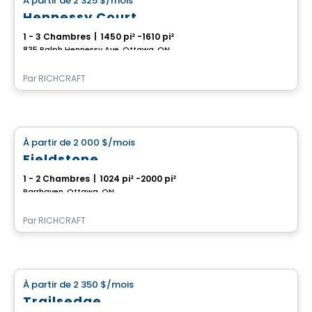
À partir de
2 325 $
/mois
favorite_border
Hennessy Court
1 - 3 Chambres
|
1450 pi² -1610 pi²
835 Ralph Hennessy Ave, Ottawa, ON
Par
RICHCRAFT
Maison
À partir de
2 000 $
/mois
favorite_border
Fieldstone
1 - 2 Chambres
|
1024 pi² -2000 pi²
Barrhaven, Ottawa, ON
Par
RICHCRAFT
Maison
À partir de
2 350 $
/mois
favorite_border
Trailsedge