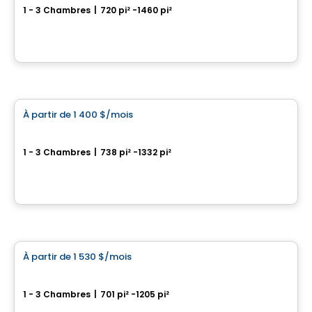
1 - 3 Chambres
|
720 pi² -1460 pi²
13 580 rue Du Forgeron, Mirabel, QC
Par
Logis M
Condo/Appartement
À partir de
1 400 $
/mois
favorite_border
Condos CARA
1 - 3 Chambres
|
738 pi² -1332 pi²
1400, rue Émile-Bouchard, Vaudreuil-Dorion, QC
Par
PLAN A
Condo/Appartement
À partir de
1 530 $
/mois
favorite_border
Condos Vela
1 - 3 Chambres
|
701 pi² -1205 pi²
1600 rue Émile-Bouchard, Vaudreuil-Dorion, QC