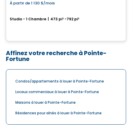
À partir de
1 130 $
/mois
favorite_border
Oxia
Studio - 1 Chambre
|
473 pi² -792 pi²
1104, chemin d’Oka, Deux-Montagnes, QC
Par
Habitations PHG
Affinez votre recherche à Pointe-
Fortune
Condos/appartements à louer à Pointe-Fortune
Locaux commerciaux à louer à Pointe-Fortune
Maisons à louer à Pointe-Fortune
Résidences pour aînés à louer à Pointe-Fortune