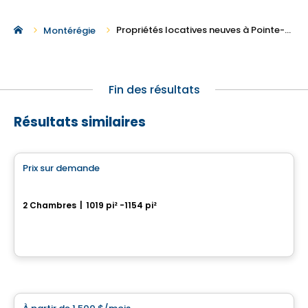
Propriétés locatives neuves à Pointe-Fortune
Montérégie
Fin des résultats
Résultats similaires
Condo/Appartement
Prix sur demande
favorite_border
Projet Lachute
2 Chambres
|
1019 pi² -1154 pi²
400, Avenue Barron, Lachute, QC
Par
Groupe Firma
Condo/Appartement