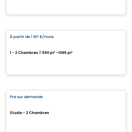
Par
PLAN A
Condo/Appartement
À partir de
1 811 $
/mois
favorite_border
The View
1 - 2 Chambres
|
590 pi² -1095 pi²
3400, boulevard de la Gare, Vaudreuil-Dorion, QC
Par
Groupe Forum
Condo/Appartement
Prix sur demande
favorite_border
Le Prévert
Studio - 2 Chambres
15355, Place Diane, Mirabel, QC