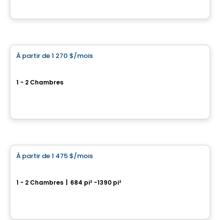
Par
ESPACES LOKALIA
Condo/Appartement
À partir de
1 270 $
/mois
favorite_border
Le Miner
1 - 2 Chambres
348 rue Principale, Granby, QC
Par
Habitations Miner
Condo/Appartement
À partir de
1 475 $
/mois
favorite_border
Félicia
1 - 2 Chambres
|
684 pi² -1390 pi²
376 et 384 Rue Fournier, Granby, QC