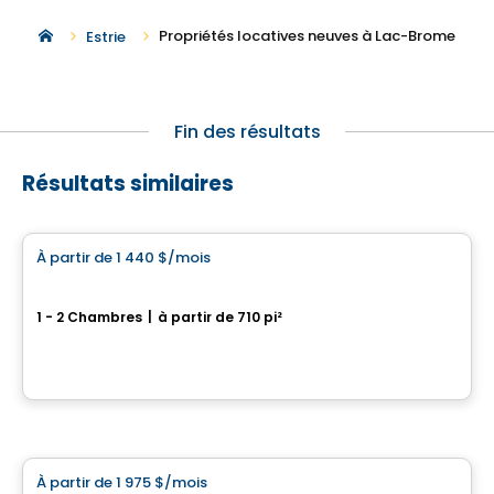
Propriétés locatives neuves à Lac-Brome
Estrie
Fin des résultats
Résultats similaires
Condo/Appartement
À partir de
1 440 $
/mois
favorite_border
Les Suites Sheffington
1 - 2 Chambres
|
à partir de 710 pi²
110 rue Joliette, Bromont, QC
Par
Groupe BBC
Condo/Appartement
À partir de
1 975 $
/mois
favorite_border