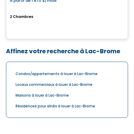
À partir de
1 870 $
/mois
favorite_border
RIVE GAUCHE
2 Chambres
36, 44 et 60 rue Serge-Pépin, Beloeil, QC
Par
Cogir
Affinez votre recherche à Lac-Brome
Condos/appartements à louer à Lac-Brome
Locaux commerciaux à louer à Lac-Brome
Maisons à louer à Lac-Brome
Résidences pour aînés à louer à Lac-Brome