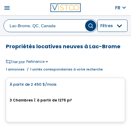
menu
FR
Filtres
Propriétés locatives neuves à Lac-Brome
Pertinence
Trier par:
1
annonces
/
1 unités correspondantes à votre recherche
Condo/Appartement
À partir de
2 450 $
/mois
favorite_border
302-370 rue de la Côte-Est
3 Chambres
|
à partir de 1275 pi²
370, rue de la Côte-Est, unité 302, Bromont, QC