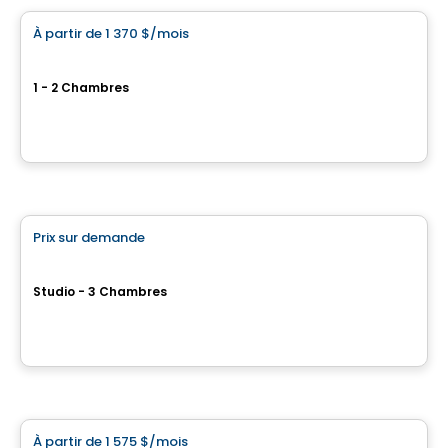
À partir de
1 370 $
/mois
favorite_border
201 St-Georges
1 - 2 Chambres
201 St-Georges, Saint-Jean-sur-Richelieu, QC
Par
ATIMCO
Résidence pour aînés
Prix sur demande
favorite_border
Complexe pour retraités
CIBÈLE
Studio - 3 Chambres
Saint-Hyacinthe, QC
Par
GROUPE MAURICE
Condo/Appartement
À partir de
1 575 $
/mois
favorite_border