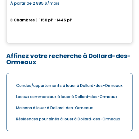
À partir de
2 885 $
/mois
favorite_border
Le Jacob - 5 ½
3 Chambres
|
1150 pi² -1445 pi²
3940 Boul. Saint-Élzéar O. , Laval, QC
Par
CITÉ URBAINE
Affinez votre recherche à Dollard-des-
Ormeaux
Condos/appartements à louer à Dollard-des-Ormeaux
Locaux commerciaux à louer à Dollard-des-Ormeaux
Maisons à louer à Dollard-des-Ormeaux
Résidences pour aînés à louer à Dollard-des-Ormeaux