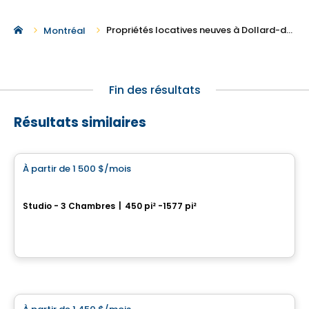
Propriétés locatives neuves à Dollard-des-Ormeaux
Montréal
Fin des résultats
Résultats similaires
Condo/Appartement
À partir de
1 500 $
/mois
favorite_border
Westwalk Pointe-Claire
Studio - 3 Chambres
|
450 pi² -1577 pi²
360 Av. Labrosse,, Pointe-Claire, QC
Par
Scalia
Condo/Appartement