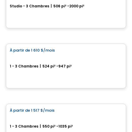
Studio - 3 Chambres
|
506 pi² -2000 pi²
312 70e Avenue, Chomedey, Laval, QC
Par
Groupe Evoludev
Condo/Appartement
À partir de
1 610 $
/mois
favorite_border
Jardin Sauriol
1 - 3 Chambres
|
524 pi² -947 pi²
4090 boulevard Sainte-Rose, Laval, QC
Par
Nordev immobilier
Condo/Appartement
À partir de
1 517 $
/mois
favorite_border
**Promotion
Sorella
1 - 3 Chambres
|
550 pi² -1035 pi²
1555 boul. Chomedy, Laval, QC