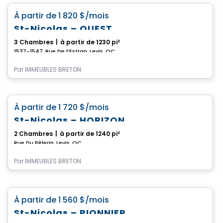
favorite_border
À partir de
1 820 $
/mois
St-Nicolas – OUEST
3 Chambres
|
à partir de 1230 pi²
1537-1547, Rue De l’Estran, Levis, QC
Par
IMMEUBLES BRETON
Condo/Appartement
favorite_border
À partir de
1 720 $
/mois
St-Nicolas – HORIZON
2 Chambres
|
à partir de 1240 pi²
Rue Du Pèlerin, Levis, QC
Par
IMMEUBLES BRETON
Condo/Appartement
favorite_border
À partir de
1 560 $
/mois
St-Nicolas – PIONNIER