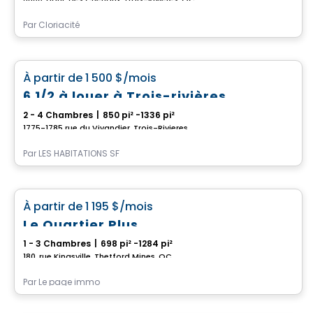
Par
Cloriacité
Condo/Appartement
favorite_border
À partir de
1 500 $
/mois
6 1/2 à louer à Trois-rivières
2 - 4 Chambres
|
850 pi² -1336 pi²
1775-1785 rue du Vivandier, Trois-Rivieres, QC
Par
LES HABITATIONS SF
Condo/Appartement
favorite_border
À partir de
1 195 $
/mois
Le Quartier Plus
1 - 3 Chambres
|
698 pi² -1284 pi²
180, rue Kingsville, Thetford Mines, QC
Par
Le page immo
Condo/Appartement