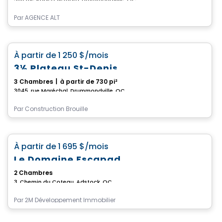
Par
AGENCE ALT
Condo/Appartement
favorite_border
À partir de
1 250 $
/mois
3½ Plateau St-Denis
3 Chambres
|
à partir de 730 pi²
3045, rue Maréchal, Drummondville, QC
Par
Construction Brouille
Condo/Appartement
favorite_border
À partir de
1 695 $
/mois
Le Domaine Escapad
2 Chambres
3, Chemin du Coteau, Adstock, QC
Par
2M Développement Immobilier
Condo/Appartement