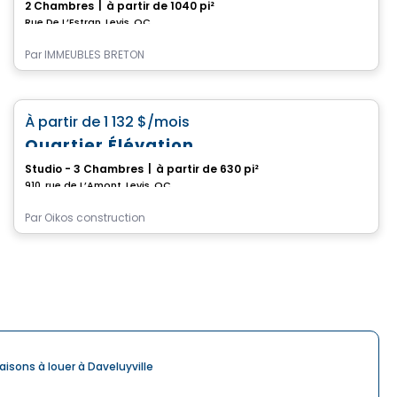
2 Chambres
|
à partir de 1040 pi²
Rue De L’Estran, Levis, QC
Par
IMMEUBLES BRETON
Condo/Appartement
favorite_border
À partir de
1 132 $
/mois
Quartier Élévation
Studio - 3 Chambres
|
à partir de 630 pi²
910, rue de L’Amont, Levis, QC
Par
Oikos construction
aisons à louer à Daveluyville