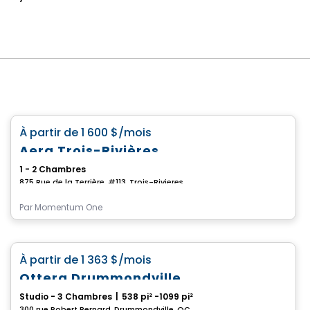
Condo/Appartement
favorite_border
À partir de
1 600 $
/mois
Aera Trois-Rivières
1 - 2 Chambres
875 Rue de la Terrière, #113, Trois-Rivieres, QC
Par
Momentum One
Condo/Appartement
favorite_border
À partir de
1 363 $
/mois
Ottera Drummondville
Studio - 3 Chambres
|
538 pi² -1099 pi²
300 rue Robert Bernard, Drummondville, QC