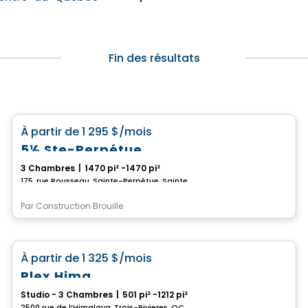
Fin des résultats
Condo/Appartement
favorite_border
À partir de
1 295 $
/mois
5½ Ste-Perpétue
3 Chambres
|
1470 pi² -1470 pi²
175, rue Rousseau, Sainte-Perpétue, Sainte-Perpetue, QC
Par
Construction Brouille
Condo/Appartement
favorite_border
À partir de
1 325 $
/mois
Plex Hima
Studio - 3 Chambres
|
501 pi² -1212 pi²
2500 rue de l’Himalaya, Trois-Rivieres, QC