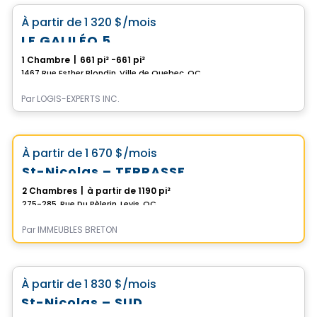
favorite_border
À partir de
1 320 $
/mois
LE GALILÉO 5
1 Chambre
|
661 pi² -661 pi²
1467 Rue Esther Blondin, Ville de Quebec, QC
Par
LOGIS-EXPERTS INC.
Condo/Appartement
Choix de Vistoo
favorite_border
À partir de
1 670 $
/mois
St-Nicolas – TERRASSE
2 Chambres
|
à partir de 1190 pi²
275-285, Rue Du Pèlerin, Levis, QC
Par
IMMEUBLES BRETON
Condo/Appartement
favorite_border
À partir de
1 830 $
/mois
St-Nicolas – SUD