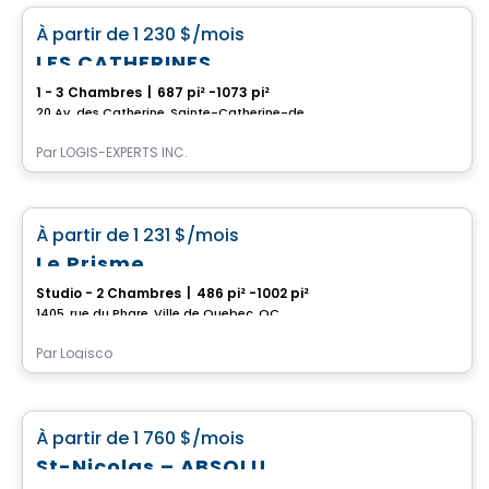
favorite_border
À partir de
1 230 $
/mois
LES CATHERINES
1 - 3 Chambres
|
687 pi² -1073 pi²
20 Av. des Catherine, Sainte-Catherine-de-la-Jacques-Cartier, QC
Par
LOGIS-EXPERTS INC.
Condo/Appartement
favorite_border
À partir de
1 231 $
/mois
Le Prisme
Studio - 2 Chambres
|
486 pi² -1002 pi²
1405, rue du Phare, Ville de Quebec, QC
Par
Logisco
Condo/Appartement
favorite_border
À partir de
1 760 $
/mois
St-Nicolas – ABSOLU