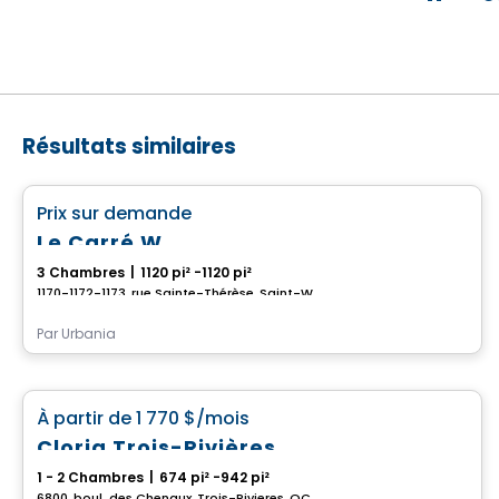
Résultats similaires
Condo/Appartement
favorite_border
Prix sur demande
Le Carré W
3 Chambres
|
1120 pi² -1120 pi²
1170-1172-1173, rue Sainte-Thérèse, Saint-Wenceslas, QC
Par
Urbania
Condo/Appartement
favorite_border
À partir de
1 770 $
/mois
Cloria Trois-Rivières
1 - 2 Chambres
|
674 pi² -942 pi²
6800, boul. des Chenaux, Trois-Rivieres, QC