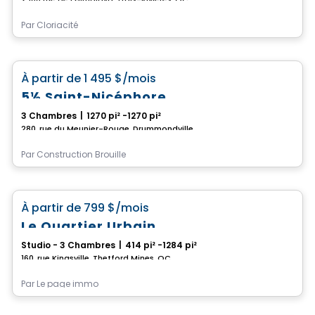
Par
Cloriacité
Condo/Appartement
favorite_border
À partir de
1 495 $
/mois
5½ Saint-Nicéphore
3 Chambres
|
1270 pi² -1270 pi²
280, rue du Meunier-Rouge, Drummondville, QC
Par
Construction Brouille
Condo/Appartement
favorite_border
À partir de
799 $
/mois
Le Quartier Urbain
Studio - 3 Chambres
|
414 pi² -1284 pi²
160, rue Kingsville, Thetford Mines, QC
Par
Le page immo
Condo/Appartement