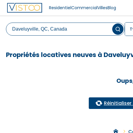
Residentiel
Commercial
Villes
Blog
T
Propriétés locatives neuves à Daveluyv
Oups,
Réinitialiser 
C