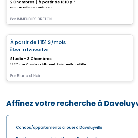
2 Chambres
|
à partir de 1310 pi²
Rue Du Pèlerin, Levis, QC
Par
IMMEUBLES BRETON
Maison
favorite_border
À partir de
1 151 $
/mois
Îlot Victoria
Studio - 3 Chambres
1227, rue Charles-Albanel, Sainte-Foy–Sillery–Cap-Rouge, Ville de Quebec, QC
Par
Blanc et Noir
Affinez votre recherche à Daveluyv
Condos/appartements à louer à Daveluyville