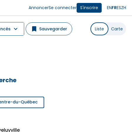
Annoncer
Se connecter
S'inscrire
EN
FR
ES
ZH
ancés
Sauvegarder
Liste
Carte
herche
 Centre-du-Québec
eluyville