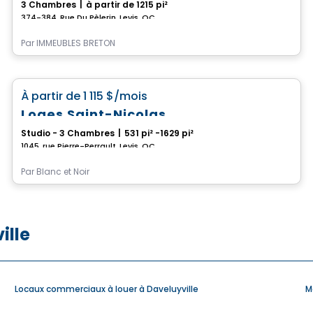
3 Chambres
|
à partir de 1215 pi²
374-384, Rue Du Pèlerin, Levis, QC
Par
IMMEUBLES BRETON
Condo/Appartement
favorite_border
À partir de
1 115 $
/mois
Loges Saint-Nicolas
Studio - 3 Chambres
|
531 pi² -1629 pi²
1045, rue Pierre-Perrault, Levis, QC
Par
Blanc et Noir
ille
Locaux commerciaux à louer à Daveluyville
M