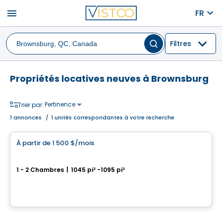
menu
FR
Filtres
Propriétés locatives neuves à Brownsburg
Pertinence
Trier par:
1
annonces
/
1 unités correspondantes à votre recherche
Condo/Appartement
À partir de
1 500 $
/mois
favorite_border
100% Loué
4 1/2 neuf à louer à Brownsburg-Chatham
1 - 2 Chambres
|
1045 pi² -1095 pi²
501 George-Brown, Brownsburg-Chatham, Brownsburg, QC
Par
LES HABITATIONS SF