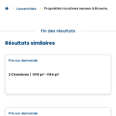
Propriétés locatives neuves à Brownsburg
Laurentides
Fin des résultats
Résultats similaires
Condo/Appartement
Prix sur demande
favorite_border
Projet Lachute
2 Chambres
|
1019 pi² -1154 pi²
400, Avenue Barron, Lachute, QC
Par
Groupe Firma
Condo/Appartement
Prix sur demande
favorite_border