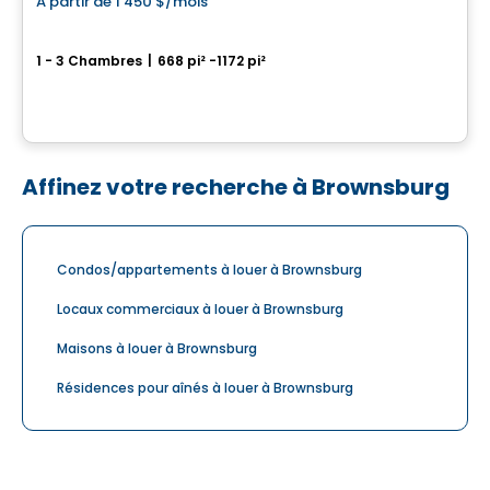
À partir de
1 450 $
/mois
favorite_border
Tours de la Gare
1 - 3 Chambres
|
668 pi² -1172 pi²
18651 Rue Charles, Mirabel, QC
Par
GESTION SIMON PROULX
Affinez votre recherche à Brownsburg
Condos/appartements à louer à Brownsburg
Locaux commerciaux à louer à Brownsburg
Maisons à louer à Brownsburg
Résidences pour aînés à louer à Brownsburg