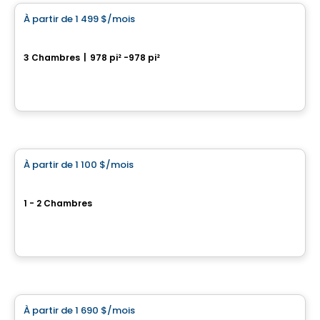
À partir de
1 499 $
/mois
favorite_border
LE MILÉO
3 Chambres
|
978 pi² -978 pi²
580 Rue Godbout E, Ville de Quebec, QC
Par
LOGIS-EXPERTS INC.
Condo/Appartement
À partir de
1 100 $
/mois
favorite_border
Le Dézie
1 - 2 Chambres
5730 rue Saint-Louis, Levis, QC
Par
ESPACES LOKALIA
Condo/Appartement
À partir de
1 690 $
/mois
favorite_border