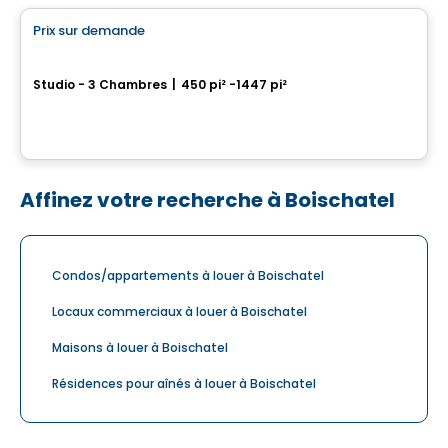
Prix sur demande
favorite_border
Le Gecko
Studio - 3 Chambres
|
450 pi² -1447 pi²
175 St-Vallier Est, Ville de Quebec, QC
Par
GESTIPRO GESTION IMMOBILIÈRE
Affinez votre recherche à Boischatel
Condos/appartements à louer à Boischatel
Locaux commerciaux à louer à Boischatel
Maisons à louer à Boischatel
Résidences pour aînés à louer à Boischatel