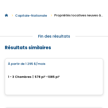
Propriétés locatives neuves à Boischatel
Capitale-Nationale
Fin des résultats
Résultats similaires
Condo/Appartement
À partir de
1 295 $
/mois
favorite_border
Le Maxim – Phase 2
1 - 3 Chambres
|
578 pi² -1085 pi²
3970, boulevard Sainte-Anne, Beauport, Ville de Quebec, QC
Par
Blanc & Noir Immobilier
Condo/Appartement