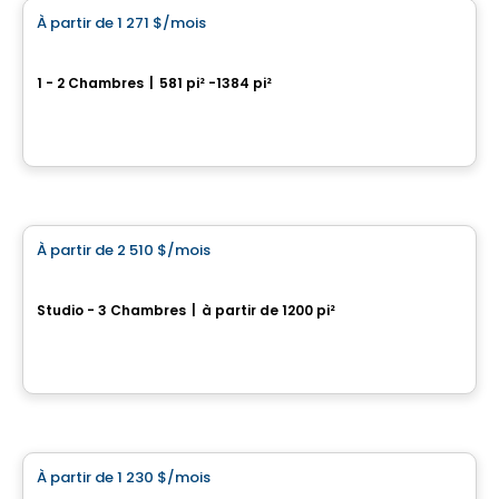
À partir de
1 271 $
/mois
favorite_border
Le Divin
1 - 2 Chambres
|
581 pi² -1384 pi²
37, avenue des Cascades, Beauport, Ville de Quebec, QC
Par
DMA
Appartement
À partir de
2 510 $
/mois
favorite_border
RÉSIDENCE LE FLORILÈGE
Studio - 3 Chambres
|
à partir de 1200 pi²
2556, rue Lionel-Audet, Ville de Quebec, QC
Par
EMD BATIMO
Appartement
À partir de
1 230 $
/mois
favorite_border