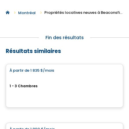
Propriétés locatives neuves à Beaconsfield
Montréal
Fin des résultats
Résultats similaires
Condo/Appartement
À partir de
1 835 $
/mois
favorite_border
Promotions exclusives
Hemisphere Pointe-Claire
1 - 3 Chambres
275 Boulevard Hymus, Pointe-Claire, QC
Par
KODEM
Condo/Appartement