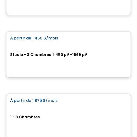
Par
Brasswater
Condo/Appartement
À partir de
1 450 $
/mois
favorite_border
Westwalk DDO
Studio - 3 Chambres
|
450 pi² -1569 pi²
3100, boulevard des Sources, Dollard-des-Ormeaux, QC
Par
Scalia
Condo/Appartement
À partir de
1 875 $
/mois
favorite_border
Agatha – Square d'Orval.
1 - 3 Chambres
860, avenue Carson, Dorval, QC