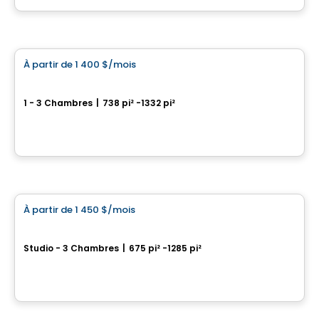
Par
PLAN A
Condo/Appartement
À partir de
1 400 $
/mois
favorite_border
Condos CARA
1 - 3 Chambres
|
738 pi² -1332 pi²
1400, rue Émile-Bouchard, Vaudreuil-Dorion, QC
Par
PLAN A
Condo/Appartement
À partir de
1 450 $
/mois
favorite_border
Collection Monarc
Studio - 3 Chambres
|
675 pi² -1285 pi²
11201 Boulevard Cavendish, Saint-Laurent, Montreal, QC
Par
TRANTOR REALTY