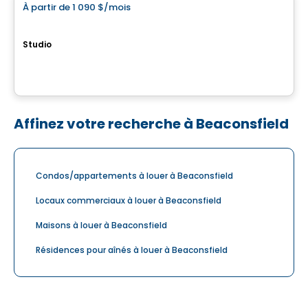
À partir de
1 090 $
/mois
favorite_border
Équinoxe Bois-Franc
Studio
5375, boulevard Henri Bourassa Ouest, Montreal, QC
Par
Equinoxe
Affinez votre recherche à Beaconsfield
Condos/appartements à louer à Beaconsfield
Locaux commerciaux à louer à Beaconsfield
Maisons à louer à Beaconsfield
Résidences pour aînés à louer à Beaconsfield