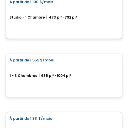
À partir de
1 130 $
/mois
favorite_border
Oxia
Studio - 1 Chambre
|
473 pi² -792 pi²
1104, chemin d’Oka, Deux-Montagnes, QC
Par
Habitations PHG
Condo/Appartement
À partir de
1 555 $
/mois
favorite_border
**PROMOTION**
Verdora
1 - 3 Chambres
|
635 pi² -1004 pi²
220 boulevard Harwood, Vaudreuil-Dorion, QC
Par
Dev meta
Condo/Appartement
À partir de
1 811 $
/mois
favorite_border
The View