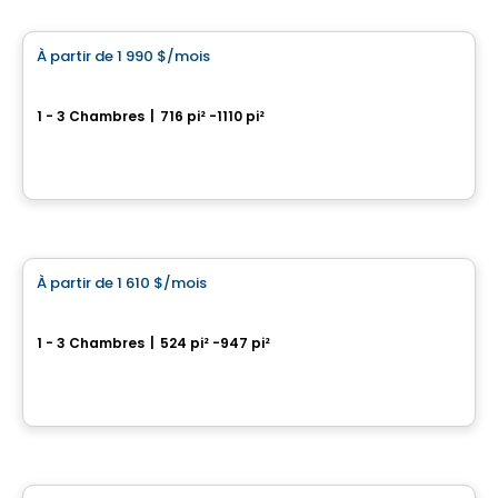
Condo/Appartement
À partir de
1 990 $
/mois
favorite_border
Le Must – Condos Locatifs
1 - 3 Chambres
|
716 pi² -1110 pi²
Rue William-MacDonald, Lachine, Montreal, QC
Par
GROUPE PENTIAN
Condo/Appartement
À partir de
1 610 $
/mois
favorite_border
Jardin Sauriol
1 - 3 Chambres
|
524 pi² -947 pi²
4090 boulevard Sainte-Rose, Laval, QC
Par
Nordev immobilier
Condo/Appartement