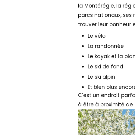
la Montérégie
, la ré
parcs nationaux, ses r
trouver leur bonheur 
Le vélo
La randonnée
Le kayak et la pl
Le ski de fond
Le ski alpin
Et bien plus enco
C’est un endroit parf
à être à proximité de 