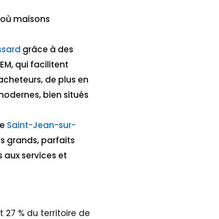
é où maisons
ssard
grâce à des
M, qui facilitent
acheteurs, de plus en
modernes, bien situés
me
Saint-Jean-sur-
s grands, parfaits
s aux services et
et 27 % du
territoire de