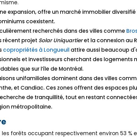
namisme.
ine expansion, offre un marché immobilier diversifi
ominiums coexistent.
iculièrement recherchés dans des villes comme
Bro
 récent projet
Solar Uniquartier
et la connexion au RE
es
copropriétés à Longueuil
attire aussi beaucoup d'
sionnels et investisseurs cherchant des logements 
rdables que sur l’île de Montréal.
maisons unifamiliales dominent dans des villes com
inthe, et Candiac. Ces zones offrent des espaces plu
 recherche de tranquillité, tout en restant connectée
ion métropolitaine.
re
et les forêts occupant respectivement environ 53 % 