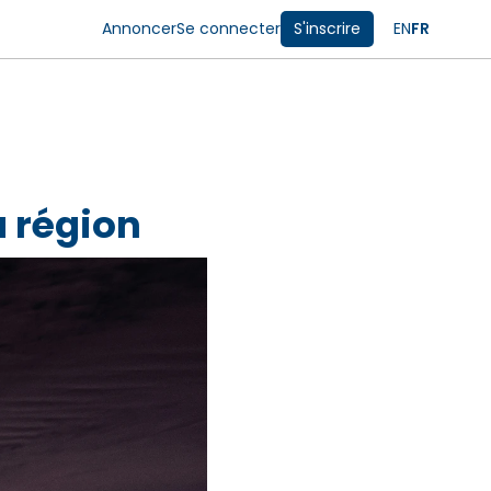
Annoncer
Se connecter
S'inscrire
EN
FR
a région