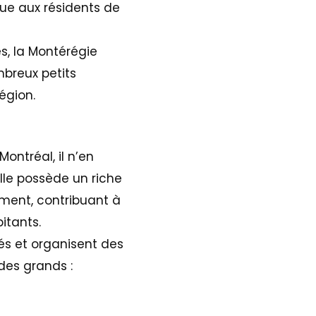
ue aux résidents de
es, la Montérégie
mbreux petits
région.
ontréal, il n’en
lle possède un riche
ement, contribuant à
itants.
tés et organisent des
des grands :