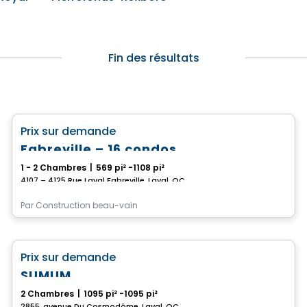
Fin des résultats
Condo
favorite_border
Prix sur demande
Fabreville – 16 condos
1 - 2 Chambres
|
569 pi² -1108 pi²
4107 – 4125 Rue Laval Fabreville, Laval, QC
Par
Construction beau-vain
Condo
favorite_border
Prix sur demande
SUMUM
2 Chambres
|
1095 pi² -1095 pi²
2855, avenue Du Cosmodôme, Laval, QC