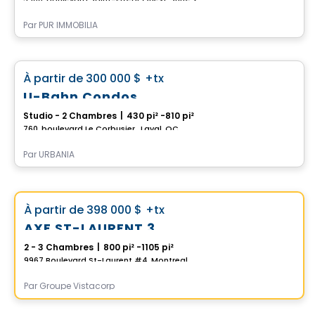
Par
PUR IMMOBILIA
Condo
favorite_border
À partir de
300 000 $
+tx
*PROMOTION*
U-Bahn Condos
Studio - 2 Chambres
|
430 pi² -810 pi²
760, boulevard Le Corbusier , Laval, QC
Par
URBANIA
Condo
Choix de Vistoo
favorite_border
À partir de
398 000 $
+tx
AXE ST-LAURENT 3
2 - 3 Chambres
|
800 pi² -1105 pi²
9967 Boulevard St-Laurent #4, Montreal, QC
Par
Groupe Vistacorp
Condo