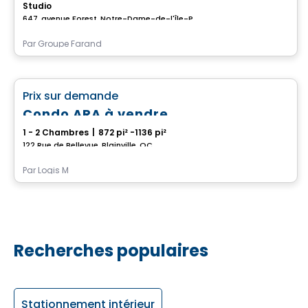
Studio
647, avenue Forest, Notre-Dame-de-l'Île-Perrot, QC
Par
Groupe Farand
Condo
favorite_border
Prix sur demande
Condo ARA à vendre
1 - 2 Chambres
|
872 pi² -1136 pi²
122 Rue de Bellevue, Blainville, QC
Par
Logis M
Recherches populaires
Stationnement intérieur