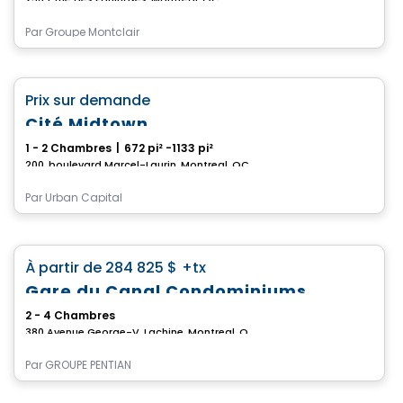
Par
Groupe Montclair
Condo
favorite_border
Prix sur demande
Cité Midtown
1 - 2 Chambres
|
672 pi² -1133 pi²
200, boulevard Marcel-Laurin, Montreal, QC
Par
Urban Capital
Condo
favorite_border
À partir de
284 825 $
+tx
Gare du Canal Condominiums
2 - 4 Chambres
380 Avenue George-V, Lachine, Montreal, QC
Par
GROUPE PENTIAN
Condo