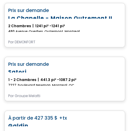
favorite_border
Prix sur demande
100% Vendu
La Chapelle - Maison Outremont II
2 Chambres
|
1241 pi² -1241 pi²
480 Avenue Querbes, Outremont, Montreal, QC
Par
DEMONFORT
Condo
favorite_border
Prix sur demande
Satori
1 - 2 Chambres
|
441.3 pi² -1087.2 pi²
7227, boulevard Newman, Montreal, QC
Par
Groupe Melatti
Condo
favorite_border
À partir de
427 335 $
+tx
Galdin