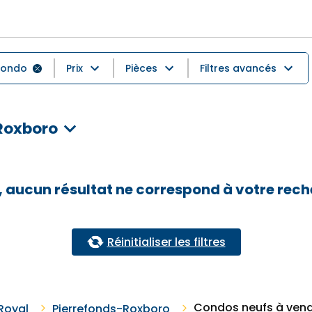
ondo
Prix
Pièces
Filtres avancés
Roxboro
 aucun résultat ne correspond à votre rec
Réinitialiser les filtres
Condos neufs à vend
Royal
Pierrefonds-Roxboro