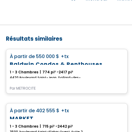
Résultats similaires
Condo
favorite_border
À partir de
550 000 $
+tx
Baldwin Condos & Penthouses
1 - 3 Chambres
|
774 pi² -2417 pi²
4420 Boulevard Saint-Jean, Dollard-des-Ormeaux, QC
Par
MÉTROCITÉ
Condo
favorite_border
À partir de
402 555 $
+tx
*Promotion en cours
MARKET
1 - 3 Chambres
|
715 pi² -2442 pi²
3500, boulevard Saint-Elzéar Ouest, Suite 204, Chomedey, Laval, QC