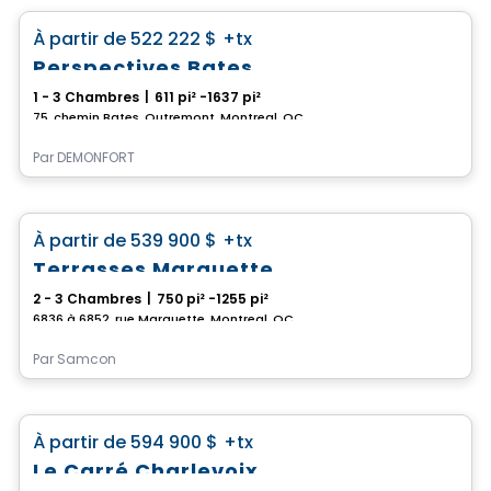
favorite_border
À partir de
522 222 $
+tx
Perspectives Bates
1 - 3 Chambres
|
611 pi² -1637 pi²
75, chemin Bates, Outremont, Montreal, QC
Par
DEMONFORT
Condo
favorite_border
À partir de
539 900 $
+tx
Terrasses Marquette
2 - 3 Chambres
|
750 pi² -1255 pi²
6836 à 6852, rue Marquette, Montreal, QC
Par
Samcon
Condo
favorite_border
À partir de
594 900 $
+tx
Le Carré Charlevoix