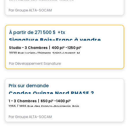
Par
Groupe ALTA-SOCAM
Condo
Choix de Vistoo
favorite_border
À partir de
271 500 $
+tx
Signature Bois-Franc à vendre
Studio - 3 Chambres
|
400 pi² -1250 pi²
2030 Rue Lucien-Thimens, Saint-Laurent, Montreal, QC
Par
Développement Signature
Condo
favorite_border
Prix sur demande
Condos Quinze Nord PHASE 2
1 - 3 Chambres
|
650 pi² -1400 pi²
1255 / 1655 Rue des Francs-Bourgeois, Boisbriand, QC
Par
Groupe ALTA-SOCAM
Condo