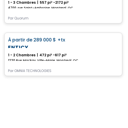
1 - 3 Chambres
|
557 pi² -2172 pi²
4700, rue Saint-Ambroise, Montreal, QC
Par
Quorum
Condo
favorite_border
À partir de
289 000 $
+tx
ENTICY
1 - 2 Chambres
|
472 pi² -617 pi²
1230 Rue Mackay, Ville-Marie, Montreal, QC
Par
OMNIA TECHNOLOGIES