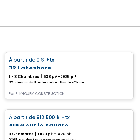
Condo
favorite_border
À partir de
0 $
+tx
32 Lakeshore
1 - 3 Chambres
|
638 pi² -2925 pi²
32, chemin du Bord-du-Lac, Pointe-Claire, QC
Par
E. KHOURY CONSTRUCTION
Condo
favorite_border
À partir de
812 500 $
+tx
Aura sur le Square
3 Chambres
|
1420 pi² -1420 pi²
2365, rue des Équinoxes, Montreal, QC