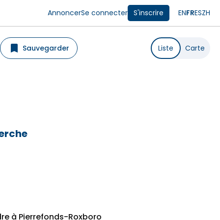
Annoncer
Se connecter
S'inscrire
EN
FR
ES
ZH
Sauvegarder
Liste
Carte
herche
re à Pierrefonds-Roxboro