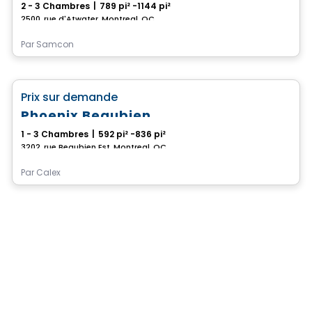
2 - 3 Chambres
|
789 pi² -1144 pi²
2500, rue d'Atwater, Montreal, QC
Par
Samcon
Condo
favorite_border
Prix sur demande
Phoenix Beaubien
1 - 3 Chambres
|
592 pi² -836 pi²
3202, rue Beaubien Est, Montreal, QC
Par
Calex