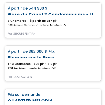
favorite_border
À partir de
544 900 $
Gare du Canal 2 Condominiums - Unité 103
3 Chambres
|
à partir de 987 pi²
300 Avenue George-V, Lachine, Montreal, QC
Par
GROUPE PENTIAN
Condo
favorite_border
À partir de
362 000 $
+tx
Fleming sur le Parc
1 - 3 Chambres
|
608 pi² -1519 pi²
2151 Rue Léger, Lasalle, Montreal, QC
Par
IDEA FACTORY
Condo
favorite_border
Prix sur demande
QUARTIER MELODIA