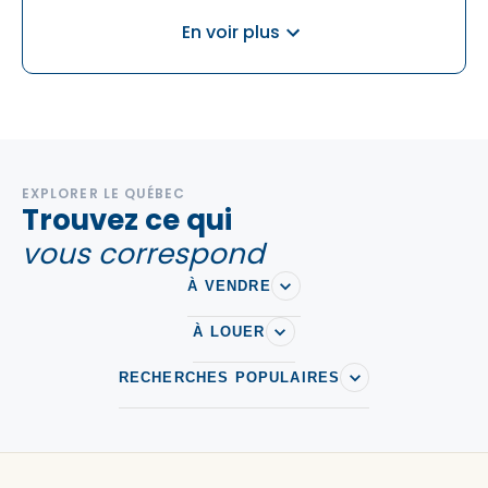
En voir plus
Immeubles commerciaux à vendre à Shawinigan
Immeubles commerciaux à vendre à Trois-Rives
Immeubles commerciaux à vendre à Trois-Rivieres
EXPLORER LE QUÉBEC
Trouvez ce qui
vous correspond
À VENDRE
À LOUER
RECHERCHES POPULAIRES