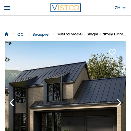
menu
ZH
Mistra Model - Single-Family Homes
QC
Beaupre
favorite_border