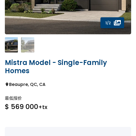
1
/2
Mistra Model - Single-Family
Homes
Beaupre, QC, CA
最低报价
$ 569 000
+tx