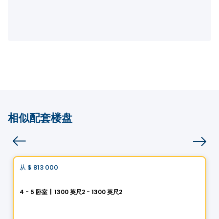
相似配套楼盘
房子
Vistoo的选择
从
$ 813 000
favorite_border
圣吕克 · 赫利俄斯城
4 - 5 卧室
|
1300 英尺2 - 1300 英尺2
5 Rue des Trembles, Saint-Luc, Saint-Jean-sur-Richelieu, QC