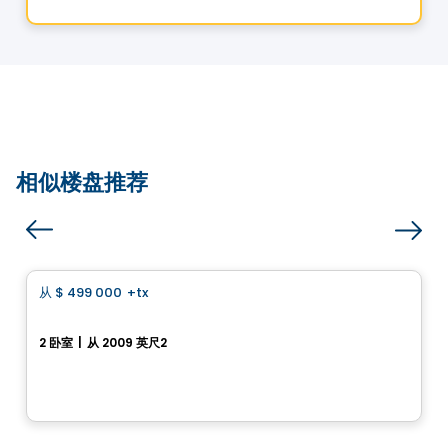
由
Gestion Five Star
相似楼盘推荐
房子
从
$ 499 000
+tx
favorite_border
Para Model - Semi-Detached
2 卧室
|
从 2009 英尺2
Beaupré, Beaupre, QC
由
OIKOS CONSTRUCTION