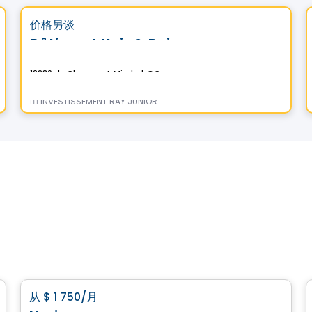
favorite_border
价格另谈
Bâtiment Noir & Bois
12280 de Chaumont, Mirabel, QC
由
INVESTISSEMENT RAY JUNIOR
公寓
favorite_border
从
$ 1 750
/月