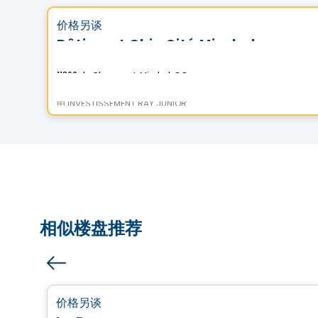
favorite_border
价格另谈
Bâtiment Chic Cité Mirabel
11860 de Chaumont, Mirabel, QC
由
INVESTISSEMENT RAY JUNIOR
相似楼盘推荐
公寓
favorite_border
价格另谈