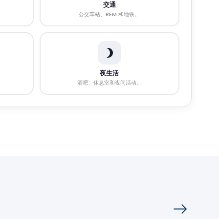
交通
公交车站、REM 和地铁。
夜生活
酒吧、休息室和夜间活动。
商业地产
Vistoo的选择
Vis