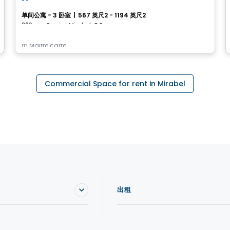
Noria
单间公寓 - 3 卧室
|
567 英尺2 - 1194 英尺2
306, rue Crevier, Mirabel, QC
由
Maitre carre
Commercial Space for rent in Mirabel
出租