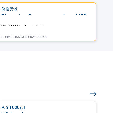
favorite_border
价格另谈
价格
Place des Gouverneurs Local 103
Co
103 – 17 990, boulevard des Gouverneurs, Mirabel, Mirabel, QC
由
INVESTISSEMENT RAY JUNIOR
由
IN
公寓
favorite_border
从
$ 1 525
/月
价格