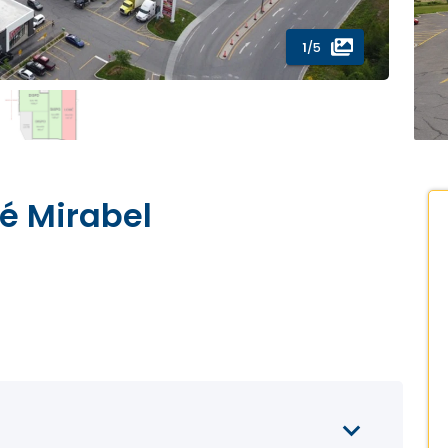
1
/5
té Mirabel