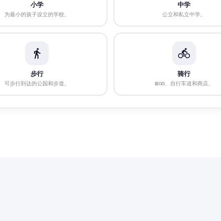
小学
中学
为最小的孩子设立的学校。
公立和私立中学。
步行
骑行
可步行到达的公园和步道。
BIXI、自行车道和商店。
商业地产
Vistoo的选择