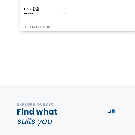
Le Pur
1 - 2 卧室
17955, rue Victor, Mirabel, QC
由
Équipe Leduc
EXPLORE QUEBEC
Find what
出售
suits you