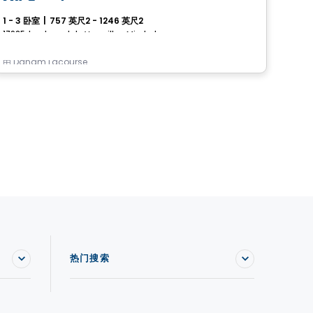
M3 Condos
Im
1 - 3 卧室
|
757 英尺2 - 1246 英尺2
1 - 
17925, boulevard de Versailles, Mirabel, QC
由
Danam Lacourse
由
Lo
热门搜索