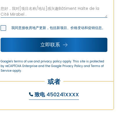
我同意接收房地产更新，包括新项目、价格变动和促销信息。
立即联系
Google's terms of use and privacy policy apply. This site is protected
by reCAPTCHA Enterprise and the Google
Privacy Policy
and
Terms of
Service
apply.
或者
致电
450241XXXX