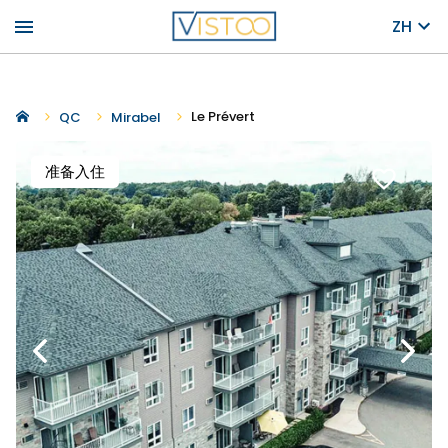
menu
ZH
Le Prévert
QC
Mirabel
准备入住
favorite_border