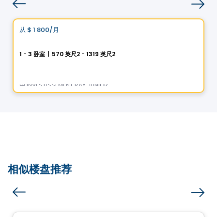
公寓
Vistoo的选择
从
$ 1 800
/月
favorite_border
7 SENS Condos Locatifs
1 - 3 卧室
|
570 英尺2 - 1319 英尺2
11500 Rue de Chambord, Mirabel, QC
由
INVESTISSEMENT RAY JUNIOR
相似楼盘推荐
公寓