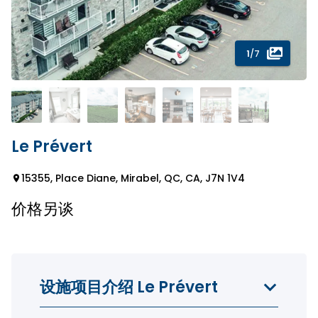
1
/7
Le Prévert
15355, Place Diane, Mirabel, QC, CA, J7N 1V4
价格另谈
设施项目介绍 Le Prévert