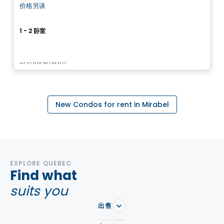
价格另谈
favorite_border
Le Pur
1 - 2 卧室
17955, rue Victor, Mirabel, QC
由
Équipe Leduc
New Condos for rent in Mirabel
EXPLORE QUEBEC
Find what
suits you
出售