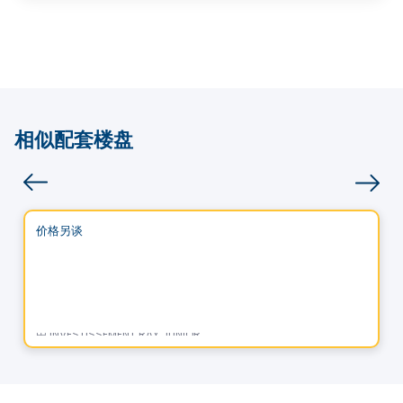
相似配套楼盘
商业地产
Vistoo的选择
价格另谈
favorite_border
Bâtiment Chic Cité Mirabel
11860 de Chaumont, Mirabel, QC
由
INVESTISSEMENT RAY JUNIOR