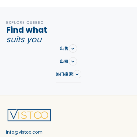
EXPLORE QUEBEC
Find what
suits you
出售
出租
热门搜索
info@vistoo.com