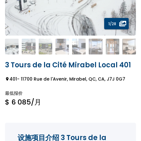
1
/28
3 Tours de la Cité Mirabel Local 401
401- 11700 Rue de l'Avenir, Mirabel, QC, CA, J7J 0G7
最低报价
$ 6 085
/月
设施项目介绍 3 Tours de la