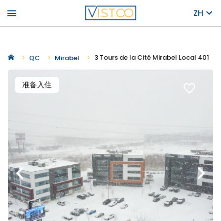
menu
ZH
3 Tours de la Cité Mirabel Local 401
QC
Mirabel
准备入住
favorite_border