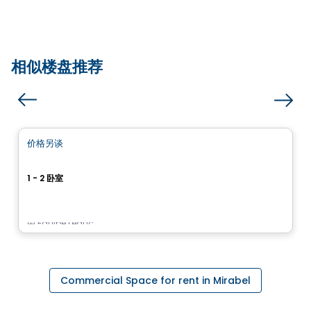
相似楼盘推荐
公寓
价格另谈
favorite_border
Le Pur
1 - 2 卧室
17955, rue Victor, Mirabel, QC
由
Équipe Leduc
Commercial Space for rent in Mirabel