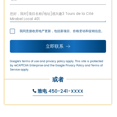
我同意接收房地产更新，包括新项目、价格变动和促销信息。
立即联系
Google's terms of use and privacy policy apply. This site is protected
by reCAPTCHA Enterprise and the Google
Privacy Policy
and
Terms of
Service
apply.
或者
致电
450-241-XXXX