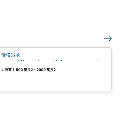
房子
favorite_border
价格另谈
从
$
Magnifique jumelé à Drummondville
245
4 卧室
|
500 英尺2 - 2000 英尺2
2 卧
Drummondville, QC
由
Pr