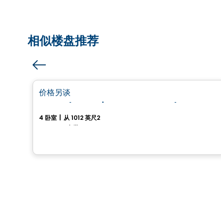
相似楼盘推荐
房子
favorite_border
价格另谈
Superbe maison neuve - Plateau St-Denis
4 卧室
|
从 1012 英尺2
Drummondville, QC