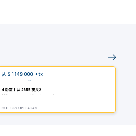
房子
Vistoo的选择
Vis
favorite_border
从
$ 1 149 000
+tx
从
$
La Scandinave
Le
4 卧室
|
从 2655 英尺2
3 卧
399 Rue des Fortifications, Saint-Jean-sur-Richelieu, QC
由
LE GROUPE PADAM
由
LE