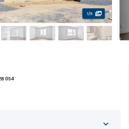
1
/9
2B 0S4