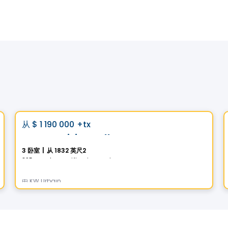
房子
Vistoo的选择
favorite_border
从
$ 1 190 000
+tx
La Transitionnelle
3 卧室
|
从 1832 英尺2
395, Rue des Fortifications, Saint-Jean-sur-Richelieu, QC
由
KW Urbain