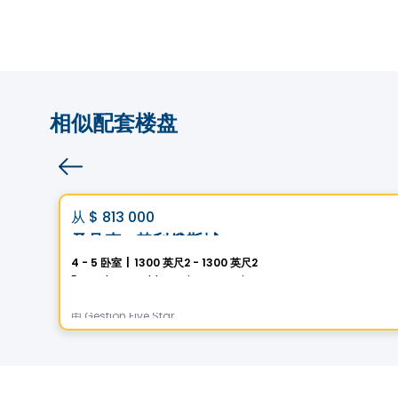
相似配套楼盘
房子
Vistoo的选择
favorite_border
从
$ 813 000
圣吕克 · 赫利俄斯城
4 - 5 卧室
|
1300 英尺2 - 1300 英尺2
5 Rue des Trembles, Saint-Luc, Saint-Jean-sur-Richelieu, QC
由
Gestion Five Star