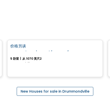
房子
favorite_border
价格另谈
Superbes jumelés neufs
5 卧室
|
从 1070 英尺2
Drummondville, QC
New Houses for sale in Drummondville