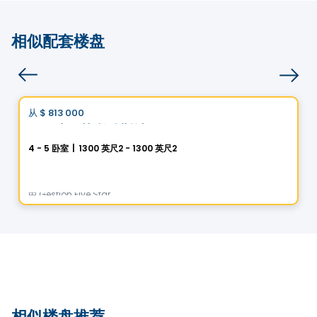
相似配套楼盘
房子
Vistoo的选择
从
$ 813 000
favorite_border
圣吕克 · 赫利俄斯城
4 - 5 卧室
|
1300 英尺2 - 1300 英尺2
5 Rue des Trembles, Saint-Luc, Saint-Jean-sur-Richelieu, QC
由
Gestion Five Star
相似楼盘推荐