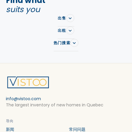
Find what
suits you
出售
出租
热门搜索
info@vistoo.com
The largest inventory of new homes in Quebec
导向
新闻
常问问题