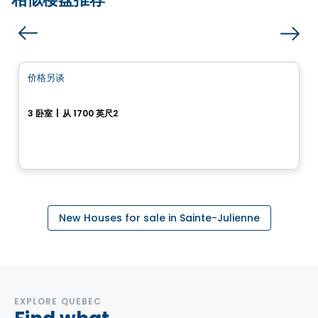
房子
价格另谈
favorite_border
Maison 2 étages
3 卧室
|
从 1700 英尺2
Sainte-Julienne, QC
New Houses for sale in Sainte-Julienne
EXPLORE QUEBEC