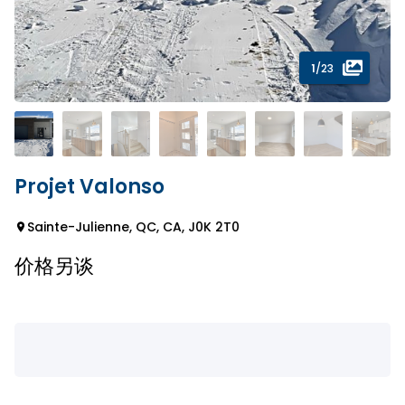
1
/23
Projet Valonso
Sainte-Julienne, QC, CA, J0K 2T0
价格另谈