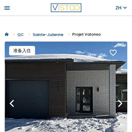
menu
ZH
Projet Valonso
QC
Sainte-Julienne
准备入住
favorite_border