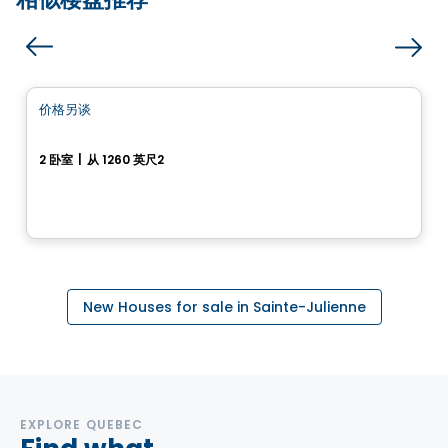
房子
价格另谈
favorite_border
Projet Valonso
2 卧室
|
从 1260 英尺2
Sainte-Julienne, QC
New Houses for sale in Sainte-Julienne
EXPLORE QUEBEC