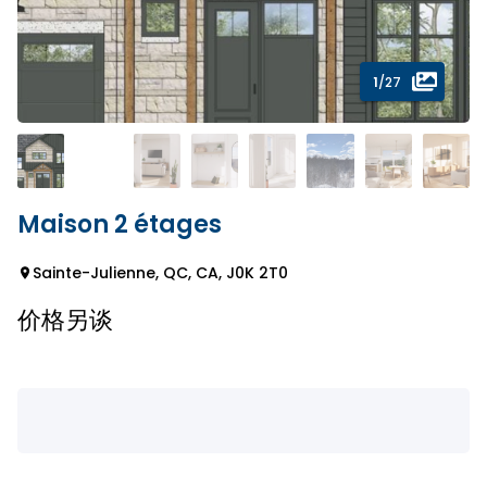
1
/27
Maison 2 étages
Sainte-Julienne, QC, CA, J0K 2T0
价格另谈