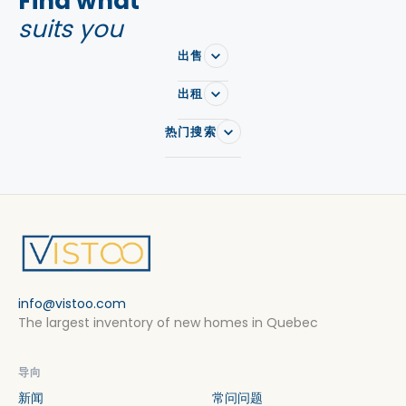
Find what
suits you
出售
出租
热门搜索
info@vistoo.com
The largest inventory of new homes in Quebec
导向
新闻
常问问题