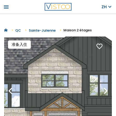
menu
ZH
Maison 2 étages
QC
Sainte-Julienne
准备入住
favorite_border