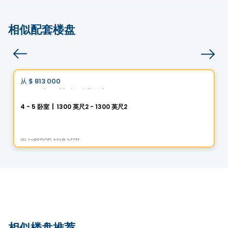
相似配套楼盘
房子
Vistoo的选择
从
$ 813 000
favorite_border
圣吕克 · 赫利俄斯城
4 - 5 卧室
|
1300 英尺2 - 1300 英尺2
5 Rue des Trembles, Saint-Luc, Saint-Jean-sur-Richelieu, QC
由
Gestion Five Star
相似楼盘推荐