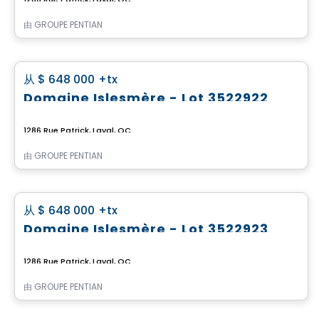
由
GROUPE PENTIAN
土地
favorite_border
从
$ 648 000
+tx
Domaine Islesmère - Lot 3522922
1286 Rue Patrick, Laval, QC
由
GROUPE PENTIAN
土地
favorite_border
从
$ 648 000
+tx
Domaine Islesmère - Lot 3522923
1286 Rue Patrick, Laval, QC
由
GROUPE PENTIAN
土地