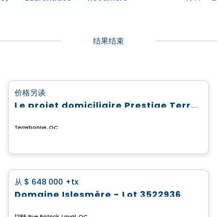
结果结束
土地
favorite_border
价格另谈
Le projet domiciliaire Prestige Terrebonne
Terrebonne, QC
土地
favorite_border
从
$ 648 000
+tx
Domaine Islesmère - Lot 3522936
1286 Rue Patrick, Laval, QC