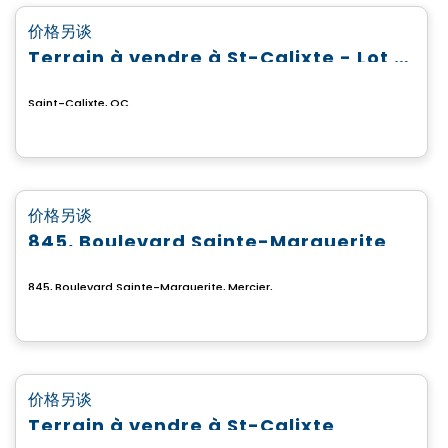
favorite_border
价格另谈
Terrain à vendre à St-Calixte - Lot #4 869 583
Saint-Calixte, QC
土地
favorite_border
价格另谈
845, Boulevard Sainte-Marguerite
845, Boulevard Sainte-Marguerite, Mercier, QC
土地
favorite_border
价格另谈
Terrain à vendre à St-Calixte