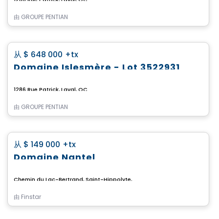
由
GROUPE PENTIAN
土地
favorite_border
从
$ 648 000
+tx
Domaine Islesmère - Lot 3522931
1286 Rue Patrick, Laval, QC
由
GROUPE PENTIAN
土地
favorite_border
从
$ 149 000
+tx
Domaine Nantel
Chemin du Lac-Bertrand, Saint-Hippolyte, QC
由
Finstar
土地