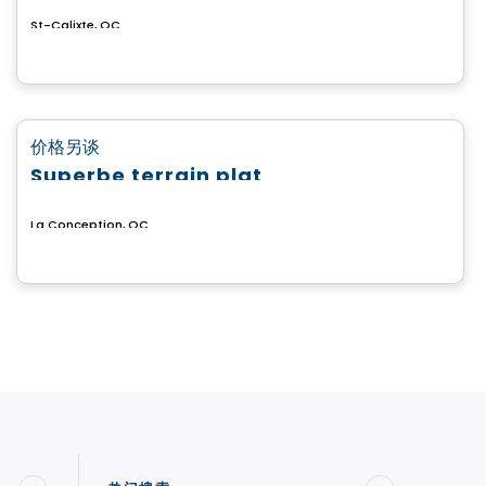
St-Calixte, QC
土地
favorite_border
价格另谈
Superbe terrain plat
La Conception, QC