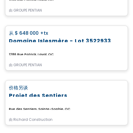
由
GROUPE PENTIAN
土地
favorite_border
从
$ 648 000
+tx
Domaine Islesmère - Lot 3522933
1286 Rue Patrick, Laval, QC
由
GROUPE PENTIAN
土地
favorite_border
价格另谈
Projet des Sentiers
Rue des Sentiers, Sainte-Sophie, QC
由
Richard Construction
土地