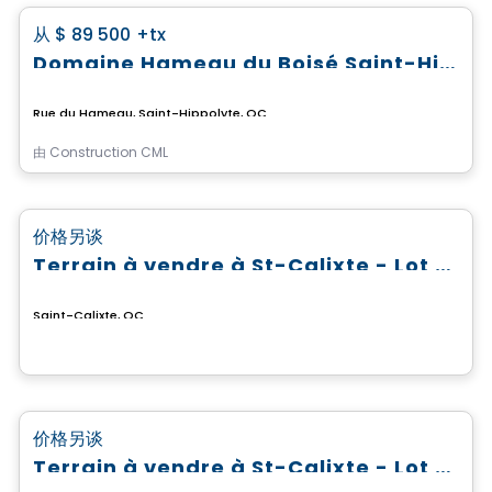
favorite_border
从
$ 89 500
+tx
Domaine Hameau du Boisé Saint-Hippolyte
Rue du Hameau, Saint-Hippolyte, QC
由
Construction CML
土地
favorite_border
价格另谈
Terrain à vendre à St-Calixte - Lot #4 630 913
Saint-Calixte, QC
土地
favorite_border
价格另谈
Terrain à vendre à St-Calixte - Lot #6 475 821