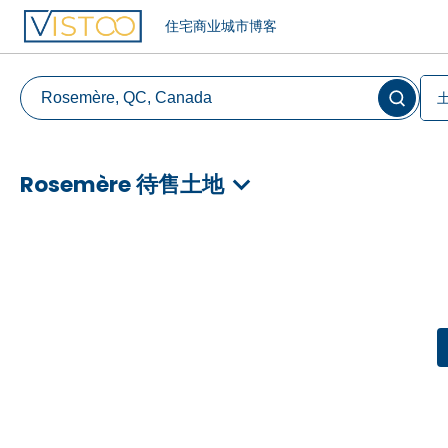
住宅
商业
城市
博客
Rosemère 待售土地