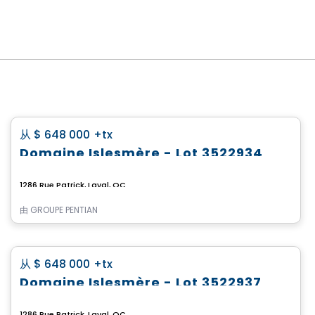
土地
favorite_border
从
$ 648 000
+tx
Domaine Islesmère - Lot 3522934
1286 Rue Patrick, Laval, QC
由
GROUPE PENTIAN
土地
favorite_border
从
$ 648 000
+tx
Domaine Islesmère - Lot 3522937
1286 Rue Patrick, Laval, QC