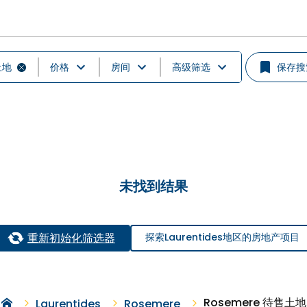
土地
价格
房间
高级筛选
保存搜
未找到结果
重新初始化筛选器
探索Laurentides地区的房地产项目
Rosemere 待售土地
Laurentides
Rosemere