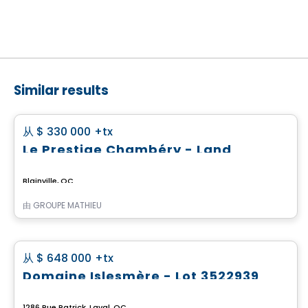
Similar results
土地
favorite_border
从
$ 330 000
+tx
Le Prestige Chambéry - Land
Blainville, QC
由
GROUPE MATHIEU
土地
favorite_border
从
$ 648 000
+tx
Domaine Islesmère - Lot 3522939
1286 Rue Patrick, Laval, QC