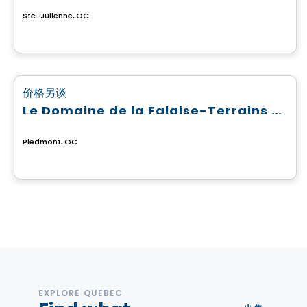
Ste-Julienne, QC
土地
favorite_border
价格另谈
Le Domaine de la Falaise-Terrains prêts à construire
Piedmont, QC
EXPLORE QUEBEC