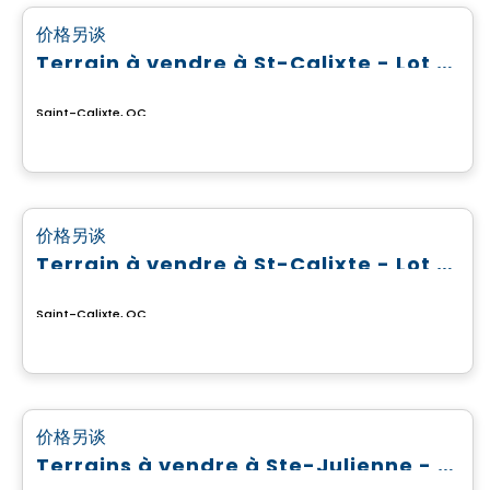
favorite_border
价格另谈
Terrain à vendre à St-Calixte - Lot #4 869 592
Saint-Calixte, QC
土地
favorite_border
价格另谈
Terrain à vendre à St-Calixte - Lot #4 630 865
Saint-Calixte, QC
土地
favorite_border
价格另谈
Terrains à vendre à Ste-Julienne - Domaine du Boisé du Parc