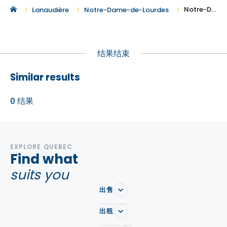
Notre-Dame-de-Lourdes 地区新建商业地产出售
Lanaudière
Notre-Dame-de-Lourdes
结果结束
Similar results
0
结果
EXPLORE QUEBEC
Find what
suits you
出售
出租