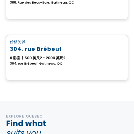
388, Rue des Becs-Scie, Gatineau, QC
多重
价格另谈
favorite_border
304, rue Brébeuf
6 卧室
|
500 英尺2 - 2000 英尺2
304, rue Brébeuf, Gatineau, QC
EXPLORE QUEBEC
Find what
suits you