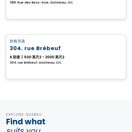
388, Rue des Becs-Scie, Gatineau, QC
多重
价格另谈
favorite_border
304, rue Brébeuf
6 卧室
|
500 英尺2 - 2000 英尺2
304, rue Brébeuf, Gatineau, QC
EXPLORE QUEBEC
Find what
suits you