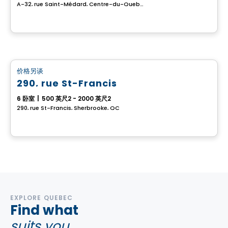
A-32, rue Saint-Médard, Centre-du-Quebec, QC
多重
价格另谈
favorite_border
290, rue St-Francis
6 卧室
|
500 英尺2 - 2000 英尺2
290, rue St-Francis, Sherbrooke, QC
EXPLORE QUEBEC
Find what
suits you