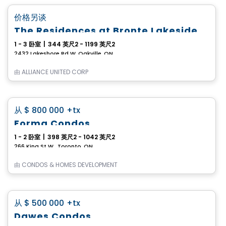
favorite_border
价格另谈
The Residences at Bronte Lakeside
1 - 3 卧室
|
344 英尺2 - 1199 英尺2
2432 Lakeshore Rd W, Oakville, ON
由
ALLIANCE UNITED CORP
Condo
favorite_border
从
$ 800 000
+tx
Forma Condos
1 - 2 卧室
|
398 英尺2 - 1042 英尺2
266 King St W , Toronto, ON
由
CONDOS & HOMES DEVELOPMENT
Condo
favorite_border
从
$ 500 000
+tx
Dawes Condos