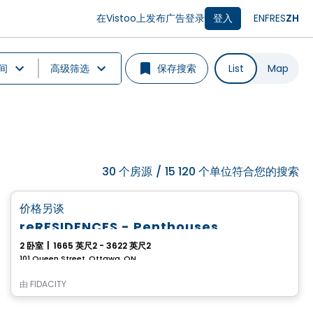
在Vistoo上发布广告
登录
登入
EN
FR
ES
ZH
间
高级筛选
保存搜索
List
Map
30
个房源
/
15 120 个单位符合您的搜索
Condo
favorite_border
价格另谈
reRESIDENCES - Penthouses
2 卧室
|
1665 英尺2 - 3622 英尺2
101 Queen Street, Ottawa, ON
由
FIDACITY
Condo