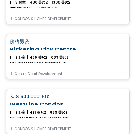
1 - 3 卧室
|
400 英尺2 - 1300 英尺2
990 Bloor St W, Toronto, ON
由
CONDOS & HOMES DEVELOPMENT
Condo
favorite_border
价格另谈
Pickering City Centre
1 - 2 卧室
|
486 英尺2 - 689 英尺2
1355 Kingston Road, Pickering, ON
由
Centre Court Development
Condo
favorite_border
从
$ 600 000
+tx
WestLine Condos
1 - 2 卧室
|
421 英尺2 - 899 英尺2
1100 Sheppard Ave W, Toronto, ON
由
CONDOS & HOMES DEVELOPMENT