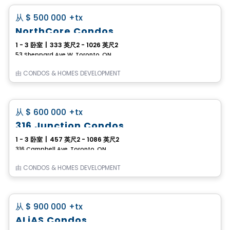
favorite_border
从
$ 500 000
+tx
NorthCore Condos
1 - 3 卧室
|
333 英尺2 - 1026 英尺2
53 Sheppard Ave W, Toronto, ON
由
CONDOS & HOMES DEVELOPMENT
Condo
favorite_border
从
$ 600 000
+tx
316 Junction Condos
1 - 3 卧室
|
457 英尺2 - 1086 英尺2
316 Campbell Ave, Toronto, ON
由
CONDOS & HOMES DEVELOPMENT
Condo
favorite_border
从
$ 900 000
+tx
ALiAS Condos