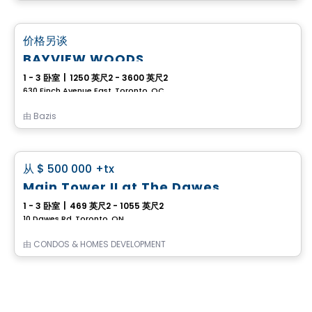
Condo
favorite_border
价格另谈
BAYVIEW WOODS
1 - 3 卧室
|
1250 英尺2 - 3600 英尺2
630 Finch Avenue East, Toronto, QC
由
Bazis
Condo
favorite_border
从
$ 500 000
+tx
Main Tower II at The Dawes
1 - 3 卧室
|
469 英尺2 - 1055 英尺2
10 Dawes Rd, Toronto, ON
由
CONDOS & HOMES DEVELOPMENT