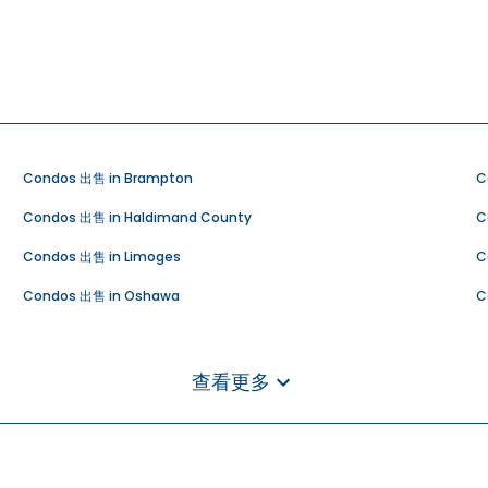
Condos 出售 in Brampton
C
Condos 出售 in Haldimand County
C
Condos 出售 in Limoges
C
Condos 出售 in Oshawa
C
Condos 出售 in Regional Municipality of Niagara
C
Condos 出售 in Toronto
C
查看更多