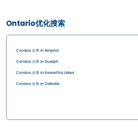
Ontario优化搜索
Condos 出售 in Arnprior
Condos 出售 in Guelph
Condos 出售 in Kawartha Lakes
Condos 出售 in Oakville
Condos 出售 in Pickering
Condos 出售 in Rockland