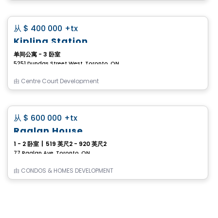
Condo
favorite_border
从
$ 400 000
+tx
Kipling Station
单间公寓 - 3 卧室
5251 Dundas Street West, Toronto, ON
由
Centre Court Development
Condo
favorite_border
从
$ 600 000
+tx
Raglan House
1 - 2 卧室
|
519 英尺2 - 920 英尺2
77 Raglan Ave, Toronto, ON
由
CONDOS & HOMES DEVELOPMENT