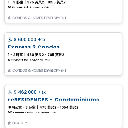
1 - 3 卧室
|
375 英尺2 - 1055 英尺2
10 Dawes Rd, Toronto, ON
由
CONDOS & HOMES DEVELOPMENT
Condo
favorite_border
从
$ 600 000
+tx
Express 2 Condos
1 - 2 卧室
|
460 英尺2 - 705 英尺2
6 Tippett Rd, Toronto, ON
由
CONDOS & HOMES DEVELOPMENT
Condo
favorite_border
从
$ 462 000
+tx
reRESIDENCES - Condominiums
单间公寓 - 3 卧室
|
475 英尺2 - 1054 英尺2
101 Queen Street, Ottawa, ON
由
FIDACITY