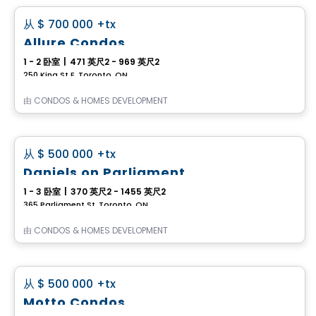
favorite_border
从
$ 700 000
+tx
Allure Condos
1 - 2 卧室
|
471 英尺2 - 969 英尺2
250 King St E, Toronto, ON
由
CONDOS & HOMES DEVELOPMENT
Condo
favorite_border
从
$ 500 000
+tx
Daniels on Parliament
1 - 3 卧室
|
370 英尺2 - 1455 英尺2
365 Parliament St, Toronto, ON
由
CONDOS & HOMES DEVELOPMENT
Condo
favorite_border
从
$ 500 000
+tx
Motto Condos