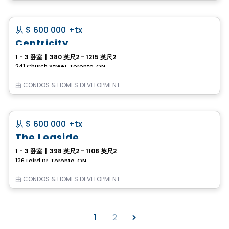
Condo
favorite_border
从
$ 600 000
+tx
Centricity
1 - 3 卧室
|
380 英尺2 - 1215 英尺2
241 Church Street, Toronto, ON
由
CONDOS & HOMES DEVELOPMENT
Condo
favorite_border
从
$ 600 000
+tx
The Leaside
1 - 3 卧室
|
398 英尺2 - 1108 英尺2
126 Laird Dr, Toronto, ON
由
CONDOS & HOMES DEVELOPMENT
1
2