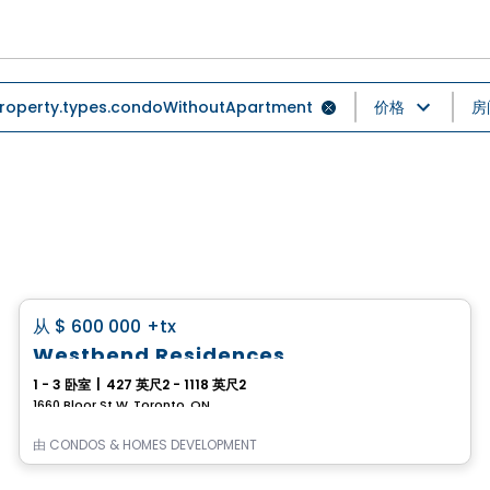
roperty.types.condoWithoutApartment
价格
房
Condo
favorite_border
从
$ 600 000
+tx
Westbend Residences
1 - 3 卧室
|
427 英尺2 - 1118 英尺2
1660 Bloor St W, Toronto, ON
由
CONDOS & HOMES DEVELOPMENT
Condo