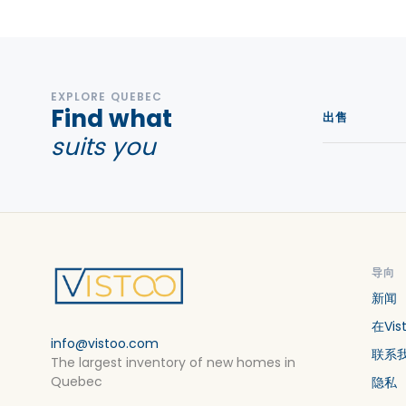
EXPLORE QUEBEC
Find what
出售
suits you
导向
新闻
在Vi
info@vistoo.com
联系
The largest inventory of new homes in
Quebec
隐私