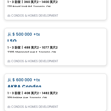
1 - 3 卧室
|
360 英尺2 - 1400 英尺2
120 Royal York Rd, Toronto, ON
由
CONDOS & HOMES DEVELOPMENT
Condo
favorite_border
从
$ 500 000
+tx
LSQ
1 - 3 卧室
|
488 英尺2 - 1077 英尺2
2305 Sheppard Ave E, Toronto, ON
由
CONDOS & HOMES DEVELOPMENT
Condo
favorite_border
从
$ 600 000
+tx
AKRA Condos
1 - 3 卧室
|
408 英尺2 - 1482 英尺2
109 Erskine Ave, Toronto, ON
由
CONDOS & HOMES DEVELOPMENT