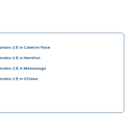
ondos 出售 in Carleton Place
ondos 出售 in Hamilton
ondos 出售 in Mississauga
ondos 出售 in Ottawa
ondos 出售 in Richmond Hill
ondos 出售 in Whitchurch-Stouffville