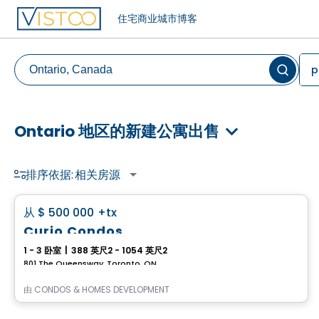
住宅
商业
城市
博客
p
Ontario 地区的新建公寓出售
排序依据:
相关房源
Condo
favorite_border
从
$ 500 000
+tx
Curio Condos
1 - 3 卧室
|
388 英尺2 - 1054 英尺2
801 The Queensway, Toronto, ON
由
CONDOS & HOMES DEVELOPMENT
Condo