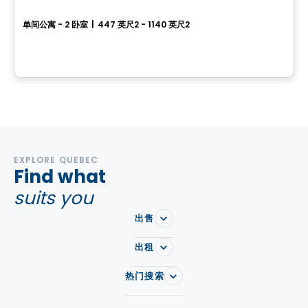
LaFlèche
单间公寓 - 2 卧室
|
447 英尺2 - 1140 英尺2
2505 Rue Mgr-Laflèche, Ville de Quebec, QC
由
Bilodeau Immobilier
EXPLORE QUEBEC
Find what
suits you
出售
出租
热门搜索