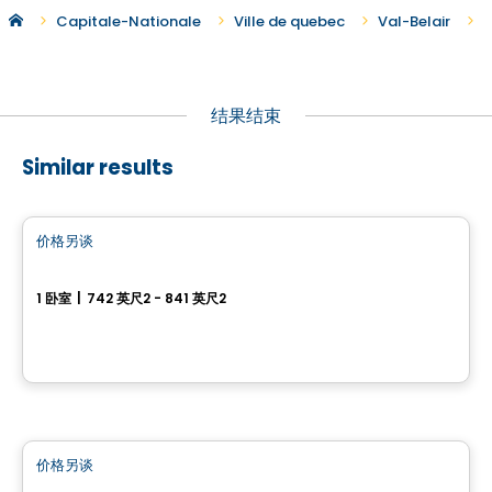
Capitale-Nationale
Ville de quebec
Val-Belair
结果结束
Similar results
公寓
价格另谈
favorite_border
Le Cardinal Sud - 1 房
1 卧室
|
742 英尺2 - 841 英尺2
1125, rue des Rigoles, Val-Belair, Ville de Quebec, QC
由
EDIFIA GROUPE IMMOBILIER
公寓
价格另谈
favorite_border
Le Cardinal Sud - 2 房