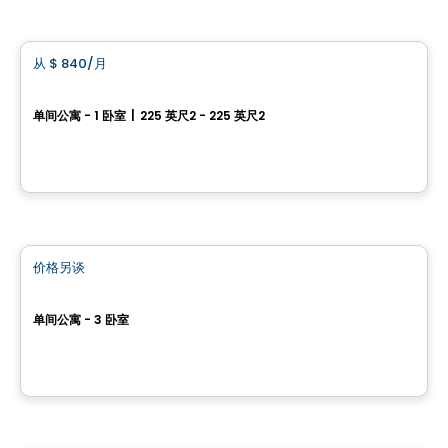
公寓
从
$ 840
/月
favorite_border
Totem
单间公寓 - 1 卧室
|
225 英尺2 - 225 英尺2
2929, rue Pinsart, Sainte-Foy, Ville de Quebec, QC
由
LOGIS-EXPERTS INC.
公寓
价格另谈
favorite_border
L'Aromate
单间公寓 - 3 卧室
3700 Ch. Ste-Foy , Ville de Quebec, QC
由
IMMEUBLES ROUSSIN LTEE
公寓