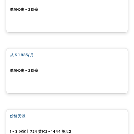
RUBIS CONDOS LOCATIFS
单间公寓 - 2 卧室
4775, rue Gertrude-Roy, Ville de Quebec, QC
由
Constrobourg
公寓
从
$ 1 835
/月
favorite_border
OPALE CONDOS LOCATIFS
单间公寓 - 2 卧室
5010, rue Gertrude-Roy, Ville de Quebec, QC
由
Constrobourg
公寓
价格另谈
favorite_border
Quartier Louis 14
1 - 3 卧室
|
724 英尺2 - 1444 英尺2