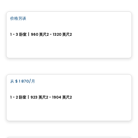
公寓
价格另谈
favorite_border
Le Dakar
1 - 3 卧室
|
960 英尺2 - 1320 英尺2
9960 Rue de Dakar, Ville de Quebec, QC
由
Beaudet & Saucier
公寓
从
$ 1 870
/月
favorite_border
L’ODYSSÉE
1 - 2 卧室
|
923 英尺2 - 1904 英尺2
8501 Rue de la Comtoise, Ville de Quebec, QC
由
LOGIS-EXPERTS INC.
公寓