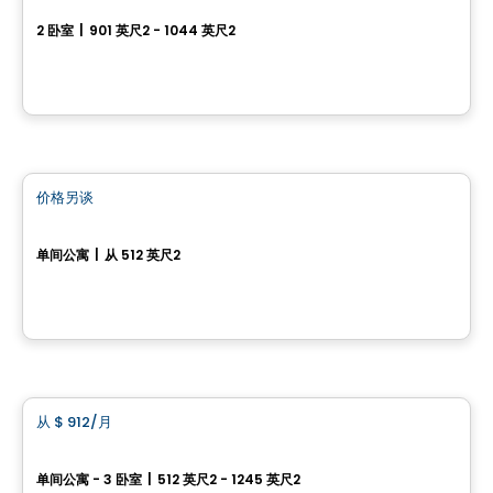
2 卧室
|
901 英尺2 - 1044 英尺2
1125, rue des Rigoles, Val-Belair, Ville de Quebec, QC
由
EDIFIA GROUPE IMMOBILIER
公寓
价格另谈
favorite_border
Le Cardinal Sud - Estudio
单间公寓
|
从 512 英尺2
1125, rue des Rigoles, Val-Belair, Ville de Quebec, QC
由
EDIFIA GROUPE IMMOBILIER
公寓
从
$ 912
/月
favorite_border
Le Cardinal Sud
单间公寓 - 3 卧室
|
512 英尺2 - 1245 英尺2