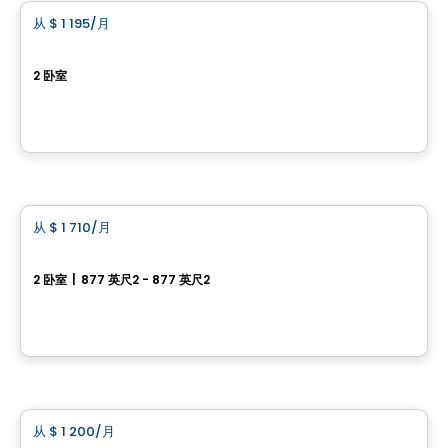
从
$ 1 195
/月
favorite_border
LE DISTRICT
2 卧室
1133 Boul. Louis-XIV, Ville de Quebec, QC
由
LOGIS-EXPERTS INC.
公寓
从
$ 1 710
/月
favorite_border
Les Compères
2 卧室
|
877 英尺2 - 877 英尺2
4155, 4e Avenue Ouest, Ville de Quebec, QC
由
Hectare Immobilier
公寓
从
$ 1 200
/月
favorite_border