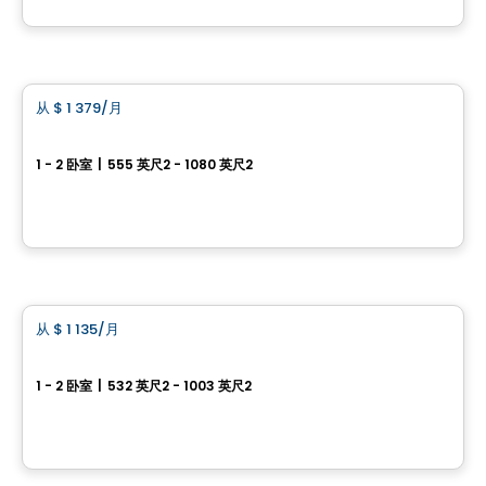
由
EDIFIA GROUPE IMMOBILIER
公寓
从
$ 1 379
/月
favorite_border
Tria
1 - 2 卧室
|
555 英尺2 - 1080 英尺2
212, rue Louis-IX, Ville de Quebec, QC
由
Logisco
公寓
从
$ 1 135
/月
favorite_border
Lorette
1 - 2 卧室
|
532 英尺2 - 1003 英尺2
11001 boulevard Valcartier, Loretteville, Haute-Saint-Charles, Ville de Quebec, QC
由
Émeraude Développement