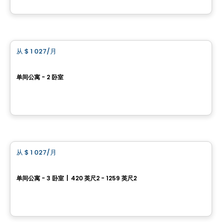
由
Vesta Condominiums
公寓
从
$ 1 027
/月
favorite_border
Rivièra
单间公寓 - 2 卧室
1851, boulevard Père-Lelièvre, Ville de Quebec, QC
由
LOGIS-EXPERTS INC.
公寓
从
$ 1 027
/月
favorite_border
La Bastille
单间公寓 - 3 卧室
|
420 英尺2 - 1259 英尺2
435, 57e rue Ouest, Ville de Quebec, QC
由
Hectare Immobilier