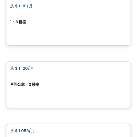
从
$ 1 181
/月
favorite_border
SAPHIR APPARTEMENTS
1 - 3 卧室
2013, boulevard Lebourgneuf, Ville de Quebec, QC
由
Constrobourg
公寓
从
$ 1 120
/月
favorite_border
LA PERLE CONDOS
单间公寓 - 2 卧室
2013, boulevard Lebourgneuf, Ville de Quebec, QC
由
Constrobourg
公寓
从
$ 1 058
/月
favorite_border