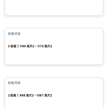
1125, rue des Rigoles, Val-Belair, Ville de Quebec, QC
由
EDIFIA GROUPE IMMOBILIER
公寓
价格另谈
favorite_border
Le Cardinal Sud - 3 房
3 卧室
|
1165 英尺2 - 1170 英尺2
1125, rue des Rigoles, Val-Belair, Ville de Quebec, QC
由
EDIFIA GROUPE IMMOBILIER
公寓
价格另谈
favorite_border
Le Cardinal Sud - 2 房 + bureau
2 卧室
|
988 英尺2 - 1067 英尺2
1125, rue des Rigoles, Val-Belair, Ville de Quebec, QC