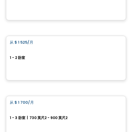
114-1000 Rue des Gadelles, Neufchâtel Est–Lebourgneuf, Ville de Quebec, QC
由
GROUPE DAMCO
公寓
从
$ 1 525
/月
favorite_border
Le Clif
1 - 2 卧室
19700, boulevard Henri-Bourassa, Ville de Quebec, QC
由
Hectare Immobilier
公寓
从
$ 1 700
/月
favorite_border
Domaine des Loutres
1 - 3 卧室
|
730 英尺2 - 900 英尺2
7250, 7256 et 7260, rue des Loutres, Ville de Quebec, QC