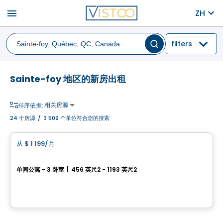
menu
ZH
filters
Sainte-foy 地区的新房出租
相关房源
排序依据:
24
个房源
/
3 509 个单位符合您的搜索
公寓
从
$ 1 199
/月
favorite_border
Le Bellevue
单间公寓 - 3 卧室
|
456 英尺2 - 1193 英尺2
860, avenue de Vimy, Ville de Quebec, QC
由
Caplex
公寓