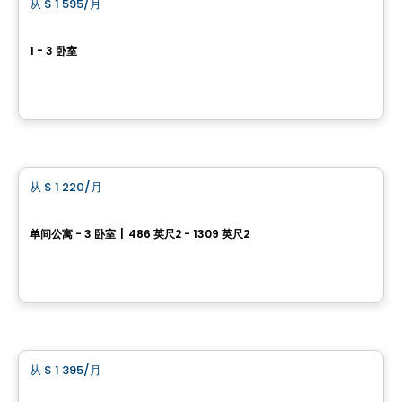
从
$ 1 595
/月
favorite_border
LE KELO
1 - 3 卧室
avenue Sasseville, Québec, Sainte-Foy–Sillery–Cap-Rouge, Quebec, QC, Canada, QC
由
CROMWELL
公寓
从
$ 1 220
/月
favorite_border
The Mu
单间公寓 - 3 卧室
|
486 英尺2 - 1309 英尺2
2605, boulevard Laurier, Sainte-Foy–Sillery–Cap-Rouge, Sainte-Foy, Ville de Quebec, QC
由
Immostar
公寓
从
$ 1 395
/月
favorite_border
SWL Rental