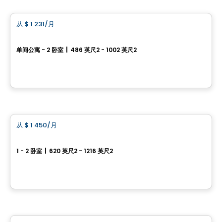
从
$ 1 231
/月
favorite_border
Le Prisme
单间公寓 - 2 卧室
|
486 英尺2 - 1002 英尺2
1405, rue du Phare, Ville de Quebec, QC
由
Logisco
公寓
从
$ 1 450
/月
favorite_border
Trilogia
1 - 2 卧室
|
620 英尺2 - 1216 英尺2
2510, chemin Sainte-Foy, Sainte-Foy, Ville de Quebec, QC
由
Immeubles Simard
公寓