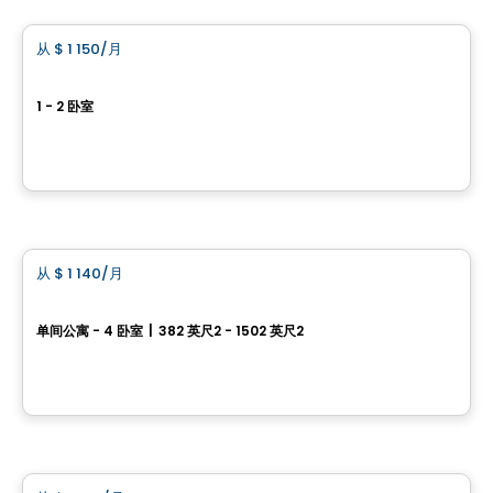
从
$ 1 150
/月
favorite_border
Le Vert Mezzanine
1 - 2 卧室
1085, avenue Chèvrement, Sainte-Foy, Ville de Quebec, QC
由
Immeubles Simard
公寓
从
$ 1 140
/月
favorite_border
Malmo
单间公寓 - 4 卧室
|
382 英尺2 - 1502 英尺2
2325 Rue Jean-Durand, Ville de Quebec, QC
由
Bilodeau Immobilier
公寓