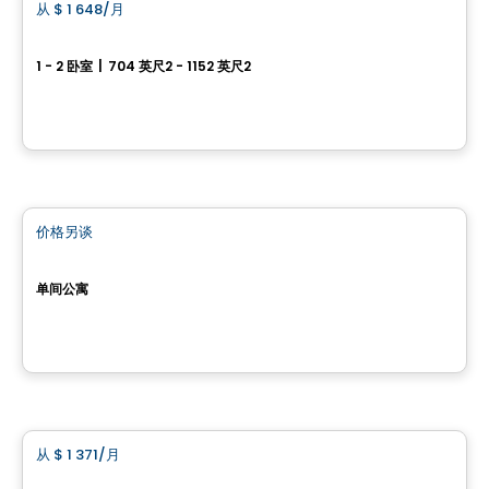
从
$ 1 648
/月
favorite_border
Le WOW
1 - 2 卧室
|
704 英尺2 - 1152 英尺2
930, rue Samuel-King, Ville de Quebec, QC
由
DMA
公寓
价格另谈
favorite_border
Idola
单间公寓
2689, boulevard Hochelaga, Ville de Quebec, QC
由
DMA
公寓
从
$ 1 371
/月
favorite_border
Muso