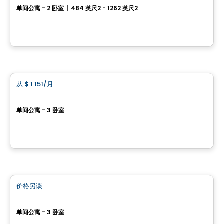
单间公寓 - 2 卧室
|
484 英尺2 - 1262 英尺2
1300, avenue de Germain-des-Prés, Ville de Quebec, QC
由
Acero
房子
从
$ 1 151
/月
favorite_border
Îlot Victoria
单间公寓 - 3 卧室
1227, rue Charles-Albanel, Sainte-Foy–Sillery–Cap-Rouge, Ville de Quebec, QC
由
Blanc et Noir
公寓
价格另谈
favorite_border
Le Gabriel
单间公寓 - 3 卧室
2860, rue Gabriel-Le Prévost, Ville de Quebec, QC