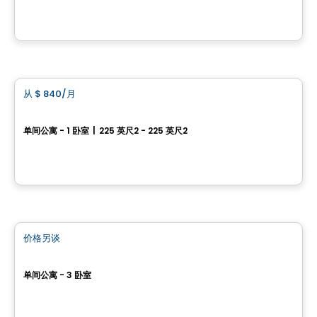
由
Bilodeau Immobilier
公寓
从
$ 840
/月
favorite_border
Totem
单间公寓 - 1 卧室
|
225 英尺2 - 225 英尺2
2929, rue Pinsart, Sainte-Foy, Ville de Quebec, QC
由
LOGIS-EXPERTS INC.
公寓
价格另谈
favorite_border
L'Aromate
单间公寓 - 3 卧室
3700 Ch. Ste-Foy , Ville de Quebec, QC