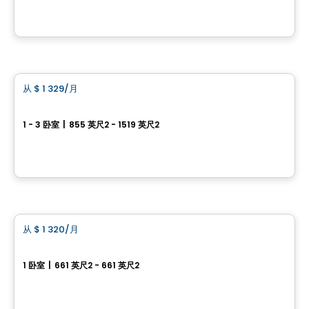
由
Groupe Gabriel Immobilier
公寓
从
$ 1 329
/月
favorite_border
Le Neiva
1 - 3 卧室
|
855 英尺2 - 1519 英尺2
Boulevard Neilson & Rue Valentin, Ville de Quebec, QC
由
Beaudet & Saucier
公寓
从
$ 1 320
/月
favorite_border
LE GALILÉO 5
1 卧室
|
661 英尺2 - 661 英尺2
1467 Rue Esther Blondin, Ville de Quebec, QC