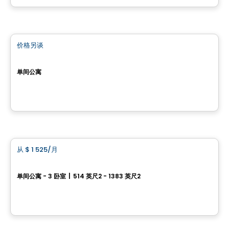
由
LOGIS-EXPERTS INC.
公寓
价格另谈
favorite_border
LE PHILIPPE
单间公寓
992 Roland-Beaudin, Sainte-Foy–Sillery–Cap-Rouge, Quebec, QC, Canada, QC
由
Blanc & Noir Immobilier
公寓
从
$ 1 525
/月
favorite_border
Laforest
单间公寓 - 3 卧室
|
514 英尺2 - 1383 英尺2
3100, rue de la Forest, Ville de Quebec, QC
由
Statera
公寓