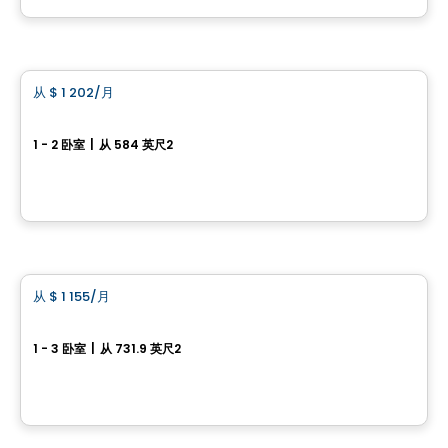
由
IMMEUBLES ROUSSIN LTEE
公寓
从
$ 1 202
/月
favorite_border
Ellipse
1 - 2 卧室
|
从 584 英尺2
2784, avenue Sasseville,, Ville de Quebec, QC
由
Oikos construction
公寓
从
$ 1 155
/月
favorite_border
Flo
1 - 3 卧室
|
从 731.9 英尺2
2855, chemin des Quatre-Bourgeois, Ville de Quebec, QC
由
Oikos construction