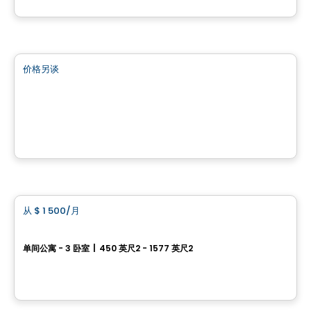
由
LE GROUPE DEVLAN
商业地产
价格另谈
favorite_border
CARREFOUR JACQUES-BIZARD
100 Boulevard Jacques-Bizard, Île-Bizard, Montreal, QC
由
Brasswater
公寓
从
$ 1 500
/月
favorite_border
Westwalk Pointe-Claire
单间公寓 - 3 卧室
|
450 英尺2 - 1577 英尺2
360 Av. Labrosse,, Pointe-Claire, QC
由
Scalia