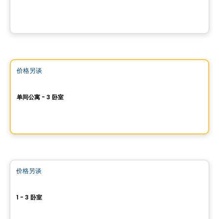
880, avenue Carson, Dorval, QC
由
NADG
公寓
Vistoo的选择
价格另谈
favorite_border
Walt
单间公寓 - 3 卧室
185 Dorval Avenue, suite 101, Dorval, QC
由
PURIMMOBILIA
公寓
价格另谈
favorite_border
Le 760-766 de l'Église
1 - 3 卧室
760-766, avenue de l'Église, Dorval, QC