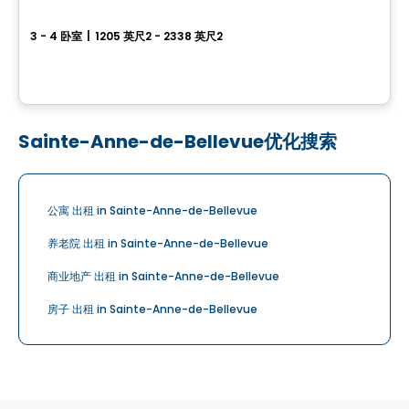
Projet Charles-Larocque
3 - 4 卧室
|
1205 英尺2 - 2338 英尺2
57-139 Rue Charles-Larocque, Saint-Louis-de-Gonzague, QC
由
Groupe Firma
Sainte-Anne-de-Bellevue优化搜索
公寓 出租 in Sainte-Anne-de-Bellevue
养老院 出租 in Sainte-Anne-de-Bellevue
商业地产 出租 in Sainte-Anne-de-Bellevue
房子 出租 in Sainte-Anne-de-Bellevue