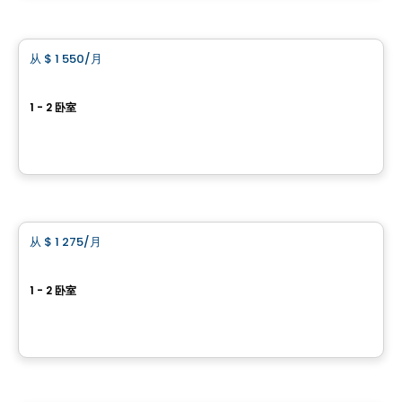
公寓
从
$ 1 550
/月
favorite_border
Vivaxcès Châteauguay
1 - 2 卧室
410 boulevard Saint-Francis, Chateauguay, QC
由
ESPACES LOKALIA
公寓
从
$ 1 275
/月
favorite_border
Le saint-Francis
1 - 2 卧室
440 boulevard saint-francis , Chateauguay, QC
由
ESPACES LOKALIA
公寓