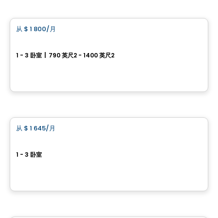
公寓
从
$ 1 800
/月
favorite_border
Urban West
1 - 3 卧室
|
790 英尺2 - 1400 英尺2
17 Place de la Triade, Montreal, QC
由
URBAN WEST
公寓
从
$ 1 645
/月
favorite_border
Westpark
1 - 3 卧室
Pointe-Claire, QC
由
JADCO CORPORATION
公寓