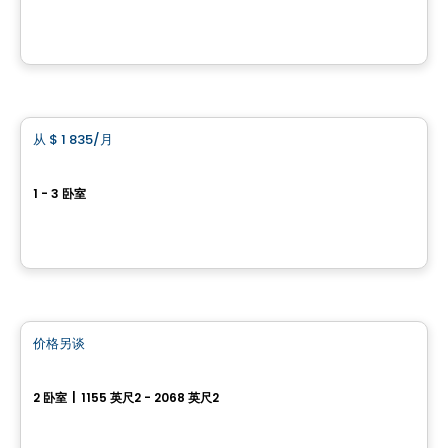
1400, rue Émile-Bouchard, Vaudreuil-Dorion, QC
由
PLAN A
公寓
从
$ 1 835
/月
favorite_border
Hemisphere Pointe-Claire
1 - 3 卧室
275 Boulevard Hymus, Pointe-Claire, QC
由
KODEM
公寓
价格另谈
favorite_border
Genny - Condominiums
2 卧室
|
1155 英尺2 - 2068 英尺2
15442 Boul Gouin O, Sainte-Geneviève, QC