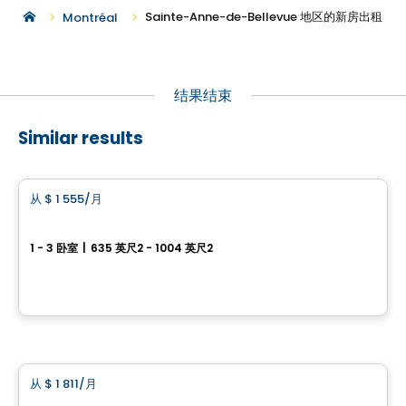
Sainte-Anne-de-Bellevue 地区的新房出租
Montréal
结果结束
Similar results
公寓
从
$ 1 555
/月
favorite_border
**PROMOTION**
Verdora
1 - 3 卧室
|
635 英尺2 - 1004 英尺2
220 boulevard Harwood, Vaudreuil-Dorion, QC
由
Dev meta
公寓
从
$ 1 811
/月
favorite_border
The View