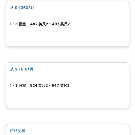
从
$ 1 360
/月
favorite_border
Merlo Valleyfield
1 - 3 卧室
|
497 英尺2 - 497 英尺2
135 rue Brunet, Salaberry-de-Valleyfield, QC
由
Alyzé
公寓
从
$ 1 610
/月
favorite_border
Jardin Sauriol
1 - 3 卧室
|
524 英尺2 - 947 英尺2
4090 boulevard Sainte-Rose, Laval, QC
由
Nordev immobilier
公寓
价格另谈
favorite_border