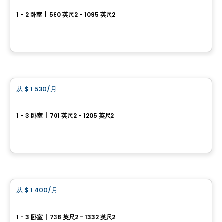
1 - 2 卧室
|
590 英尺2 - 1095 英尺2
3400, boulevard de la Gare, Vaudreuil-Dorion, QC
由
Groupe Forum
公寓
从
$ 1 530
/月
favorite_border
Condos Vela
1 - 3 卧室
|
701 英尺2 - 1205 英尺2
1600 rue Émile-Bouchard, Vaudreuil-Dorion, QC
由
PLAN A
公寓
从
$ 1 400
/月
favorite_border
Condos CARA
1 - 3 卧室
|
738 英尺2 - 1332 英尺2