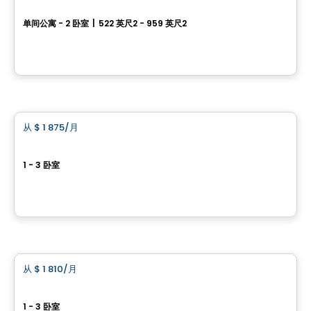
Le Carré de la Gare
单间公寓 - 2 卧室
|
522 英尺2 - 959 英尺2
45, 8e Avenue, Deux-Montagnes, QC
由
Habitations PHG
公寓
从
$ 1 875
/月
favorite_border
Agatha – Square d'Orval.
1 - 3 卧室
860, avenue Carson, Dorval, QC
由
NADG
公寓
从
$ 1 810
/月
favorite_border
Le Westisle – Square d'Orval
1 - 3 卧室