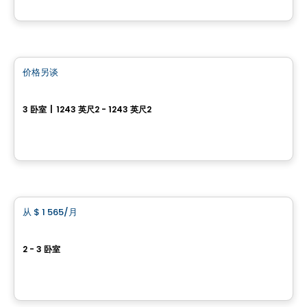
由
Ramfeld Immobilier
公寓
价格另谈
favorite_border
Domaine de l’Eau Vive
3 卧室
|
1243 英尺2 - 1243 英尺2
85-89 Rue Masson, Salaberry-de-Valleyfield, QC
由
Groupe Firma
公寓
从
$ 1 565
/月
favorite_border
Valléa
2 - 3 卧室
52, rue René-Vachon, Salaberry-de-Valleyfield, QC
由
SOCIÉTÉ DE DÉVELOPPEMENT BERTONE