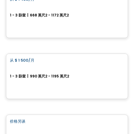
favorite_border
Tours de la Gare
1 - 3 卧室
|
668 英尺2 - 1172 英尺2
18651 Rue Charles, Mirabel, QC
由
GESTION SIMON PROULX
公寓
从
$ 1 500
/月
favorite_border
New development project in Sainte-Julienne
1 - 3 卧室
|
990 英尺2 - 1195 英尺2
2315 adresse rue Henri-Morin, Sainte-Julienne, QC
由
LES HABITATIONS SF
商业地产
价格另谈
favorite_border
Place des Gouverneurs Local 103