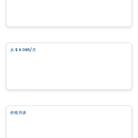
103 – 17 990, boulevard des Gouverneurs, Mirabel, Mirabel, QC
由
INVESTISSEMENT RAY JUNIOR
商业地产
从
$ 6 085
/月
favorite_border
3 Tours de la Cité Mirabel Local 401
401- 11700 Rue de l'Avenir, Mirabel, QC
由
INVESTISSEMENT RAY JUNIOR
商业地产
价格另谈
favorite_border
Bâtiment Chic Cité Mirabel
11860 de Chaumont, Mirabel, QC