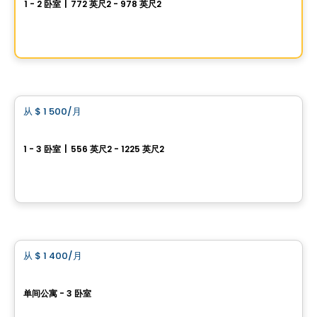
1 - 2 卧室
|
772 英尺2 - 978 英尺2
2180 Boul. de la Traversée, Saint-Jerome, QC
由
Solena gestion immobilière
公寓
从
$ 1 500
/月
favorite_border
圣杰罗姆提供 3 房和 5½ 房出租
1 - 3 卧室
|
556 英尺2 - 1225 英尺2
106 rue Laflamme, Saint-Jerome, QC
由
LES HABITATIONS SF
公寓
从
$ 1 400
/月
favorite_border
Vivaxcès St-Jérôme
单间公寓 - 3 卧室
250 Rue Castonguay, Saint-Jerome, QC