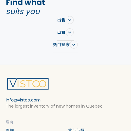
Find what
suits you
出售
出租
热门搜索
info@vistoo.com
The largest inventory of new homes in Quebec
导向
新闻
常问问题