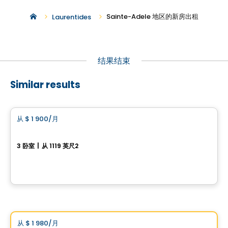
Sainte-Adele 地区的新房出租
Laurentides
结果结束
Similar results
公寓
从
$ 1 900
/月
favorite_border
PROJET Clos-du-Bourg
3 卧室
|
从 1119 英尺2
rue clos-du-Bourg, Prevost, QC
由
Haus Immobilier
公寓
Vistoo的选择
从
$ 1 980
/月
favorite_border