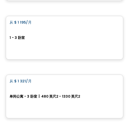
由
Logis M
公寓
从
$ 1 195
/月
favorite_border
9120 Magloire Lavallée
1 - 3 卧室
9120 rue Magloire Lavallée, Mirabel, QC
由
Groupe Laurent
养老院
从
$ 1 321
/月
favorite_border
Serena
单间公寓 - 3 卧室
|
480 英尺2 - 1330 英尺2
878, 12e Avenue, Saint-Lin-Laurentides, QC
由
GROUPE SANTÉ ARBEC
公寓