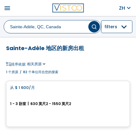
menu
ZH
filters
Sainte-Adèle 地区的新房出租
相关房源
排序依据:
1
个房源
/
82 个单位符合您的搜索
公寓
从
$ 1 600
/月
favorite_border
Relief Nord 项目
1 - 3 卧室
|
630 英尺2 - 1550 英尺2
2790 rue Alexis, Sainte-Adèle, Sainte-Adele, QC
由
Relief Nord