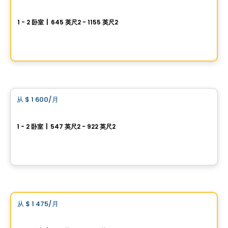
Domaine Artémis
1 - 2 卧室
|
645 英尺2 - 1155 英尺2
103, rue Monique-Harvey, Saint-Jerome, QC
由
JFP IMMOBILIER INC.
公寓
从
$ 1 600
/月
favorite_border
Le Mila
1 - 2 卧室
|
547 英尺2 - 922 英尺2
2175 Boulevard de la Traversée, Saint-Jerome, QC
由
COSOLTEC
公寓
Vistoo的选择
从
$ 1 475
/月
favorite_border
Le Natur