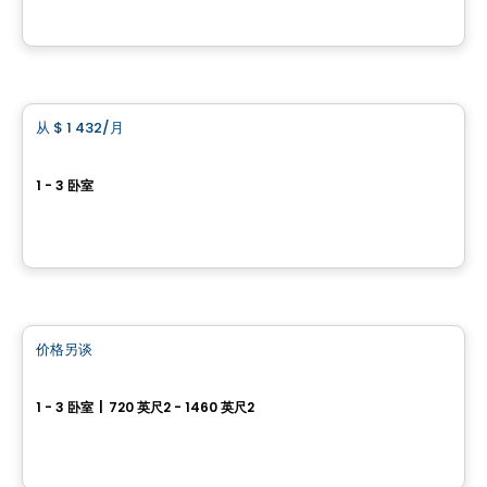
由
ESPACES LOKALIA
公寓
从
$ 1 432
/月
favorite_border
Vivacité Rive-Nord
1 - 3 卧室
95 Rue St Joseph, Saint-Jerome, QC
由
ESPACES LOKALIA
公寓
价格另谈
favorite_border
Condo OPLÀ
1 - 3 卧室
|
720 英尺2 - 1460 英尺2
13 580 rue Du Forgeron, Mirabel, QC