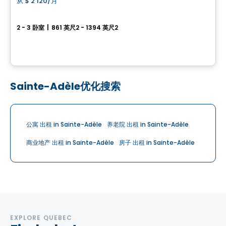
从
$ 2 120
/月
favorite_border
Axora Condos
2 - 3 卧室
|
861 英尺2 - 1394 英尺2
852, boulevard Curé-Labelle, Blainville, QC
由
Construction Valmont
Sainte-Adèle优化搜索
公寓 出租 in Sainte-Adèle
养老院 出租 in Sainte-Adèle
商业地产 出租 in Sainte-Adèle
房子 出租 in Sainte-Adèle
EXPLORE QUEBEC