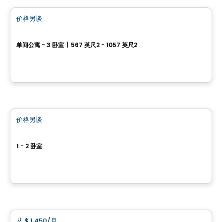
价格另谈
favorite_border
Station 2L
单间公寓 - 3 卧室
|
567 英尺2 - 1057 英尺2
18198, rue Victor, Mirabel, QC
由
Équipe Leduc
公寓
价格另谈
favorite_border
Le Pur
1 - 2 卧室
17955, rue Victor, Mirabel, QC
由
Équipe Leduc
公寓
从
$ 1 450
/月