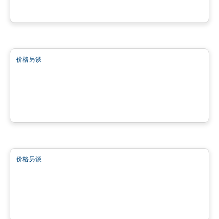
由
INVESTISSEMENT RAY JUNIOR
商业地产
价格另谈
favorite_border
Bâtiment Noir & Bois
12280 de Chaumont, Mirabel, QC
由
INVESTISSEMENT RAY JUNIOR
商业地产
价格另谈
favorite_border
Bâtiment Halte de la Cité Mirabel
18225 de Versailles, Mirabel, QC