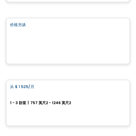
由
INVESTISSEMENT RAY JUNIOR
商业地产
价格另谈
favorite_border
Complexe Nordéa Cité Mirabel
11 500 montée sainte-marianne , Mirabel, QC
由
INVESTISSEMENT RAY JUNIOR
公寓
从
$ 1 525
/月
favorite_border
M3 Condos
1 - 3 卧室
|
757 英尺2 - 1246 英尺2
17925, boulevard de Versailles, Mirabel, QC
由
Danam Lacourse
公寓