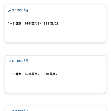
从
$ 1 900
/月
favorite_border
Espace W Condos Locatifs
1 - 3 卧室
|
686 英尺2 - 1333 英尺2
18285 rue de Chenonceau, Mirabel, QC
由
INVESTISSEMENT RAY JUNIOR
公寓
从
$ 1 800
/月
favorite_border
7 SENS Condos Locatifs
1 - 3 卧室
|
570 英尺2 - 1319 英尺2
11500 Rue de Chambord, Mirabel, QC
由
INVESTISSEMENT RAY JUNIOR
公寓