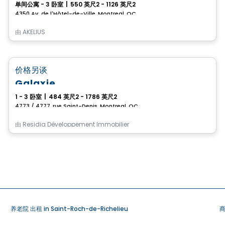
单间公寓 - 3 卧室
|
550 英尺2 - 1126 英尺2
4350 Av. de l'Hôtel-de-Ville, Montreal, QC
由
AKELIUS
公寓
favorite_border
价格另谈
Galaxie
1 - 3 卧室
|
484 英尺2 - 1786 英尺2
4773 / 4777, rue Saint-Denis, Montreal, QC
由
Residia Développement Immobilier
养老院 出租 in Saint-Roch-de-Richelieu
商