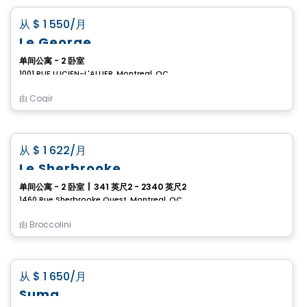
favorite_border
从
$ 1 550
/月
Le George
单间公寓 - 2 卧室
1001 RUE LUCIEN-L'ALLIER, Montreal, QC
由
Cogir
公寓
favorite_border
从
$ 1 622
/月
Le Sherbrooke
单间公寓 - 2 卧室
|
341 英尺2 - 2340 英尺2
1460 Rue Sherbrooke Ouest, Montreal, QC
由
Broccolini
公寓
favorite_border
从
$ 1 650
/月
Suma