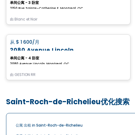
单间公寓 - 3 卧室
2150 Rue Sainte-Catherine E, Montreal, QC
由
Blanc et Noir
公寓
favorite_border
从
$ 1 600
/月
2080 Avenue Lincoln
单间公寓 - 4 卧室
2080 Avenue Lincoln, Montreal, QC
由
GESTION RR
Saint-Roch-de-Richelieu优化搜索
公寓 出租 in Saint-Roch-de-Richelieu