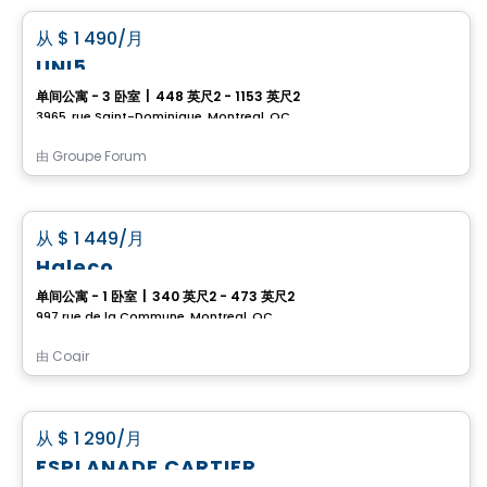
favorite_border
从
$ 1 490
/月
UNI5
单间公寓 - 3 卧室
|
448 英尺2 - 1153 英尺2
3965, rue Saint-Dominique, Montreal, QC
由
Groupe Forum
公寓
favorite_border
从
$ 1 449
/月
Haleco
单间公寓 - 1 卧室
|
340 英尺2 - 473 英尺2
997 rue de la Commune, Montreal, QC
由
Cogir
公寓
favorite_border
从
$ 1 290
/月
ESPLANADE CARTIER