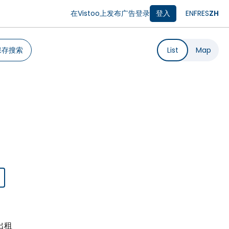
在Vistoo上发布广告
登录
登入
EN
FR
ES
ZH
保存搜索
List
Map
房出租