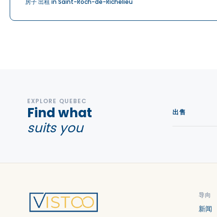
房子 出租 in Saint-Roch-de-Richelieu
EXPLORE QUEBEC
Find what
出售
suits you
导向
新闻