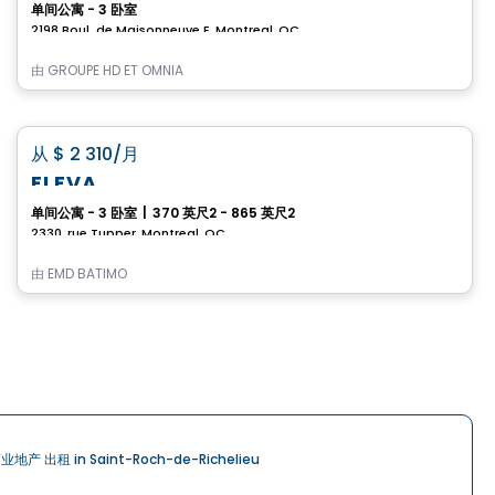
单间公寓 - 3 卧室
2198 Boul. de Maisonneuve E, Montreal, QC
由
GROUPE HD ET OMNIA
公寓
favorite_border
从
$ 2 310
/月
ELEVA
单间公寓 - 3 卧室
|
370 英尺2 - 865 英尺2
2330, rue Tupper, Montreal, QC
由
EMD BATIMO
业地产 出租 in Saint-Roch-de-Richelieu