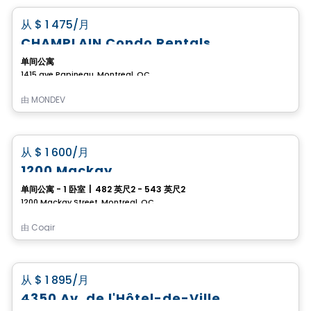
favorite_border
从
$ 1 475
/月
CHAMPLAIN Condo Rentals
单间公寓
1415 ave Papineau, Montreal, QC
由
MONDEV
公寓
favorite_border
从
$ 1 600
/月
1200 Mackay
单间公寓 - 1 卧室
|
482 英尺2 - 543 英尺2
1200 Mackay Street, Montreal, QC
由
Cogir
公寓
favorite_border
从
$ 1 895
/月
4350 Av. de l'Hôtel-de-Ville