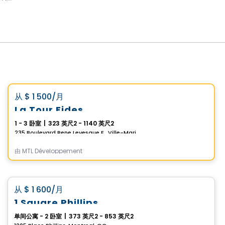
公寓
Vistoo的选择
favorite_border
从
$ 1 500
/月
La Tour Fides
1 - 3 卧室
|
323 英尺2 - 1140 英尺2
235 Boulevard Rene Levesque E., Ville-Marie, Montreal, QC
由
MTL Développement
公寓
favorite_border
从
$ 1 600
/月
1 Square Phillips
单间公寓 - 2 卧室
|
373 英尺2 - 853 英尺2