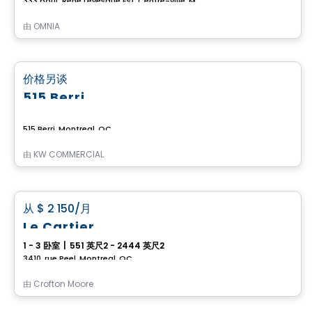
333 boul. René Levesque Est, Centre-ville, Montreal, QC
由
OMNIA
商业地产
favorite_border
价格另谈
515 Berri
515 Berri, Montreal, QC
由
KW COMMERCIAL
公寓
favorite_border
从
$ 2 150
/月
Le Cartier
1 - 3 卧室
|
551 英尺2 - 2444 英尺2
3410, rue Peel, Montreal, QC
由
Crofton Moore
公寓