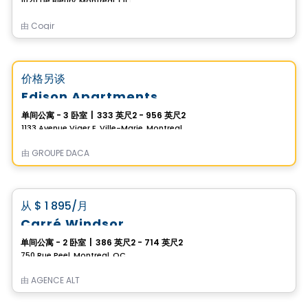
1020 De Bleury, Montreal, QC
由
Cogir
公寓
Vistoo的选择
favorite_border
价格另谈
Edison Apartments
单间公寓 - 3 卧室
|
333 英尺2 - 956 英尺2
1133 Avenue Viger E, Ville-Marie, Montreal, QC
由
GROUPE DACA
公寓
favorite_border
从
$ 1 895
/月
Carré Windsor
单间公寓 - 2 卧室
|
386 英尺2 - 714 英尺2
750 Rue Peel, Montreal, QC
由
AGENCE ALT
公寓