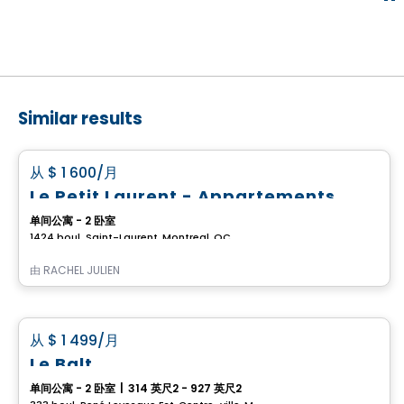
Similar results
公寓
favorite_border
从
$ 1 600
/月
Le Petit Laurent - Appartements
单间公寓 - 2 卧室
1424 boul. Saint-Laurent, Montreal, QC
由
RACHEL JULIEN
公寓
favorite_border
从
$ 1 499
/月
Le Balt
单间公寓 - 2 卧室
|
314 英尺2 - 927 英尺2