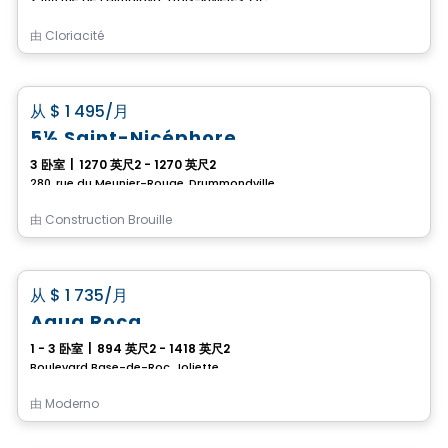
由
Cloriacité
公寓
favorite_border
从
$ 1 495
/月
5½ Saint-Nicéphore
3 卧室
|
1270 英尺2 - 1270 英尺2
280, rue du Meunier-Rouge, Drummondville, QC
由
Construction Brouille
公寓
favorite_border
从
$ 1 735
/月
Aqua Roca
1 - 3 卧室
|
894 英尺2 - 1418 英尺2
Boulevard Base-de-Roc, Joliette
由
Moderno
公寓