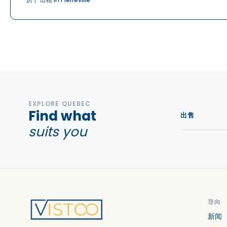
EXPLORE QUEBEC
Find what
出售
suits you
导向
新闻