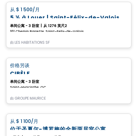
favorite_border
从
$ 1 500
/月
5 ½ à Louer | Saint-Félix-de-Valois
单间公寓 - 3 卧室
|
从 1276 英尺2
101 Chemin Barrette, Saint-Felix-de-Valois, QC
由
LES HABITATIONS SF
养老院
favorite_border
价格另谈
CIBÈLE
单间公寓 - 3 卧室
Saint-Hyacinthe, QC
由
GROUPE MAURICE
公寓
favorite_border
从
$ 1 100
/月
位于圣夏尔-博罗梅的全新两居室公寓