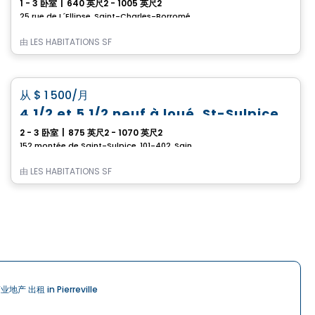
1 - 3 卧室
|
640 英尺2 - 1005 英尺2
25 rue de L´Ellipse, Saint-Charles-Borromée, 101-402, Saint-Charles-Borromee, QC
由
LES HABITATIONS SF
公寓
favorite_border
从
$ 1 500
/月
4 1/2 et 5 1/2 neuf à loué, St-Sulpice
2 - 3 卧室
|
875 英尺2 - 1070 英尺2
152 montée de Saint-Sulpice, 101-402, Saint-Sulpice, QC
由
LES HABITATIONS SF
业地产 出租 in Pierreville