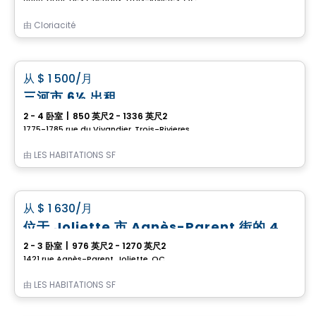
由
Cloriacité
公寓
favorite_border
从
$ 1 500
/月
三河市 6½ 出租
2 - 4 卧室
|
850 英尺2 - 1336 英尺2
1775-1785 rue du Vivandier, Trois-Rivieres, QC
由
LES HABITATIONS SF
公寓
favorite_border
从
$ 1 630
/月
位于 Joliette 市 Agnès-Parent 街的 4½ 和 5½ 出租公寓
2 - 3 卧室
|
976 英尺2 - 1270 英尺2
1421 rue Agnès-Parent, Joliette, QC
由
LES HABITATIONS SF
公寓