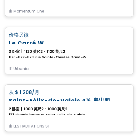
由
Momentum One
公寓
favorite_border
价格另谈
Le Carré W
3 卧室
|
1120 英尺2 - 1120 英尺2
1170-1172-1173, rue Sainte-Thérèse, Saint-Wenceslas, QC
由
Urbania
公寓
favorite_border
从
$ 1 208
/月
Saint-Félix-de-Valois 4½ 房出租
2 卧室
|
1000 英尺2 - 1000 英尺2
123 chemin barrette, Saint-Felix-de-Valois, QC
由
LES HABITATIONS SF
公寓