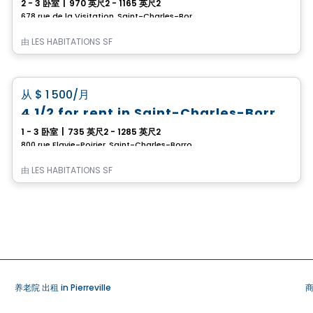
2 - 3 卧室
|
970 英尺2 - 1165 英尺2
678 rue de la Visitation, Saint-Charles-Borromee, QC
由
LES HABITATIONS SF
公寓
favorite_border
从
$ 1 500
/月
4 1/2 for rent in Saint-Charles-Borromée
1 - 3 卧室
|
735 英尺2 - 1285 英尺2
800 rue Flavie-Poirier, Saint-Charles-Borromee, QC
由
LES HABITATIONS SF
养老院 出租 in Pierreville
商