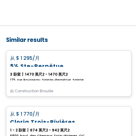
Similar results
公寓
favorite_border
从
$ 1 295
/月
5½ Ste-Perpétue
3 卧室
|
1470 英尺2 - 1470 英尺2
175, rue Rousseau, Sainte-Perpétue, Sainte-Perpetue, QC
由
Construction Brouille
公寓
favorite_border
从
$ 1 770
/月
Cloria Trois-Rivières
1 - 2 卧室
|
674 英尺2 - 942 英尺2
6800, boul. des Chenaux, Trois-Rivieres, QC