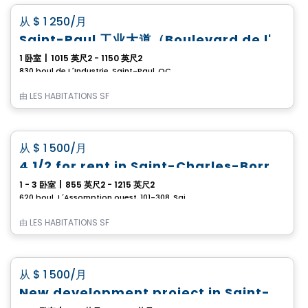
favorite_border
从
$ 1 250
/月
Saint-Paul 工业大道（Boulevard de l'Industrie）全新出租住宅项目
1 卧室
|
1015 英尺2 - 1150 英尺2
830 boul de L´Industrie, Saint-Paul, QC
由
LES HABITATIONS SF
公寓
favorite_border
从
$ 1 500
/月
4 1/2 for rent in Saint-Charles-Borromée
1 - 3 卧室
|
855 英尺2 - 1215 英尺2
620 boul. L´Assomption ouest, 101-308, Saint-Charles-Borromee, QC
由
LES HABITATIONS SF
公寓
favorite_border
从
$ 1 500
/月
New development project in Saint-Charles-Borromée