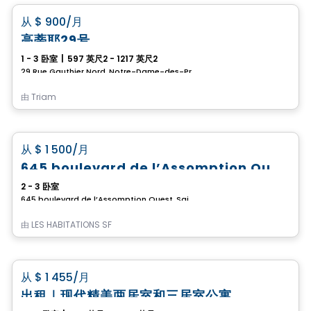
favorite_border
从
$ 900
/月
高蒂耶29号
1 - 3 卧室
|
597 英尺2 - 1217 英尺2
29 Rue Gauthier Nord, Notre-Dame-des-Prairies, Joliette, QC
由
Triam
公寓
favorite_border
从
$ 1 500
/月
已出租
645 boulevard de l’Assomption Ouest
2 - 3 卧室
645 boulevard de l’Assomption Ouest, Saint-Charles-Borromee, QC
由
LES HABITATIONS SF
公寓
favorite_border
从
$ 1 455
/月
出租｜现代精美两居室和三居室公寓