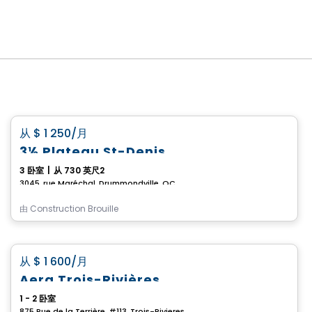
公寓
favorite_border
从
$ 1 250
/月
3½ Plateau St-Denis
3 卧室
|
从 730 英尺2
3045, rue Maréchal, Drummondville, QC
由
Construction Brouille
公寓
favorite_border
从
$ 1 600
/月
Aera Trois-Rivières
1 - 2 卧室
875 Rue de la Terrière, #113, Trois-Rivieres, QC