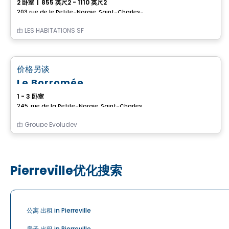
2 卧室
|
855 英尺2 - 1110 英尺2
203 rue de le Petite-Noraie, Saint-Charles-Borromee, QC
由
LES HABITATIONS SF
公寓
favorite_border
价格另谈
Le Borromée
1 - 3 卧室
245, rue de la Petite-Noraie, Saint-Charles-Borromee, QC
由
Groupe Evoludev
Pierreville优化搜索
公寓 出租 in Pierreville
房子 出租 in Pierreville