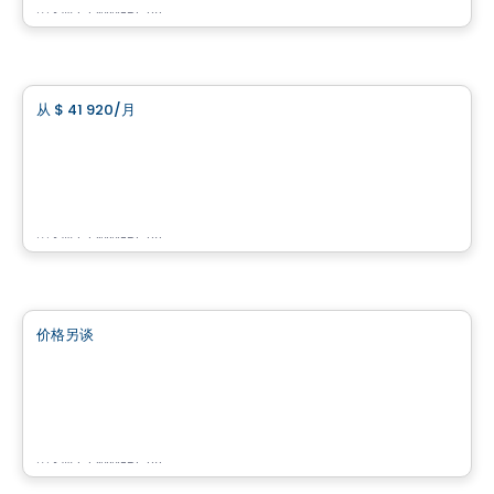
由
KW COMMERCIAL
商业地产
从
$ 41 920
/月
favorite_border
3737 Boulevard Crémazie Est
3737 Boulevard Crémazie Est, Montreal, QC
由
KW COMMERCIAL
商业地产
价格另谈
favorite_border
515 Berri
515 Berri, Montreal, QC
由
KW COMMERCIAL