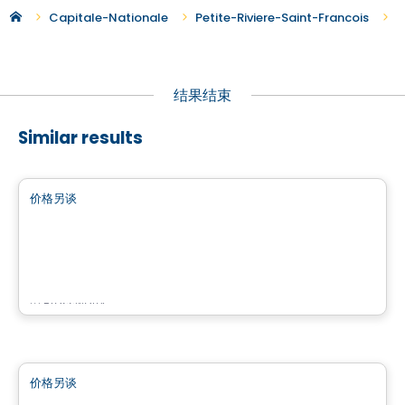
P
Capitale-Nationale
Petite-Riviere-Saint-Francois
结果结束
Similar results
商业地产
价格另谈
favorite_border
QUARTIER BROMONT
Quartier Bromont, Bromont, QC
由
Brasswater
商业地产
价格另谈
favorite_border
4500 Chemin du Crépuscule