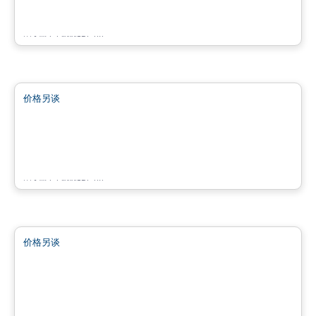
7220 Grande-Allée, Brossard, QC
由
KW COMMERCIAL
商业地产
价格另谈
favorite_border
7200 Grande Allée Brossard
7200 Grande Allée, Brossard, QC
由
KW COMMERCIAL
商业地产
价格另谈
favorite_border
4805 Boulevard Lapinière
4805 Boulevard Lapinière, Brossard, QC