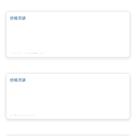
商业地产
价格另谈
favorite_border
2510-2886 rue de Salaberry
2510-2886 rue de Salaberry, Montreal, QC
由
KW COMMERCIAL
商业地产
价格另谈
favorite_border
2550 Daniel Johnson
2550 Boul. Daniel-Johnson, Laval, QC
由
Brasswater
商业地产