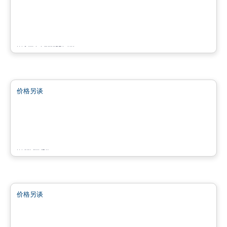
500 Chemin du Crépuscule , Saint-Mathieu-de-Beloeil, QC
由
KW COMMERCIAL
商业地产
价格另谈
favorite_border
Rose Lofts
2260 ave Aird, Montreal, QC
由
MONDEV
商业地产
价格另谈
favorite_border
7220 Grande-Allée