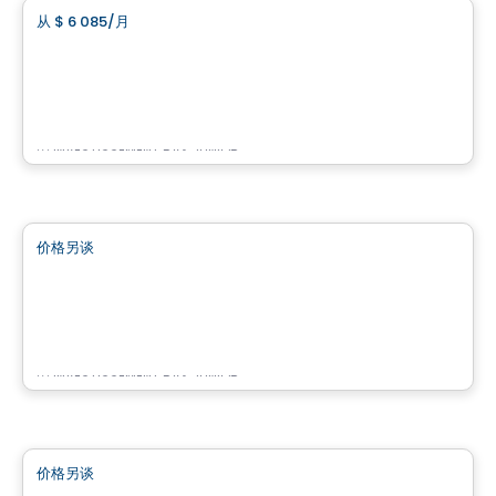
从
$ 6 085
/月
favorite_border
3 Tours de la Cité Mirabel Local 401
401- 11700 Rue de l'Avenir, Mirabel, QC
由
INVESTISSEMENT RAY JUNIOR
商业地产
价格另谈
favorite_border
Bâtiment Halte de la Cité Mirabel
18225 de Versailles, Mirabel, QC
由
INVESTISSEMENT RAY JUNIOR
商业地产
价格另谈
favorite_border