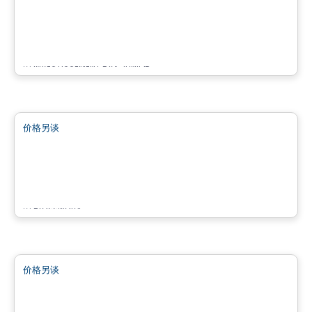
Place des Gouverneurs Local 103
103 – 17 990, boulevard des Gouverneurs, Mirabel, Mirabel, QC
由
INVESTISSEMENT RAY JUNIOR
商业地产
价格另谈
favorite_border
3773 BOUL. CÔTE-VERTU
3773 Boulevard Côte-Vertu, Saint-Laurent, Montreal, QC
由
Brasswater
商业地产
价格另谈
favorite_border
Bâtiment Noir & Bois