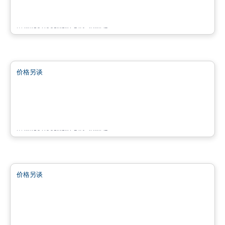
12280 de Chaumont, Mirabel, QC
由
INVESTISSEMENT RAY JUNIOR
商业地产
价格另谈
favorite_border
Bâtiment Chic Cité Mirabel
11860 de Chaumont, Mirabel, QC
由
INVESTISSEMENT RAY JUNIOR
商业地产
价格另谈
favorite_border
Complexe Nordéa Cité Mirabel
11 500 montée sainte-marianne , Mirabel, QC