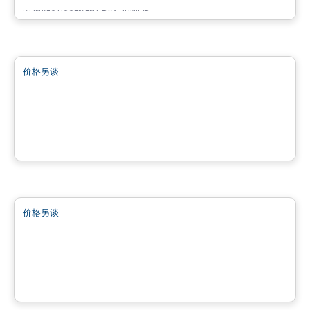
由
INVESTISSEMENT RAY JUNIOR
商业地产
价格另谈
favorite_border
CARREFOUR JACQUES-BIZARD
100 Boulevard Jacques-Bizard, Île-Bizard, Montreal, QC
由
Brasswater
商业地产
价格另谈
favorite_border
Quartier Saint-Sauveur
100 Avenue Guindon,, Saint-Sauveur, QC
由
Brasswater