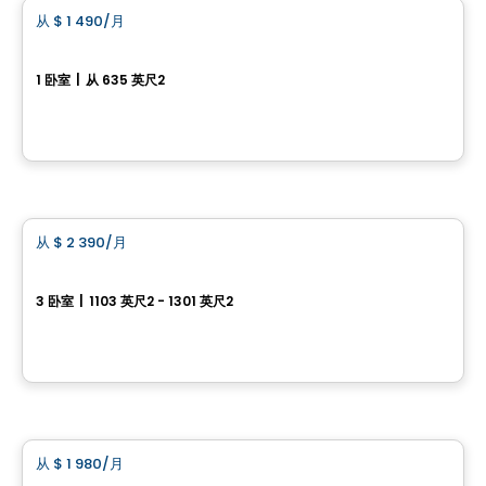
从
$ 1 490
/月
favorite_border
Espace Naturia - 1 房
1 卧室
|
从 635 英尺2
3500, rue Laure-Conan, Sherbrooke, QC
由
ESPACE NATURIA
公寓
从
$ 2 390
/月
favorite_border
Espace Naturia - 3 房
3 卧室
|
1103 英尺2 - 1301 英尺2
3500, rue Laure-Conan, Sherbrooke, QC
由
ESPACE NATURIA
公寓
从
$ 1 980
/月
favorite_border