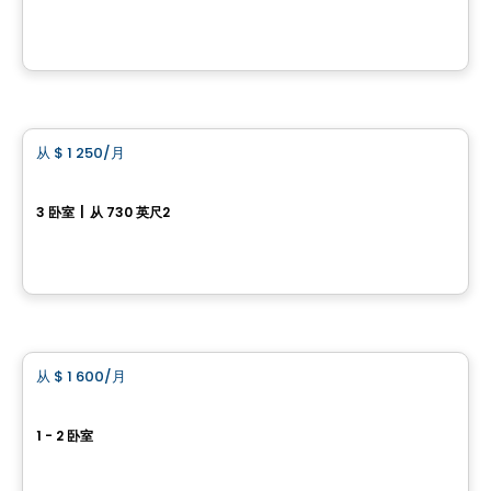
280, rue du Meunier-Rouge, Drummondville, QC
由
Construction Brouille
公寓
从
$ 1 250
/月
favorite_border
3½ Plateau St-Denis
3 卧室
|
从 730 英尺2
3045, rue Maréchal, Drummondville, QC
由
Construction Brouille
公寓
从
$ 1 600
/月
favorite_border
Aera Trois-Rivières
1 - 2 卧室
875 Rue de la Terrière, #113, Trois-Rivieres, QC