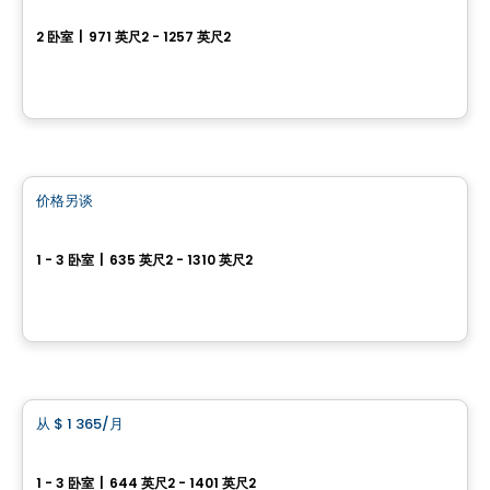
Espace Naturia - 2 房
2 卧室
|
971 英尺2 - 1257 英尺2
3500, rue Laure-Conan, Sherbrooke, QC
由
ESPACE NATURIA
公寓
价格另谈
favorite_border
Espace Naturia
1 - 3 卧室
|
635 英尺2 - 1310 英尺2
3500, rue Laure-Conan, Sherbrooke, QC
由
ESPACE NATURIA
公寓
从
$ 1 365
/月
favorite_border
Le Vivo Sherbrooke
1 - 3 卧室
|
644 英尺2 - 1401 英尺2