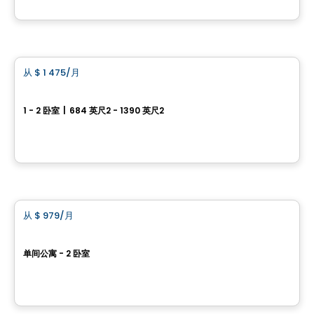
由
Halo sur le lac
公寓
从
$ 1 475
/月
favorite_border
Félicia
1 - 2 卧室
|
684 英尺2 - 1390 英尺2
376 et 384 Rue Fournier, Granby, QC
由
FÉLICIA GRANBY
公寓
从
$ 979
/月
favorite_border
Vivacité Granby
单间公寓 - 2 卧室
318 rue Denison Ouest, Granby, QC
由
ESPACES LOKALIA