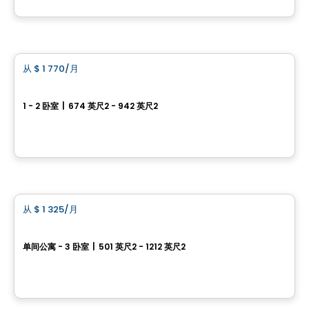
由
Momentum One
公寓
从
$ 1 770
/月
favorite_border
Cloria Trois-Rivières
1 - 2 卧室
|
674 英尺2 - 942 英尺2
6800, boul. des Chenaux, Trois-Rivieres, QC
由
Cloriacité
公寓
从
$ 1 325
/月
favorite_border
Plex Hima
单间公寓 - 3 卧室
|
501 英尺2 - 1212 英尺2
2500 rue de l’Himalaya, Trois-Rivieres, QC
由
Cloriacité