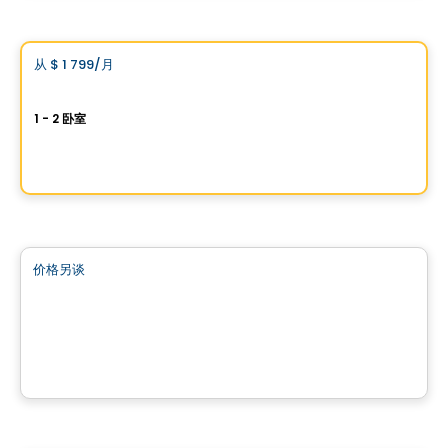
公寓
Vistoo的选择
从
$ 1 799
/月
favorite_border
Humano District
1 - 2 卧室
1888, rue Galt O , Sherbrooke, QC
由
HUMANO DISTRICT
商业地产
价格另谈
favorite_border
QUARTIER BROMONT
Quartier Bromont, Bromont, QC
由
Brasswater
公寓