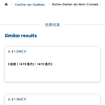
Notre-Dame-du-Bon-Conseil 地区的新房出租
Centre-du-Québec
结果结束
Similar results
公寓
从
$ 1 295
/月
favorite_border
5½ Ste-Perpétue
3 卧室
|
1470 英尺2 - 1470 英尺2
175, rue Rousseau, Sainte-Perpétue, Sainte-Perpetue, QC
由
Construction Brouille
公寓
从
$ 1 363
/月
favorite_border
Ottera Drummondville