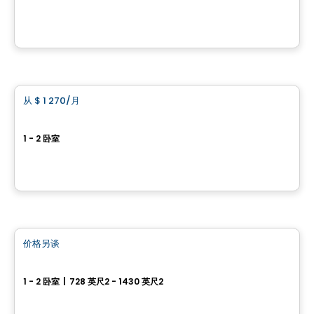
3395, rue Laure-Conan, Sherbrooke, QC
由
Groupe Odyssée
公寓
从
$ 1 270
/月
favorite_border
Le Miner
1 - 2 卧室
348 rue Principale, Granby, QC
由
Habitations Miner
公寓
价格另谈
favorite_border
Halo sur le Lac
1 - 2 卧室
|
728 英尺2 - 1430 英尺2
149 et 161, rue Denison Est, Granby, QC