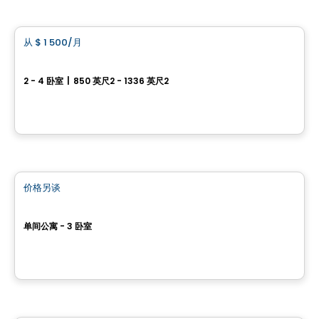
公寓
从
$ 1 500
/月
favorite_border
三河市 6½ 出租
2 - 4 卧室
|
850 英尺2 - 1336 英尺2
1775-1785 rue du Vivandier, Trois-Rivieres, QC
由
LES HABITATIONS SF
养老院
价格另谈
favorite_border
CIBÈLE
单间公寓 - 3 卧室
Saint-Hyacinthe, QC
由
GROUPE MAURICE
公寓