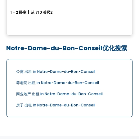
Les Suites Sheffington
1 - 2 卧室
|
从 710 英尺2
110 rue Joliette, Bromont, QC
由
Groupe BBC
Notre-Dame-du-Bon-Conseil优化搜索
公寓 出租 in Notre-Dame-du-Bon-Conseil
养老院 出租 in Notre-Dame-du-Bon-Conseil
商业地产 出租 in Notre-Dame-du-Bon-Conseil
房子 出租 in Notre-Dame-du-Bon-Conseil