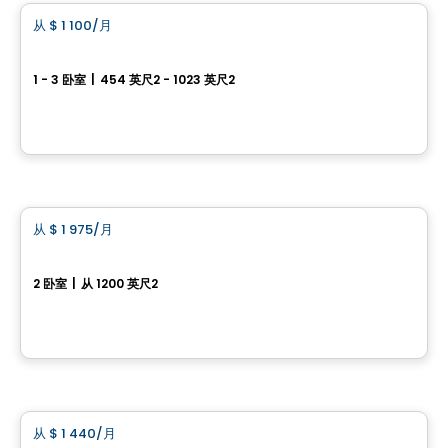
从
$ 1 100
/月
favorite_border
Boisé Belvédère
1 - 3 卧室
|
454 英尺2 - 1023 英尺2
Rue Lamarche et Chalmers, Sherbrooke, QC
由
Gestion FL
公寓
从
$ 1 975
/月
favorite_border
201-231, Avé hôtel de ville
2 卧室
|
从 1200 英尺2
231, avenue de l’Hôtel-de-Ville, unité 201, Bromont, QC
公寓
从
$ 1 440
/月
favorite_border