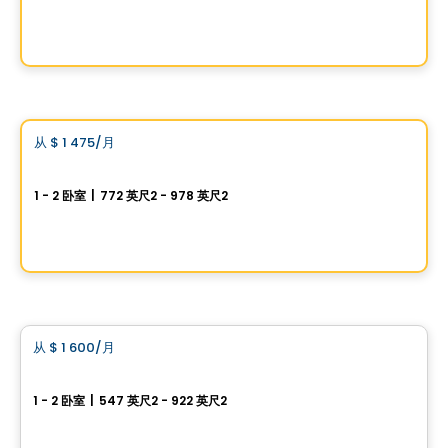
103, rue Monique-Harvey, Saint-Jerome, QC
由
JFP IMMOBILIER INC.
公寓
Vistoo的选择
从
$ 1 475
/月
favorite_border
Le Natur
1 - 2 卧室
|
772 英尺2 - 978 英尺2
2180 Boul. de la Traversée, Saint-Jerome, QC
由
Solena gestion immobilière
公寓
从
$ 1 600
/月
favorite_border
Le Mila
1 - 2 卧室
|
547 英尺2 - 922 英尺2
2175 Boulevard de la Traversée, Saint-Jerome, QC