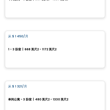
18198, rue Victor, Mirabel, QC
由
Équipe Leduc
公寓
从
$ 1 450
/月
favorite_border
Tours de la Gare
1 - 3 卧室
|
668 英尺2 - 1172 英尺2
18651 Rue Charles, Mirabel, QC
由
GESTION SIMON PROULX
养老院
从
$ 1 321
/月
favorite_border
Serena
单间公寓 - 3 卧室
|
480 英尺2 - 1330 英尺2
878, 12e Avenue, Saint-Lin-Laurentides, QC