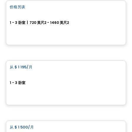
价格另谈
favorite_border
Condo OPLÀ
1 - 3 卧室
|
720 英尺2 - 1460 英尺2
13 580 rue Du Forgeron, Mirabel, QC
由
Logis M
公寓
从
$ 1 195
/月
favorite_border
9120 Magloire Lavallée
1 - 3 卧室
9120 rue Magloire Lavallée, Mirabel, QC
由
Groupe Laurent
公寓
从
$ 1 500
/月
favorite_border