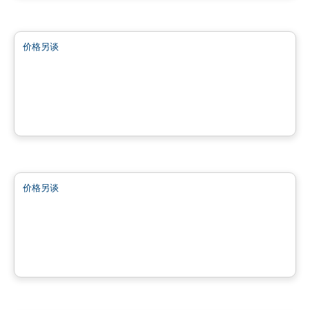
商业地产
价格另谈
favorite_border
Bâtiment Chic Cité Mirabel
11860 de Chaumont, Mirabel, QC
由
INVESTISSEMENT RAY JUNIOR
商业地产
价格另谈
favorite_border
Complexe Nordéa Cité Mirabel
11 500 montée sainte-marianne , Mirabel, QC
由
INVESTISSEMENT RAY JUNIOR
商业地产