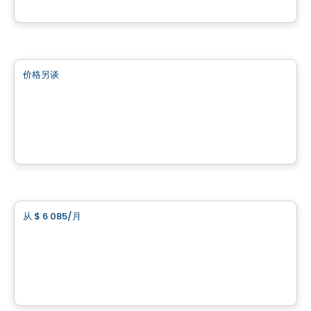
由
GROUPE SANTÉ ARBEC
商业地产
价格另谈
favorite_border
Place des Gouverneurs Local 103
103 – 17 990, boulevard des Gouverneurs, Mirabel, Mirabel, QC
由
INVESTISSEMENT RAY JUNIOR
商业地产
从
$ 6 085
/月
favorite_border
3 Tours de la Cité Mirabel Local 401
401- 11700 Rue de l'Avenir, Mirabel, QC
由
INVESTISSEMENT RAY JUNIOR