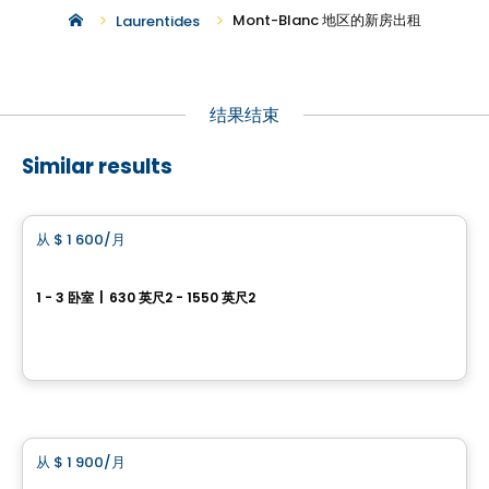
Mont-Blanc 地区的新房出租
Laurentides
结果结束
Similar results
公寓
从
$ 1 600
/月
favorite_border
Relief Nord 项目
1 - 3 卧室
|
630 英尺2 - 1550 英尺2
2790 rue Alexis, Sainte-Adèle, Sainte-Adele, QC
由
Relief Nord
公寓
从
$ 1 900
/月
favorite_border
PROJET Clos-du-Bourg