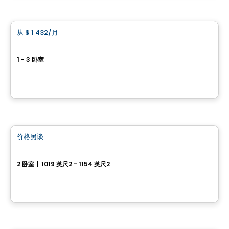
公寓
从
$ 1 432
/月
favorite_border
Vivacité Rive-Nord
1 - 3 卧室
95 Rue St Joseph, Saint-Jerome, QC
由
ESPACES LOKALIA
公寓
价格另谈
favorite_border
Projet Lachute
2 卧室
|
1019 英尺2 - 1154 英尺2
400, Avenue Barron, Lachute, QC
由
Groupe Firma
公寓