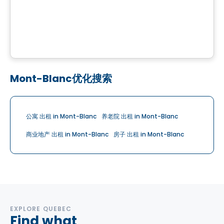
Bâtiment Halte de la Cité Mirabel
18225 de Versailles, Mirabel, QC
由
INVESTISSEMENT RAY JUNIOR
Mont-Blanc优化搜索
公寓 出租 in Mont-Blanc
养老院 出租 in Mont-Blanc
商业地产 出租 in Mont-Blanc
房子 出租 in Mont-Blanc
EXPLORE QUEBEC
Find what