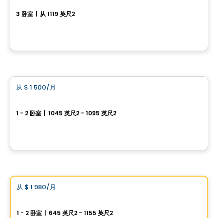
3 卧室
|
从 1119 英尺2
rue clos-du-Bourg, Prevost, QC
由
Haus Immobilier
公寓
从
$ 1 500
/月
favorite_border
已出租
Brownsburg-Chatham 全新 4½ 出租
1 - 2 卧室
|
1045 英尺2 - 1095 英尺2
501 George-Brown, Brownsburg-Chatham, Brownsburg, QC
由
LES HABITATIONS SF
公寓
Vistoo的选择
从
$ 1 980
/月
favorite_border
Domaine Artémis
1 - 2 卧室
|
645 英尺2 - 1155 英尺2