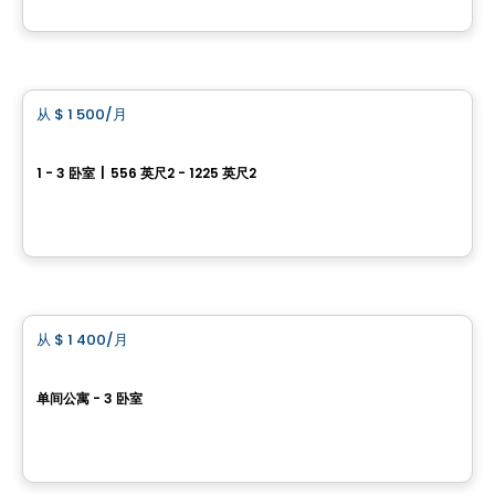
由
COSOLTEC
公寓
从
$ 1 500
/月
favorite_border
圣杰罗姆提供 3 房和 5½ 房出租
1 - 3 卧室
|
556 英尺2 - 1225 英尺2
106 rue Laflamme, Saint-Jerome, QC
由
LES HABITATIONS SF
公寓
从
$ 1 400
/月
favorite_border
Vivaxcès St-Jérôme
单间公寓 - 3 卧室
250 Rue Castonguay, Saint-Jerome, QC
由
ESPACES LOKALIA