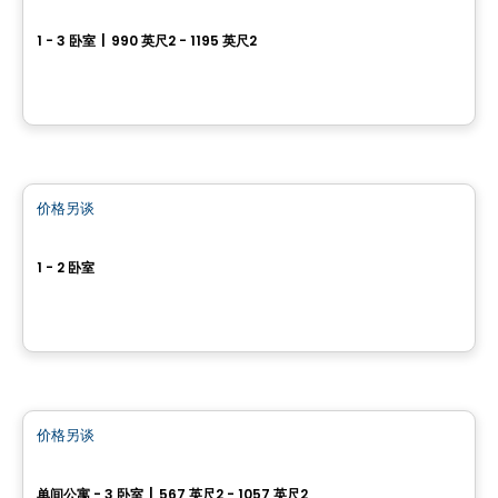
New development project in Sainte-Julienne
1 - 3 卧室
|
990 英尺2 - 1195 英尺2
2315 adresse rue Henri-Morin, Sainte-Julienne, QC
由
LES HABITATIONS SF
公寓
价格另谈
favorite_border
Le Pur
1 - 2 卧室
17955, rue Victor, Mirabel, QC
由
Équipe Leduc
公寓
价格另谈
favorite_border
Station 2L
单间公寓 - 3 卧室
|
567 英尺2 - 1057 英尺2