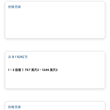
价格另谈
favorite_border
Bâtiment Noir & Bois
12280 de Chaumont, Mirabel, QC
由
INVESTISSEMENT RAY JUNIOR
公寓
从
$ 1 525
/月
favorite_border
M3 Condos
1 - 3 卧室
|
757 英尺2 - 1246 英尺2
17925, boulevard de Versailles, Mirabel, QC
由
Danam Lacourse
商业地产
价格另谈
favorite_border