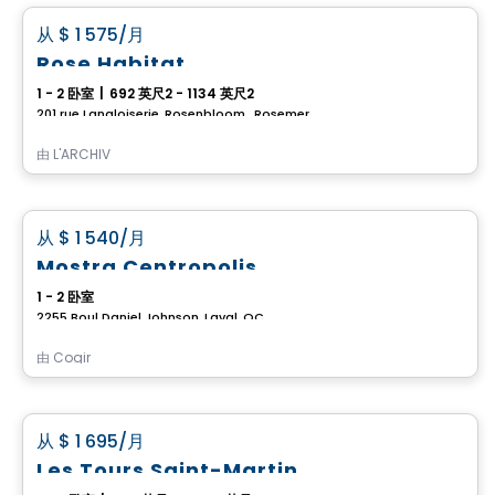
favorite_border
从
$ 1 575
/月
Rose Habitat
1 - 2 卧室
|
692 英尺2 - 1134 英尺2
201 rue Langloiserie, Rosenbloom , Rosemere, QC
由
L'ARCHIV
公寓
favorite_border
从
$ 1 540
/月
Mostra Centropolis
1 - 2 卧室
2255 Boul Daniel Johnson, Laval, QC
由
Cogir
公寓
favorite_border
从
$ 1 695
/月
Les Tours Saint-Martin