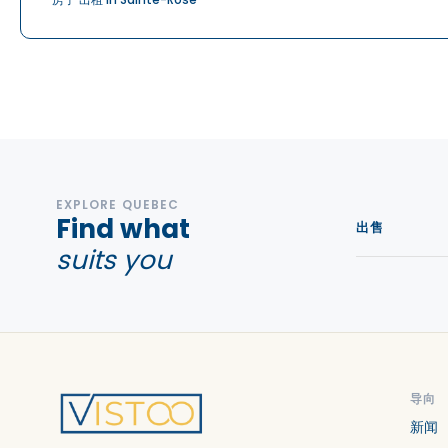
EXPLORE QUEBEC
Find what
出售
suits you
导向
新闻