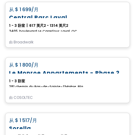
favorite_border
从
$ 1 699
/月
Central Parc Laval
1 - 3 卧室
|
617 英尺2 - 1314 英尺2
3405, boulevard Le Carrefour, Laval, QC
由
Broadwalk
公寓
favorite_border
从
$ 1 800
/月
Le Monroe Appartements - Phase 2
1 - 3 卧室
281 chemin du Bas-de-Sainte-Thérèse, Blainville, QC
由
COSOLTEC
公寓
favorite_border
从
$ 1 517
/月
**Promotion
Sorella