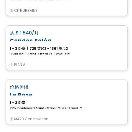
由
CITÉ URBAINE
公寓
favorite_border
从
$ 1 540
/月
Condos Soléa
1 - 3 卧室
|
729 英尺2 - 1361 英尺2
3580 boul Saint-Elzéar O., Laval, QC
由
PLAN A
公寓
favorite_border
价格另谈
Le Rose
1 - 3 卧室
225, boulevard Saint-Elzéar Ouest, Laval, QC
由
MA2D Construction
公寓