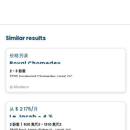
Similar results
公寓
favorite_border
价格另谈
Royal Chomedey
2 - 3 卧室
3230, boulevard Chomedey, Laval, QC
由
Madeco
公寓
favorite_border
从
$ 2 175
/月
Le Jacob - 4 ½
2 卧室
|
920 英尺2 - 1310 英尺2
3940 Boul. Saint-Élzéar O. , Laval, QC