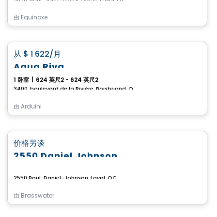
由
Equinoxe
公寓
favorite_border
从
$ 1 622
/月
Aqua Riva
1 卧室
|
624 英尺2 - 624 英尺2
3400, boulevard de la Rivière, Boisbriand, QC
由
Arduini
商业地产
favorite_border
价格另谈
2550 Daniel Johnson
2550 Boul. Daniel-Johnson, Laval, QC
由
Brasswater
公寓