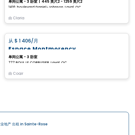
单间公寓 - 3 卧室
|
445 英尺2 - 1259 英尺2
1410, boulevard Daniel-Johnson, Laval, QC
由
Claria
公寓
favorite_border
从
$ 1 406
/月
Espace Montmorency
单间公寓 - 3 卧室
777 BOUL LE CORBUSIER, Laval, QC
由
Cogir
业地产 出租 in Sainte-Rose