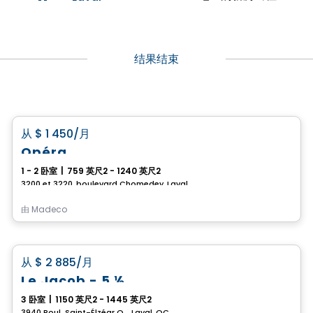
结果结束
公寓
favorite_border
从
$ 1 450
/月
Opéra
1 - 2 卧室
|
759 英尺2 - 1240 英尺2
3200 et 3220, boulevard Chomedey, Laval, QC
由
Madeco
公寓
favorite_border
从
$ 2 885
/月
Le Jacob - 5 ½
3 卧室
|
1150 英尺2 - 1445 英尺2
3940 Boul. Saint-Élzéar O. , Laval, QC