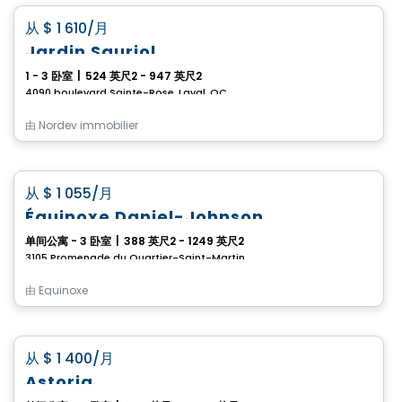
favorite_border
从
$ 1 610
/月
Jardin Sauriol
1 - 3 卧室
|
524 英尺2 - 947 英尺2
4090 boulevard Sainte-Rose, Laval, QC
由
Nordev immobilier
公寓
favorite_border
从
$ 1 055
/月
Équinoxe Daniel-Johnson
单间公寓 - 3 卧室
|
388 英尺2 - 1249 英尺2
3105 Promenade du Quartier-Saint-Martin, Laval, QC
由
Equinoxe
公寓
favorite_border
从
$ 1 400
/月
Astoria