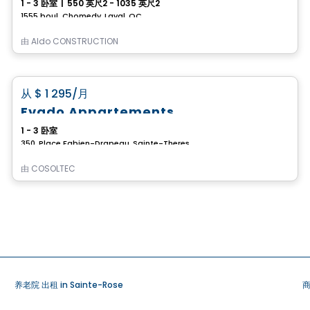
1 - 3 卧室
|
550 英尺2 - 1035 英尺2
1555 boul. Chomedy, Laval, QC
由
Aldo CONSTRUCTION
公寓
favorite_border
从
$ 1 295
/月
Evado Appartements
1 - 3 卧室
350, Place Fabien-Drapeau, Sainte-Therese, QC
由
COSOLTEC
养老院 出租 in Sainte-Rose
商