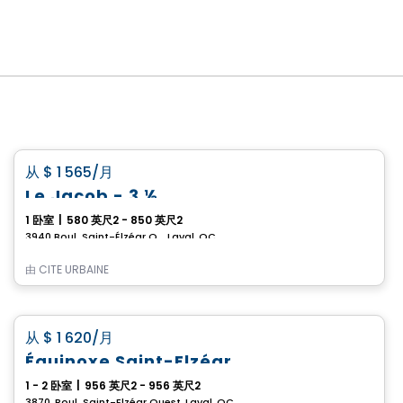
公寓
favorite_border
从
$ 1 565
/月
Le Jacob - 3 ½
1 卧室
|
580 英尺2 - 850 英尺2
3940 Boul. Saint-Élzéar O. , Laval, QC
由
CITÉ URBAINE
公寓
favorite_border
从
$ 1 620
/月
Équinoxe Saint-Elzéar
1 - 2 卧室
|
956 英尺2 - 956 英尺2
3870, Boul. Saint-Elzéar Ouest, Laval, QC