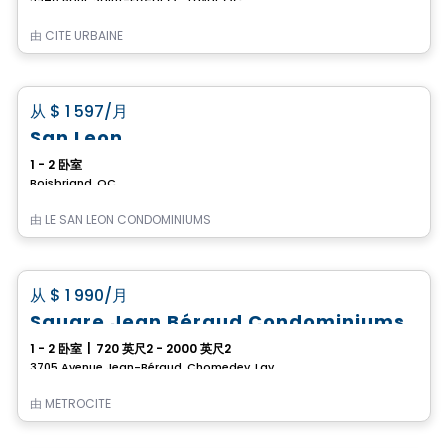
由
CITÉ URBAINE
公寓
favorite_border
从
$ 1 597
/月
San Leon
1 - 2 卧室
Boisbriand, QC
由
LE SAN LEON CONDOMINIUMS
公寓
favorite_border
从
$ 1 990
/月
Square Jean Béraud Condominiums
1 - 2 卧室
|
720 英尺2 - 2000 英尺2
3705 Avenue Jean-Béraud, Chomedey, Laval, QC
由
MÉTROCITÉ
公寓