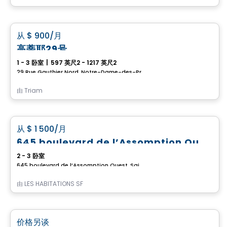
公寓
favorite_border
从
$ 900
/月
高蒂耶29号
1 - 3 卧室
|
597 英尺2 - 1217 英尺2
29 Rue Gauthier Nord, Notre-Dame-des-Prairies, Joliette, QC
由
Triam
公寓
favorite_border
从
$ 1 500
/月
已出租
645 boulevard de l’Assomption Ouest
2 - 3 卧室
645 boulevard de l’Assomption Ouest, Saint-Charles-Borromee, QC
由
LES HABITATIONS SF
公寓
favorite_border
价格另谈