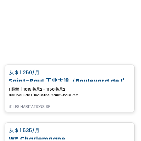
公寓
favorite_border
从
$ 1 250
/月
Saint-Paul 工业大道（Boulevard de l'Industrie）全新出租住宅项目
1 卧室
|
1015 英尺2 - 1150 英尺2
830 boul de L´Industrie, Saint-Paul, QC
由
LES HABITATIONS SF
公寓
favorite_border
从
$ 1 535
/月
WE Charlemagne