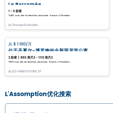
Le Borromée
1 - 3 卧室
245, rue de la Petite-Noraie, Saint-Charles-Borromee, QC
由
Groupe Evoludev
公寓
favorite_border
从
$ 1 100
/月
位于圣夏尔-博罗梅的全新两居室公寓
2 卧室
|
855 英尺2 - 1110 英尺2
203 rue de le Petite-Noraie, Saint-Charles-Borromee, QC
由
LES HABITATIONS SF
L'Assomption优化搜索