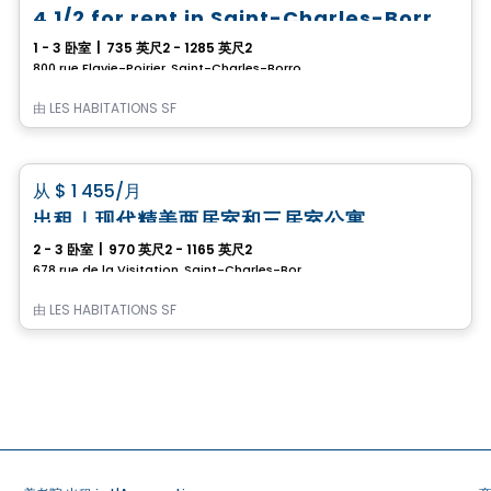
4 1/2 for rent in Saint-Charles-Borromée
1 - 3 卧室
|
735 英尺2 - 1285 英尺2
800 rue Flavie-Poirier, Saint-Charles-Borromee, QC
由
LES HABITATIONS SF
公寓
favorite_border
从
$ 1 455
/月
出租｜现代精美两居室和三居室公寓
2 - 3 卧室
|
970 英尺2 - 1165 英尺2
678 rue de la Visitation, Saint-Charles-Borromee, QC
由
LES HABITATIONS SF