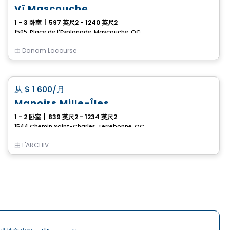
Vï Mascouche
1 - 3 卧室
|
597 英尺2 - 1240 英尺2
1505, Place de l'Esplanade, Mascouche, QC
由
Danam Lacourse
公寓
favorite_border
从
$ 1 600
/月
Manoirs Mille-Îles
1 - 2 卧室
|
839 英尺2 - 1234 英尺2
1544 Chemin Saint-Charles, Terrebonne, QC
由
L'ARCHIV