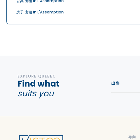
公寓 出租 in L'Assomption
房子 出租 in L'Assomption
EXPLORE QUEBEC
Find what
出售
suits you
导向