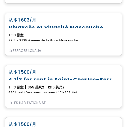
公寓
favorite_border
从
$ 1 603
/月
Vivaxcès et Vivacité Mascouche
1 - 3 卧室
2715 - 2725 Avenue de la Gare, Mascouche, QC
由
ESPACES LOKALIA
公寓
favorite_border
从
$ 1 500
/月
4 1/2 for rent in Saint-Charles-Borromée
1 - 3 卧室
|
855 英尺2 - 1215 英尺2
620 boul. L´Assomption ouest, 101-308, Saint-Charles-Borromee, QC
由
LES HABITATIONS SF
公寓
favorite_border
从
$ 1 500
/月