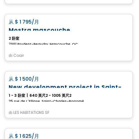
公寓
favorite_border
从
$ 1 795
/月
Mostra mascouche
2 卧室
7001 Prudent-Beaudry, Mascouche, QC
由
Cogir
公寓
favorite_border
从
$ 1 500
/月
New development project in Saint-Charles-Borromée
1 - 3 卧室
|
640 英尺2 - 1005 英尺2
25 rue de L´Ellipse, Saint-Charles-Borromée, 101-402, Saint-Charles-Borromee, QC
由
LES HABITATIONS SF
公寓
favorite_border
从
$ 1 625
/月