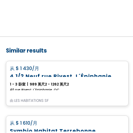
Similar results
公寓
favorite_border
从
$ 1 430
/月
4 1/2 Neuf rue Rivest, L´Épiphanie
1 - 3 卧室
|
989 英尺2 - 1262 英尺2
40 rue Rivest, L'Epiphanie, QC
由
LES HABITATIONS SF
公寓
favorite_border
从
$ 1 610
/月
Symbio Habitat Terrebonne