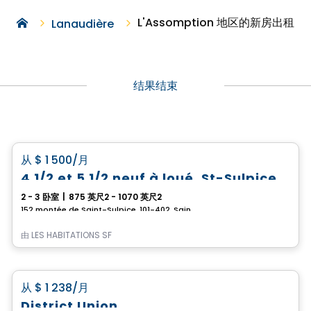
L'Assomption 地区的新房出租
Lanaudière
结果结束
公寓
favorite_border
从
$ 1 500
/月
4 1/2 et 5 1/2 neuf à loué, St-Sulpice
2 - 3 卧室
|
875 英尺2 - 1070 英尺2
152 montée de Saint-Sulpice, 101-402, Saint-Sulpice, QC
由
LES HABITATIONS SF
公寓
favorite_border
从
$ 1 238
/月
District Union