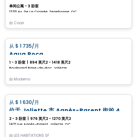
单间公寓 - 3 卧室
1230 Av. De La Croisée, Terrebonne, QC
由
Cogir
公寓
favorite_border
从
$ 1 735
/月
Aqua Roca
1 - 3 卧室
|
894 英尺2 - 1418 英尺2
Boulevard Base-de-Roc, Joliette
由
Moderno
公寓
favorite_border
从
$ 1 630
/月
位于 Joliette 市 Agnès-Parent 街的 4½ 和 5½ 出租公寓
2 - 3 卧室
|
976 英尺2 - 1270 英尺2
1421 rue Agnès-Parent, Joliette, QC
由
LES HABITATIONS SF