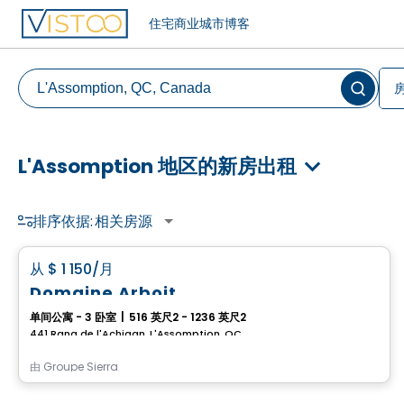
住宅
商业
城市
博客
L'Assomption 地区的新房出租
排序依据:
相关房源
公寓
favorite_border
从
$ 1 150
/月
Domaine Arboit
单间公寓 - 3 卧室
|
516 英尺2 - 1236 英尺2
441 Rang de l'Achigan, L'Assomption, QC
由
Groupe Sierra