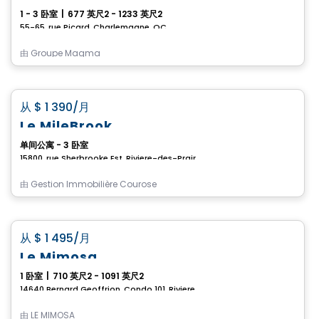
1 - 3 卧室
|
677 英尺2 - 1233 英尺2
55-65, rue Picard, Charlemagne, QC
由
Groupe Magma
公寓
favorite_border
从
$ 1 390
/月
Promotion
Le MileBrook
单间公寓 - 3 卧室
15800, rue Sherbrooke Est, Riviere-des-Prairies-Pointe-aux-Trembles, Montreal, QC
由
Gestion Immobilière Courose
公寓
favorite_border
从
$ 1 495
/月
Le Mimosa
1 卧室
|
710 英尺2 - 1091 英尺2
14640 Bernard Geoffrion, Condo 101, Riviere-des-Prairies-Pointe-aux-Trembles, Montreal, QC
由
LE MIMOSA